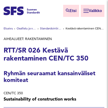
Siirry sisältöön
Etsi
Valikko
Etsi sivuilta
Etusivu
Osallistu ja vaikuta
Standardointiryhmät
Kestävä rakentaminen CEN/TC 350
Hae hakutermillä
AIHEALUEET: RAKENTAMINEN
RTT/SR 026 Kestävä
rakentaminen CEN/TC 350
Ryhmän seuraamat kansainväliset
komiteat
CEN/TC 350
Sustainability of construction works