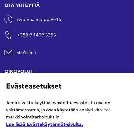
OTA YHTEYTTÄ
Avoinna ma-pe 9−15
+358 9 1499 3353
sfs@sfs.fi
OIKOPOLUT
Evästeasetukset
Hanki standardi
Tämä sivusto käyttää evästeitä. Evästeistä osa on
Kommentoi tekeillä olevia standardeja
välttämättömiä, ja osaa käytetään analytiikka- tai
markkinointitarkoituksiin.
Anna meille palautetta
Lue lisää Evästekäytännöt-sivulta.