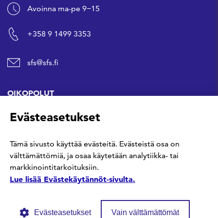
Avoinna ma-pe 9−15
+358 9 1499 3353
sfs@sfs.fi
OIKOPOLUT
Evästeasetukset
Hanki standardi
Tämä sivusto käyttää evästeitä. Evästeistä osa on
Kommentoi tekeillä olevia standardeja
välttämättömiä, ja osaa käytetään analytiikka- tai
markkinointitarkoituksiin.
Anna meille palautetta
Lue lisää Evästekäytännöt-sivulta.
Evästeasetukset
Vain välttämättömät