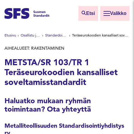
Siirry sisältöön
Etsi
Valikko
Etsi sivuilta
Etusivu
Osallistu ja vaikuta
Standardointiryhmät
Teräseurokoodien kansalliset soveltamisstandardit
Hae hakutermillä
AIHEALUEET: RAKENTAMINEN
METSTA/SR 103/TR 1
Teräseurokoodien kansalliset
soveltamisstandardit
Haluatko mukaan ryhmän
toimintaan? Ota yhteyttä
Metalliteollisuuden Standardisointiyhdistys
ry