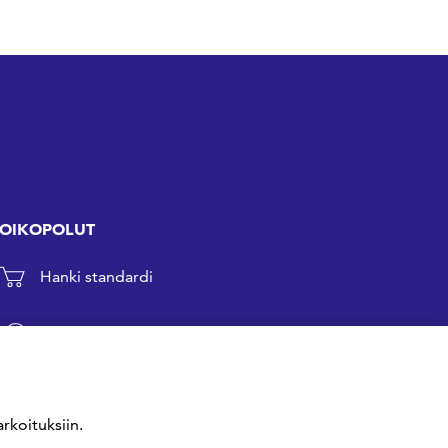
OIKOPOLUT
Hanki standardi
Kommentoi tekeillä olevia standardeja
Anna meille palautetta
rkoituksiin.