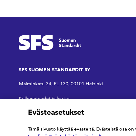
SFS SUOMEN STANDARDIT RY
Malminkatu 34, PL 130, 00101 Helsinki
Kulkuyhteydet ja kartta
Evästeasetukset
SFS Facebookissa
SFS Linkedinissä
SFS Youtubessa
Tämä sivusto käyttää evästeitä. Evästeistä osa on 