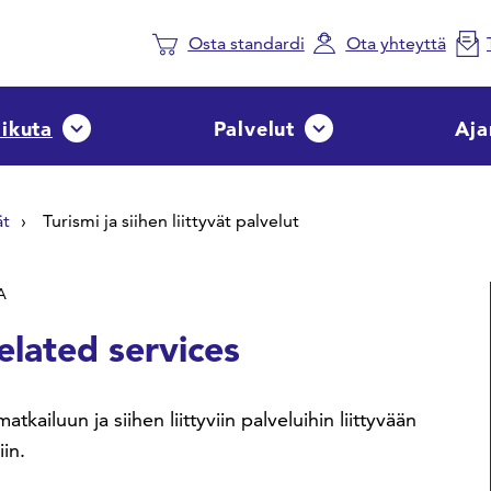
Osta standardi
Ota yhteyttä
aikuta
Palvelut
Aja
Avaa tai sulje pudotusvalikko
Avaa tai sulje pudotusvalik
ät
Turismi ja siihen liittyvät palvelut
A
elated services
kailuun ja siihen liittyviin palveluihin liittyvään
in.