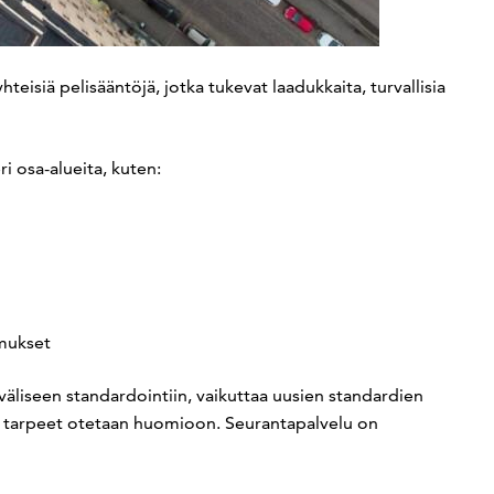
eisiä pelisääntöjä, jotka tukevat laadukkaita, turvallisia
i osa-alueita, kuten:
imukset
väliseen standardointiin, vaikuttaa uusien standardien
ja tarpeet otetaan huomioon. Seurantapalvelu on