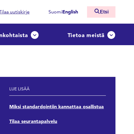
English
Tilaa uutiskirje
Suomi
Etsi
nkohtaista
Tietoa meistä
ko
Avaa tai sulje pudotusvalikko
Avaa tai sulj
LUE LISÄÄ
Miksi standardointiin kannattaa osallistua
Tilaa seurantapalvelu