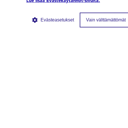
Lue lisää Evästekäytännöt-sivulta.
Evästeasetukset
Vain välttämättömät
© SFS ry
Tietosuojaseloste
Evästekäytännöt