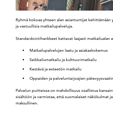
Ryhmä kokoaa yhteen alan asiantuntijat kehittämään yht
ja vastuullisia matkailupalveluja.
Standardointihankkeet kattavat laajasti matkailualan er
Matkailupalvelujen laatu ja asiakaskokemus
Seikkailumatkailu ja kulttuurimatkailu
Kestävä ja esteetön matkailu
Oppaiden ja palveluntarjoajien pätevyysvaat
Palvelun puitteissa on mahdollisuus osallistua kansain
sisältöön ja varmistaa, että suomalaiset näkökulmat 
maksullinen.