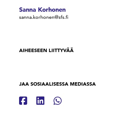
Sanna Korhonen
sanna.korhonen@sfs.fi
AIHEESEEN LIITTYVÄÄ
JAA SOSIAALISESSA MEDIASSA
Jaa Facebookissa
Jaa Linkedinissä
Jaa Whatsappissa