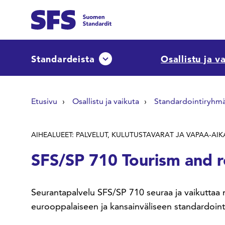
Siirry sisältöön
Etsi sivuilta
Standardeista
Osallistu ja v
Avaa tai sulje pudotusvalikko
Hae hakutermillä
Etusivu
Osallistu ja vaikuta
Standardointiryhm
AIHEALUEET: PALVELUT, KULUTUSTAVARAT JA VAPAA-AIK
SFS/SP 710 Tourism and r
Seurantapalvelu SFS/SP 710 seuraa ja vaikuttaa mat
eurooppalaiseen ja kansainväliseen standardointi