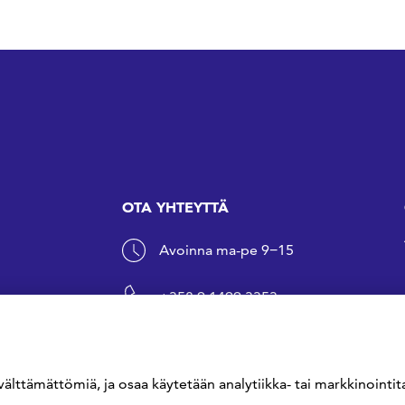
OTA YHTEYTTÄ
Avoinna ma-pe 9−15
+358 9 1499 3353
sfs@sfs.fi
välttämättömiä, ja osaa käytetään analytiikka- tai markkinointita