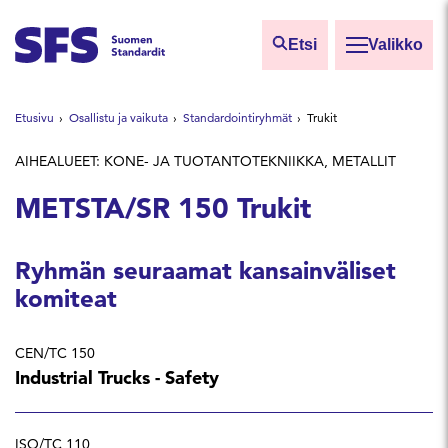
Siirry sisältöön
Etsi
Valikko
Etsi sivuilta
Etusivu
Osallistu ja vaikuta
Standardointiryhmät
Trukit
Hae hakutermillä
AIHEALUEET: KONE- JA TUOTANTOTEKNIIKKA, METALLIT
METSTA/SR 150 Trukit
Ryhmän seuraamat kansainväliset
komiteat
CEN/TC 150
Industrial Trucks - Safety
ISO/TC 110