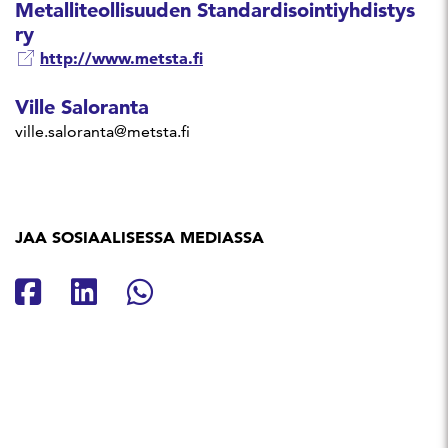
Metalliteollisuuden Standardisointiyhdistys
ry
http://www.metsta.fi
Ville Saloranta
ville.saloranta@metsta.fi
JAA SOSIAALISESSA MEDIASSA
Jaa Facebookissa
Jaa Linkedinissä
Jaa Whatsappissa