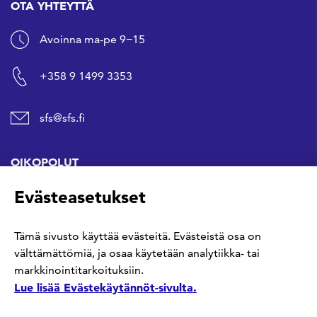
OTA YHTEYTTÄ
Avoinna ma-pe 9−15
+358 9 1499 3353
sfs@sfs.fi
OIKOPOLUT
Evästeasetukset
Hanki standardi
Tämä sivusto käyttää evästeitä. Evästeistä osa on
Kommentoi tekeillä olevia standardeja
välttämättömiä, ja osaa käytetään analytiikka- tai
markkinointitarkoituksiin.
Anna meille palautetta
Lue lisää Evästekäytännöt-sivulta.