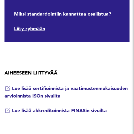
Miksi standardointiin kannattaa osallistua?
Liity ryhmään
AIHEESEEN LIITTYVÄÄ
Lue lisää sertifioinnista ja vaatimustenmukaisuuden
arvioinnista ISOn sivuilta
Lue lisää akkreditoinnista FINASin sivuilta