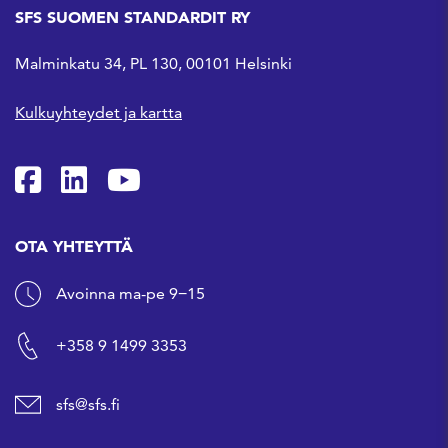
SFS SUOMEN STANDARDIT RY
Malminkatu 34, PL 130, 00101 Helsinki
Kulkuyhteydet ja kartta
SFS Facebookissa
SFS Linkedinissä
SFS Youtubessa
OTA YHTEYTTÄ
Avoinna ma-pe 9−15
+358 9 1499 3353
sfs@sfs.fi