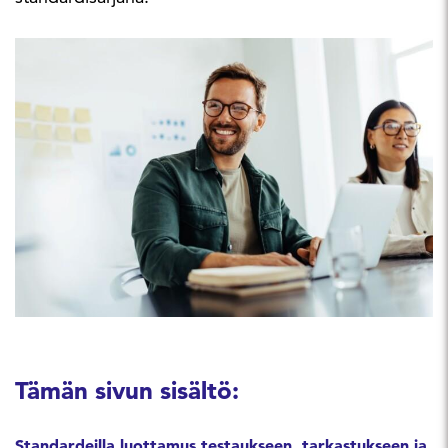
Tämän sivun sisältö:
Standardeilla luottamus testaukseen, tarkastukseen ja