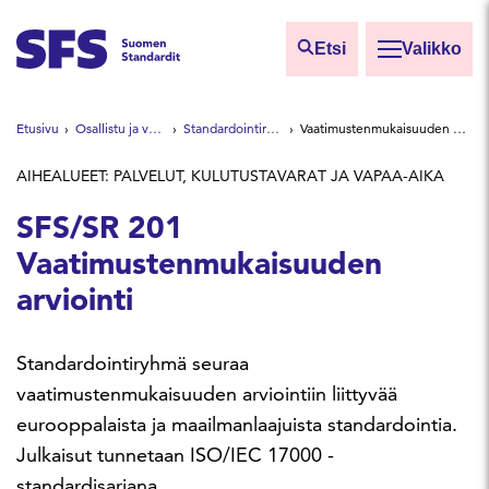
Siirry sisältöön
Etsi
Valikko
Etsi sivuilta
Etusivu
Osallistu ja vaikuta
Standardointiryhmät
Vaatimustenmukaisuuden arviointi
Hae hakutermillä
AIHEALUEET: PALVELUT, KULUTUSTAVARAT JA VAPAA-AIKA
SFS/SR 201
Vaatimustenmukaisuuden
arviointi
Standardointiryhmä seuraa
vaatimustenmukaisuuden arviointiin liittyvää
eurooppalaista ja maailmanlaajuista standardointia.
Julkaisut tunnetaan ISO/IEC 17000 -
standardisarjana.