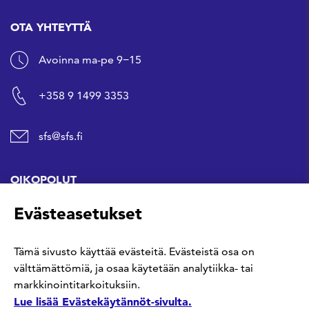
OTA YHTEYTTÄ
Avoinna ma-pe 9−15
+358 9 1499 3353
sfs@sfs.fi
OIKOPOLUT
Evästeasetukset
Hanki standardi
Tämä sivusto käyttää evästeitä. Evästeistä osa on
Kommentoi tekeillä olevia standardeja
välttämättömiä, ja osaa käytetään analytiikka- tai
markkinointitarkoituksiin.
Anna meille palautetta
Lue lisää Evästekäytännöt-sivulta.