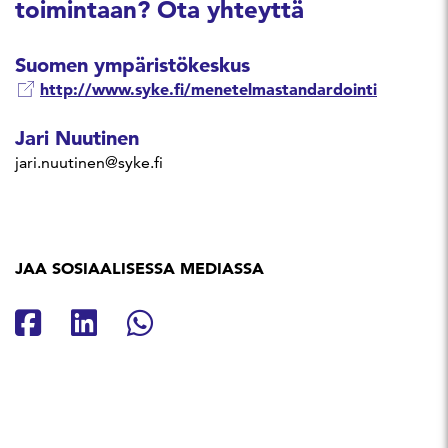
toimintaan? Ota yhteyttä
Suomen ympäristökeskus
http://www.syke.fi/menetelmastandardointi
Jari Nuutinen
jari.nuutinen@syke.fi
JAA SOSIAALISESSA MEDIASSA
Jaa Facebookissa
Jaa Linkedinissä
Jaa Whatsappissa