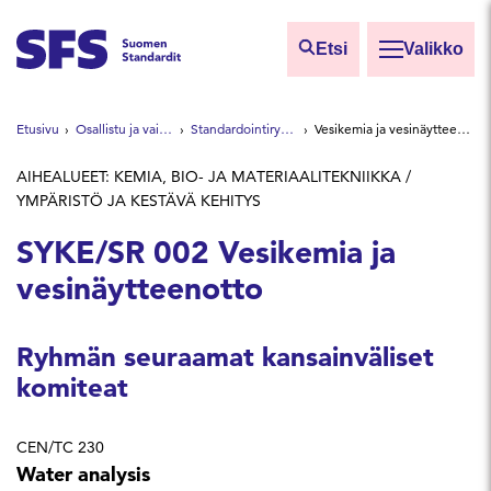
Siirry sisältöön
Etsi
Valikko
Etsi sivuilta
Etusivu
Osallistu ja vaikuta
Standardointiryhmät
Vesikemia ja vesinäytteenotto
Hae hakutermillä
AIHEALUEET: KEMIA, BIO- JA MATERIAALITEKNIIKKA /
YMPÄRISTÖ JA KESTÄVÄ KEHITYS
SYKE/SR 002 Vesikemia ja
vesinäytteenotto
Ryhmän seuraamat kansainväliset
komiteat
CEN/TC 230
Water analysis