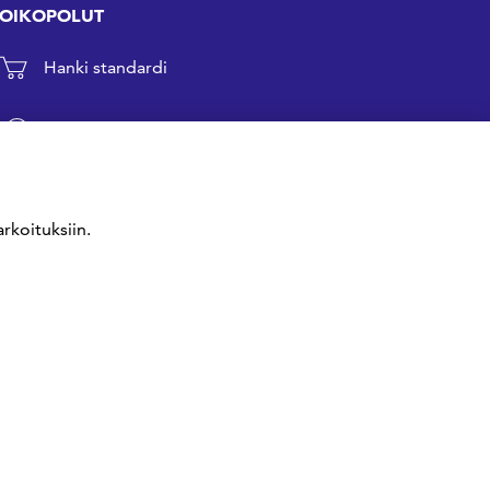
OIKOPOLUT
Hanki standardi
Kommentoi tekeillä olevia standardeja
Anna meille palautetta
rkoituksiin.