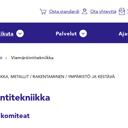
Osta standardi
Ota yhteyttä
aikuta
Palvelut
Aja
Avaa tai sulje pudotusvalikko
Avaa tai sulje pudotusvalik
ät
Viemäröintitekniikka
IKKA, METALLIT / RAKENTAMINEN / YMPÄRISTÖ JA KESTÄVÄ
titekniikka
 komiteat