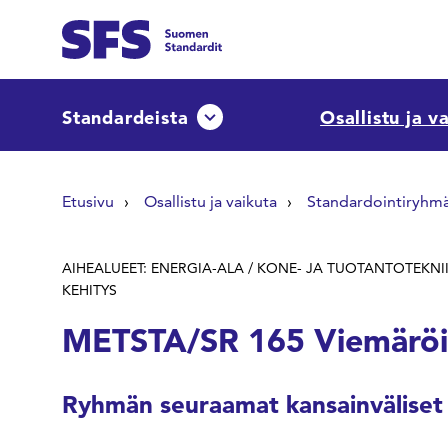
Siirry sisältöön
Etsi sivuilta
Standardeista
Osallistu ja v
Avaa tai sulje pudotusvalikko
Hae hakutermillä
Etusivu
Osallistu ja vaikuta
Standardointiryhm
AIHEALUEET: ENERGIA-ALA / KONE- JA TUOTANTOTEKNI
KEHITYS
METSTA/SR 165 Viemäröin
Ryhmän seuraamat kansainväliset