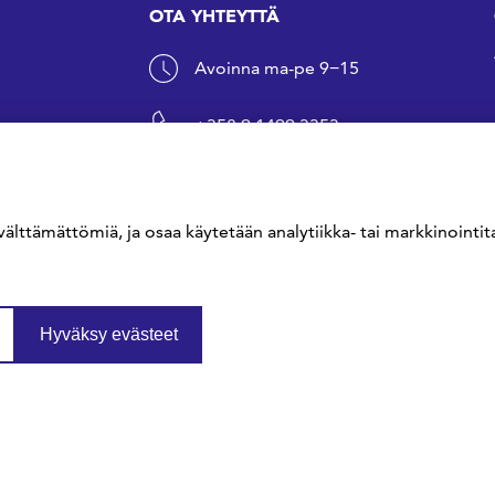
OTA YHTEYTTÄ
Avoinna ma-pe 9−15
+358 9 1499 3353
sfs@sfs.fi
välttämättömiä, ja osaa käytetään analytiikka- tai markkinointita
Hyväksy evästeet