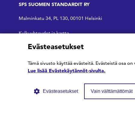
SFS SUOMEN STANDARDIT RY
Malminkatu 34, PL 130, 00101 Helsinki
Kulkuyhteydet ja kartta
Evästeasetukset
SFS Facebookissa
SFS Linkedinissä
SFS Youtubessa
Tämä sivusto käyttää evästeitä. Evästeistä osa on 
Lue lisää Evästekäytännöt-sivulta.
Evästeasetukset
Vain välttämättömät
© SFS ry
Tietosuojaseloste
Evästekäytännöt