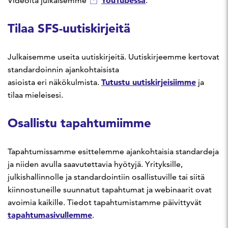
YouTubessa
Videoita julkaisemme
.
Tilaa SFS-uutiskirjeitä
Julkaisemme useita uutiskirjeitä. Uutiskirjeemme kertovat
standardoinnin ajankohtaisista
Tutustu uutiskirjeisiimme
asioista eri näkökulmista.
ja
tilaa mieleisesi.
Osallistu tapahtumiimme
Tapahtumissamme esittelemme ajankohtaisia standardeja
ja niiden avulla saavutettavia hyötyjä. Yrityksille,
julkishallinnolle ja standardointiin osallistuville tai siitä
kiinnostuneille suunnatut tapahtumat ja webinaarit ovat
avoimia kaikille. Tiedot tapahtumistamme päivittyvät
tapahtumasivullemme
.