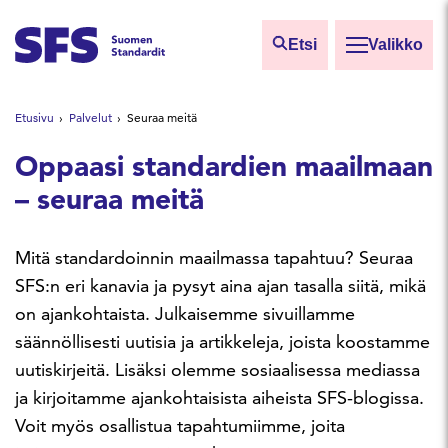
Siirry sisältöön
Etsi
Valikko
Etsi sivuilta
Etusivu
Palvelut
Seuraa meitä
Hae hakutermillä
Oppaasi standardien maailmaan
– seuraa meitä
Mitä standardoinnin maailmassa tapahtuu? Seuraa
SFS:n eri kanavia ja pysyt aina ajan tasalla siitä, mikä
on ajankohtaista. Julkaisemme sivuillamme
säännöllisesti uutisia ja artikkeleja, joista koostamme
uutiskirjeitä. Lisäksi olemme sosiaalisessa mediassa
ja kirjoitamme ajankohtaisista aiheista SFS-blogissa.
Voit myös osallistua tapahtumiimme, joita