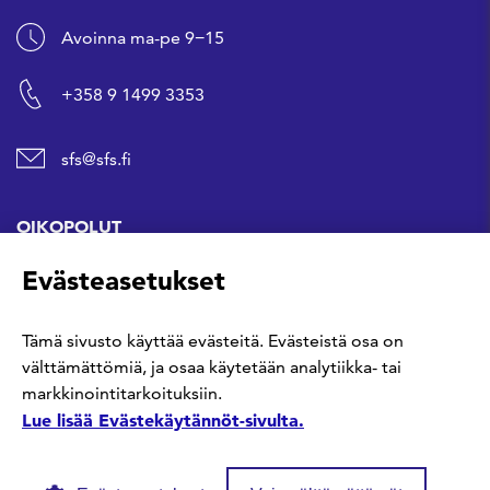
Avoinna ma-pe 9−15
+358 9 1499 3353
sfs@sfs.fi
OIKOPOLUT
Evästeasetukset
Hanki standardi
Tämä sivusto käyttää evästeitä. Evästeistä osa on
Kommentoi tekeillä olevia standardeja
välttämättömiä, ja osaa käytetään analytiikka- tai
markkinointitarkoituksiin.
Anna meille palautetta
Lue lisää Evästekäytännöt-sivulta.