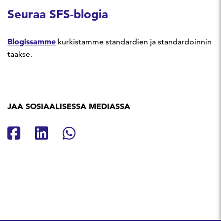
Seuraa SFS-blogia
Blogissamme
kurkistamme standardien ja standardoinnin
taakse.
JAA SOSIAALISESSA MEDIASSA
Jaa Facebookissa
Jaa Linkedinissä
Jaa Whatsappissa