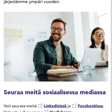
järjestämme ympäri vuoden.
Seuraa meitä sosiaalisessa mediassa
LinkedInissä
Facebookissa
Voit seurata meitä
ja
.