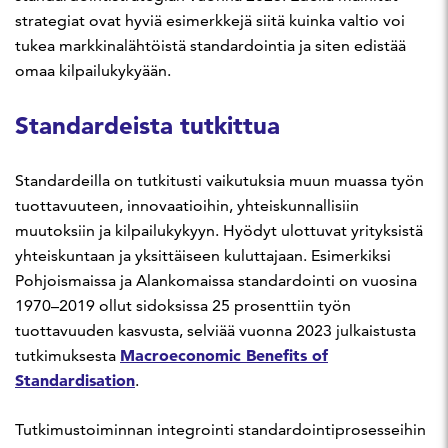
strategiat ovat hyviä esimerkkejä siitä kuinka valtio voi
tukea markkinalähtöistä standardointia ja siten edistää
omaa kilpailukykyään.
Standardeista tutkittua
Standardeilla on tutkitusti vaikutuksia muun muassa työn
tuottavuuteen, innovaatioihin, yhteiskunnallisiin
muutoksiin ja kilpailukykyyn. Hyödyt ulottuvat yrityksistä
yhteiskuntaan ja yksittäiseen kuluttajaan. Esimerkiksi
Pohjoismaissa ja Alankomaissa standardointi on vuosina
1970–2019 ollut sidoksissa 25 prosenttiin työn
tuottavuuden kasvusta, selviää vuonna 2023 julkaistusta
Macroeconomic Benefits of
tutkimuksesta
Standardisation
.
Tutkimustoiminnan integrointi standardointiprosesseihin