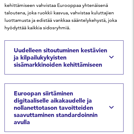
kehittämiseen vahvistaa Eurooppaa yhtenäisenä
taloutena, joka ruokkii kasvua, vahvistaa kuluttajien
luottamusta ja edistää vankkaa sääntelykehystä, joka
hyödyttää kaikkia sidosryhmiä.
Uudelleen sitoutuminen kestävien
ja kilpailukykyisten
sisämarkkinoiden kehittämiseen
Euroopan siirtäminen
digitaaliselle aikakaudelle ja
nollanettotason tavoitteiden
saavuttaminen standardoinnin
avulla