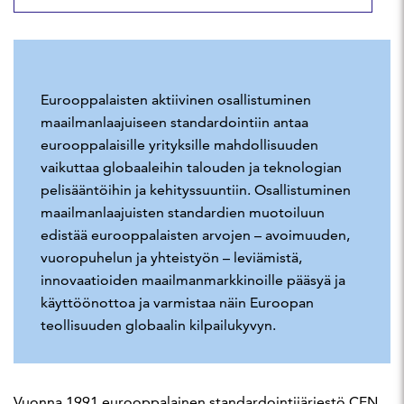
Eurooppalaisten aktiivinen osallistuminen
maailmanlaajuiseen standardointiin antaa
eurooppalaisille yrityksille mahdollisuuden
vaikuttaa globaaleihin talouden ja teknologian
pelisääntöihin ja kehityssuuntiin. Osallistuminen
maailmanlaajuisten standardien muotoiluun
edistää eurooppalaisten arvojen – avoimuuden,
vuoropuhelun ja yhteistyön – leviämistä,
innovaatioiden maailmanmarkkinoille pääsyä ja
käyttöönottoa ja varmistaa näin Euroopan
teollisuuden globaalin kilpailukyvyn.
Vuonna 1991 eurooppalainen standardointijärjestö CEN