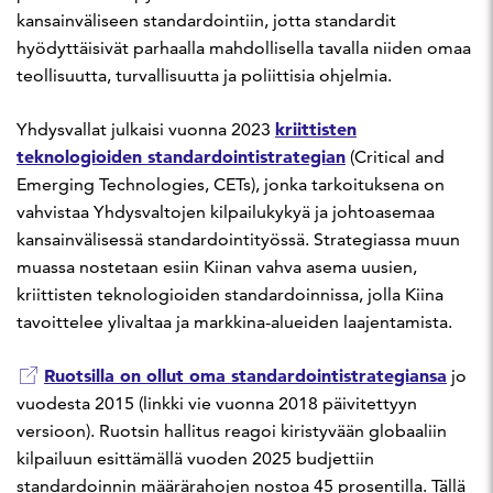
kansainväliseen standardointiin, jotta standardit
hyödyttäisivät parhaalla mahdollisella tavalla niiden omaa
teollisuutta, turvallisuutta ja poliittisia ohjelmia.
kriittisten
Yhdysvallat julkaisi vuonna 2023
teknologioiden standardointistrategian
(Critical and
Emerging Technologies, CETs), jonka tarkoituksena on
vahvistaa Yhdysvaltojen kilpailukykyä ja johtoasemaa
kansainvälisessä standardointityössä. Strategiassa muun
muassa nostetaan esiin Kiinan vahva asema uusien,
kriittisten teknologioiden standardoinnissa, jolla Kiina
tavoittelee ylivaltaa ja markkina-alueiden laajentamista.
Ruotsilla on ollut oma standardointistrategiansa
jo
vuodesta 2015 (linkki vie vuonna 2018 päivitettyyn
versioon). Ruotsin hallitus reagoi kiristyvään globaaliin
kilpailuun esittämällä vuoden 2025 budjettiin
standardoinnin määrärahojen nostoa 45 prosentilla. Tällä