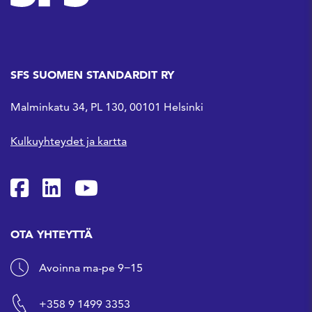
SFS SUOMEN STANDARDIT RY
Malminkatu 34, PL 130, 00101 Helsinki
Kulkuyhteydet ja kartta
SFS Facebookissa
SFS Linkedinissä
SFS Youtubessa
OTA YHTEYTTÄ
Avoinna ma-pe 9−15
+358 9 1499 3353