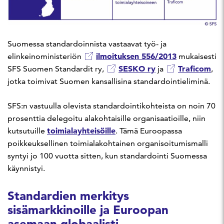
Suomessa standardoinnista vastaavat työ- ja
ilmoituksen 556/2013
elinkeinoministeriön
mukaisesti
SESKO ry
Traficom
SFS Suomen Standardit ry,
ja
,
jotka toimivat Suomen kansallisina standardointieliminä.
SFS:n vastuulla olevista standardointikohteista on noin 70
prosenttia delegoitu alakohtaisille organisaatioille, niin
toimialayhteisöille
kutsutuille
. Tämä Euroopassa
poikkeuksellinen toimialakohtainen organisoitumismalli
syntyi jo 100 vuotta sitten, kun standardointi Suomessa
käynnistyi.
Standardien merkitys
sisämarkkinoille ja Euroopan
asemaan globaalisti