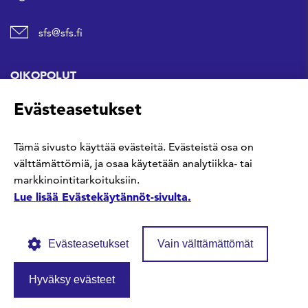
sfs@sfs.fi
OIKOPOLUT
Evästeasetukset
Hanki standardi
Tämä sivusto käyttää evästeitä. Evästeistä osa on
Kommentoi tekeillä olevia standardeja
välttämättömiä, ja osaa käytetään analytiikka- tai
markkinointitarkoituksiin.
Anna meille palautetta
Lue lisää Evästekäytännöt-sivulta.
Evästeasetukset
Vain välttämättömät
Hyväksy evästeet
© SFS ry
Tietosuojaseloste
Evästekäytännöt