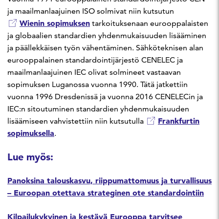
ja maailmanlaajuinen ISO solmivat niin kutsutun
Wienin sopimuksen
tarkoituksenaan eurooppalaisten
ja globaalien standardien yhdenmukaisuuden lisääminen
ja päällekkäisen työn vähentäminen. Sähköteknisen alan
eurooppalainen standardointijärjestö CENELEC ja
maailmanlaajuinen IEC olivat solmineet vastaavan
sopimuksen Luganossa vuonna 1990. Tätä jatkettiin
vuonna 1996 Dresdenissä ja vuonna 2016 CENELECin ja
IEC:n sitoutuminen standardien yhdenmukaisuuden
Frankfurtin
lisäämiseen vahvistettiin niin kutsutulla
sopimuksella
.
Lue myös:
Panoksina talouskasvu, riippumattomuus ja turvallisuus
– Euroopan otettava strateginen ote standardointiin
Kilpailukykyinen ja kestävä Eurooppa tarvitsee