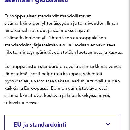
Eurooppalaiset standardit mahdollistavat
sisämarkkinoiden yhtenäisyyden ja toimivuuden. Ilman
niitä kansalliset edut ja säännökset ajavat
sisämarkkinoiden yli. Yhtenäisen eurooppalaisen
standardointijärjestelmän avulla luodaan ennakoitava
liiketoimintaympäristö, edistetään luottamusta ja kasvua.
Eurooppalaisten standardien avulla sisämarkkinat voivat
järjestelmällisesti helpottaa kauppaa, vähentää
byrokratiaa ja varmistaa vakaan laadun ja turvallisuuden
kaikkialla Euroopassa. EU:n on varmistettava, että
sisämarkkinat ovat kestäviä ja kilpailukykyisiä myös
tulevaisuudessa.
EU ja standardointi