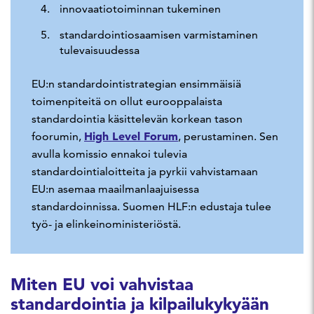
innovaatiotoiminnan tukeminen
standardointiosaamisen varmistaminen
tulevaisuudessa
EU:n standardointistrategian ensimmäisiä
toimenpiteitä on ollut
eurooppalaista
standardointia käsittelevän korkean tason
High Level Forum
foorumin,
, perustaminen
. Sen
avulla komissio ennakoi tulevia
standardointialoitteita ja pyrkii vahvistamaan
EU:n asemaa maailmanlaajuisessa
standardoinnissa.
Suomen HLF:n edustaja tulee
työ- ja elinkeinoministeriöstä.
Miten EU voi vahvistaa
standardointia ja kilpailukykyään