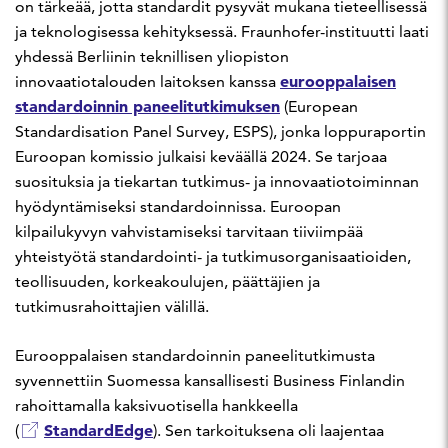
on tärkeää, jotta standardit pysyvät mukana tieteellisessä
ja teknologisessa kehityksessä. Fraunhofer-instituutti laati
yhdessä Berliinin teknillisen yliopiston
eurooppalaisen
innovaatiotalouden laitoksen kanssa
standardoinnin paneelitutkimuksen
(European
Standardisation Panel Survey, ESPS), jonka loppuraportin
Euroopan komissio julkaisi keväällä 2024. Se tarjoaa
suosituksia ja tiekartan tutkimus- ja innovaatiotoiminnan
hyödyntämiseksi standardoinnissa. Euroopan
kilpailukyvyn vahvistamiseksi tarvitaan tiiviimpää
yhteistyötä standardointi- ja tutkimusorganisaatioiden,
teollisuuden, korkeakoulujen, päättäjien ja
tutkimusrahoittajien välillä.
Eurooppalaisen standardoinnin paneelitutkimusta
syvennettiin Suomessa kansallisesti Business Finlandin
rahoittamalla kaksivuotisella hankkeella
StandardEdge
(
). Sen tarkoituksena oli laajentaa