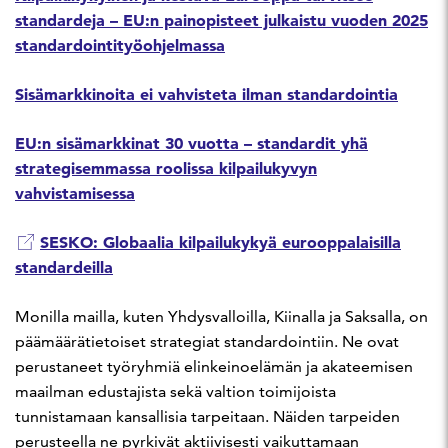
standardeja – EU:n painopisteet julkaistu vuoden 2025
standardointityöohjelmassa
Sisämarkkinoita ei vahvisteta ilman standardointia
EU:n sisämarkkinat 30 vuotta – standardit yhä
strategisemmassa roolissa kilpailukyvyn
vahvistamisessa
SESKO: Globaalia kilpailukykyä eurooppalaisilla
standardeilla
Monilla mailla, kuten Yhdysvalloilla, Kiinalla ja Saksalla, on
päämäärätietoiset strategiat standardointiin. Ne ovat
perustaneet työryhmiä elinkeinoelämän ja akateemisen
maailman edustajista sekä valtion toimijoista
tunnistamaan kansallisia tarpeitaan. Näiden tarpeiden
perusteella ne pyrkivät aktiivisesti vaikuttamaan