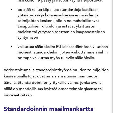
markkinoille pääsy ja kaupankäynti helpottuvat
edistää reilua kilpailua: standardeja laaditaan
yhteistyössä ja konsensuksessa eri maiden ja
toimijoiden kesken, jolloin ne mahdollistavat
tasapuolisen kilpailun ja estävät yksittäisten
maiden tai yritysten asettamien kaupanesteiden
syntymisen
vaikuttaa säädöksiin: EU-lainsäädännössä viitataan
monesti standardeihin, joten vaikuttaminen niihin
on tapa vaikuttaa myös tuleviin säädöksiin.
Verkostoitumalla standardointityössä muiden toimijoiden
kanssa osallistujat ovat aina alansa uusimman tiedon
äärellä. Standardointi on yrityksille väline, jonka avulla
niillä on mahdollisuus levittää omaa teknologiaansa tai
innovaatioitaan.
Standardoinnin maailmankartta