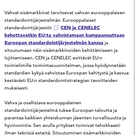
Vahvat sisämarkkinat tarvitsevat vahvan eurooppalaisen
standardointijärjestelmän. Eurooppalaiset
CEN ja CENELEC
standardointijärjestöt
kehottavatkin EU:ta vahvistamaan kumppanuuttaan
Euroopan standardointijärjestelmän kanssa
ja
sitoutumaan näin sisämarkkinoiden kehittämiseen ja
lujittamiseen. CEN ja CENELEC esittävät EU:n
toimielimille toimintasuunnitelman, jossa hyödynnetään
standardien kykyä vahvistaa Euroopan kehitystä ja kasvua
kestävästi EU:n standardointistrategian tavoitteiden
mukaisesti.
Vahva ja osallistava eurooppalainen
standardointijärjestelmä tukee Euroopan taloutta ja
parantaa kaikkien yhteiskunnan jäsenten turvallisuutta ja
hyvinvointia. Sen avulla yritykset toimivat tehokkaasti
ilman teknisiä esteitä. Sitoutuminen sisämarkkinoiden