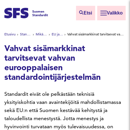
Siirry sisältöön
Etsi
Valikko
Etsi sivuilta
Etusivu
Standardeista
Mikä on standardi?
EU ja standardointi
Vahvat sisämarkkinat tarvitsevat vahvan eurooppalaisen standardointijärjestelmän
Hae hakutermillä
Vahvat sisämarkkinat
tarvitsevat vahvan
eurooppalaisen
standardointijärjestelmän
Standardit eivät ole pelkästään teknisiä
yksityiskohtia vaan avaintekijöitä mahdollistamassa
sekä EU:n että Suomen kestävää kehitystä ja
taloudellista menestystä. Jotta menestys ja
hyvinvointi turvataan myös tulevaisuudessa, on