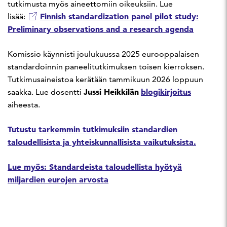
tutkimusta myös aineettomiin oikeuksiin. Lue
Finnish standardization panel pilot study:
lisää:
Preliminary observations and a research agenda
Komissio käynnisti joulukuussa 2025 eurooppalaisen
standardoinnin paneelitutkimuksen toisen kierroksen.
Tutkimusaineistoa kerätään tammikuun 2026 loppuun
Jussi Heikkilän
blogikirjoitus
saakka. Lue dosentti
aiheesta.
Tutustu tarkemmin tutkimuksiin standardien
taloudellisista ja yhteiskunnallisista vaikutuksista.
Lue myös: Standardeista taloudellista hyötyä
miljardien eurojen arvosta