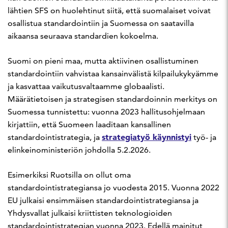
lähtien SFS on huolehtinut siitä, että suomalaiset voivat
osallistua standardointiin ja Suomessa on saatavilla
aikaansa seuraava standardien kokoelma.
Suomi on pieni maa, mutta aktiivinen osallistuminen
standardointiin vahvistaa kansainvälistä kilpailukykyämme
ja kasvattaa vaikutusvaltaamme globaalisti.
Määrätietoisen ja strategisen standardoinnin merkitys on
Suomessa tunnistettu: vuonna 2023 hallitusohjelmaan
kirjattiin, että Suomeen laaditaan kansallinen
strategiatyö käynnistyi
standardointistrategia, ja
työ- ja
elinkeinoministeriön johdolla 5.2.2026.
Esimerkiksi Ruotsilla on ollut oma
standardointistrategiansa jo vuodesta 2015. Vuonna 2022
EU julkaisi ensimmäisen standardointistrategiansa ja
Yhdysvallat julkaisi kriittisten teknologioiden
standardointistrategian vuonna 2023. Edellä mainitut