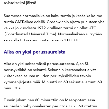
toistaiseksi jäissä.
Suomessa normaaliaika on kaksi tuntia ja kesäaika kolme
tuntia GMT-aikaa edellä. Greenwichin ajasta puhutaan yhä
vaikka jo vuodesta 1972 virallinen termi on ollut UTC
(Coordinated Universal Time). Normaaliaikaan siirrytään
kaikkialla EU:ssa sunnuntaina kello 1.00 UTC.
Aika on yksi perussuureista
Aika on yksi seitsemästä perussuureesta. Ajan SI-
perusyksikkö on sekunti. Sekunnin kerrannaiset eivät
kuitenkaan seuraa muiden perusyksiköiden tavoin
kymmenjärjestelmää. Minuutti on 60 sekuntia ja tunti 60
minuuttia.
Tunnin jakaminen 60 minuuttiin on Mesopotamiassa
asuneiden babylonialaisten perintöä. Luku 60 otettiin