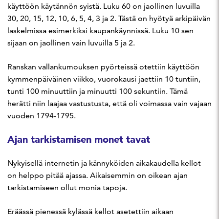
käyttöön käytännön syistä. Luku 60 on jaollinen luvuilla
30, 20, 15, 12, 10, 6, 5, 4, 3 ja 2. Tästä on hyötyä arkipäivän
laskelmissa esimerkiksi kaupankäynnissä. Luku 10 sen
sijaan on jaollinen vain luvuilla 5 ja 2.
Ranskan vallankumouksen pyörteissä otettiin käyttöön
kymmenpäiväinen viikko, vuorokausi jaettiin 10 tuntiin,
tunti 100 minuuttiin ja minuutti 100 sekuntiin. Tämä
herätti niin laajaa vastustusta, että oli voimassa vain vajaan
vuoden 1794-1795.
Ajan tarkistamisen monet tavat
Nykyisellä internetin ja kännyköiden aikakaudella kellot
on helppo pitää ajassa. Aikaisemmin on oikean ajan
tarkistamiseen ollut monia tapoja.
Eräässä pienessä kylässä kellot asetettiin aikaan