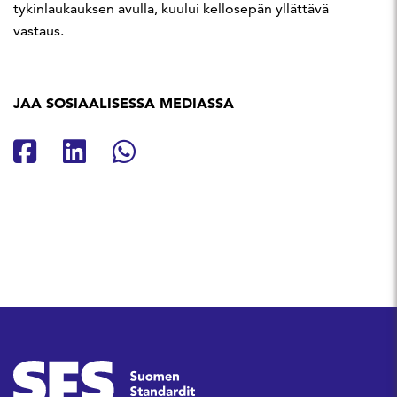
tykinlaukauksen avulla, kuului kellosepän yllättävä
vastaus.
JAA SOSIAALISESSA MEDIASSA
Jaa Facebookissa
Jaa Linkedinissä
Jaa Whatsappissa