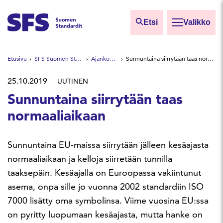
Siirry sisältöön
Etsi
Valikko
Etsi sivuilta
Etusivu
SFS Suomen Standardit
Ajankohtaista
Sunnuntaina siirrytään taas normaaliaikaan
Hae hakutermillä
25.10.2019
UUTINEN
Sunnuntaina siirrytään taas
normaaliaikaan
Sunnuntaina EU-maissa siirrytään jälleen kesäajasta
normaaliaikaan ja kelloja siirretään tunnilla
taaksepäin. Kesäajalla on Euroopassa vakiintunut
asema, onpa sille jo vuonna 2002 standardiin ISO
7000 lisätty oma symbolinsa. Viime vuosina EU:ssa
on pyritty luopumaan kesäajasta, mutta hanke on