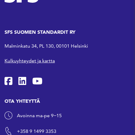
SFS SUOMEN STANDARDIT RY
Malminkatu 34, PL 130, 00101 Helsinki
Kulkuyhteydet ja kartta
SFS Facebookissa
SFS Linkedinissä
SFS Youtubessa
OTA YHTEYTTÄ
Avoinna ma-pe 9−15
+358 9 1499 3353