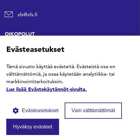
sfs@sfs.fi
OIKOPOLUT
Evästeasetukset
Hanki standardi
Tämä sivusto käyttää evästeitä. Evästeistä osa on
Kommentoi tekeillä olevia standardeja
välttämättömiä, ja osaa käytetään analytiikka- tai
markkinointitarkoituksiin.
Anna meille palautetta
Lue lisää Evästekäytännöt-sivulta.
Evästeasetukset
Vain välttämättömät
Hyväksy evästeet
© SFS ry
Tietosuojaseloste
Evästekäytännöt