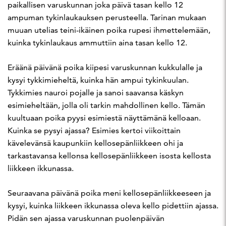
paikallisen varuskunnan joka päivä tasan kello 12
ampuman tykinlaukauksen perusteella. Tarinan mukaan
muuan utelias teini-ikäinen poika rupesi ihmettelemään,
kuinka tykinlaukaus ammuttiin aina tasan kello 12.
Eräänä päivänä poika kiipesi varuskunnan kukkulalle ja
kysyi tykkimieheltä, kuinka hän ampui tykinkuulan.
Tykkimies nauroi pojalle ja sanoi saavansa käskyn
esimieheltään, jolla oli tarkin mahdollinen kello. Tämän
kuultuaan poika pyysi esimiestä näyttämänä kelloaan.
Kuinka se pysyi ajassa? Esimies kertoi viikoittain
kävelevänsä kaupunkiin kellosepänliikkeen ohi ja
tarkastavansa kellonsa kellosepänliikkeen isosta kellosta
liikkeen ikkunassa.
Seuraavana päivänä poika meni kellosepänliikkeeseen ja
kysyi, kuinka liikkeen ikkunassa oleva kello pidettiin ajassa.
Pidän sen ajassa varuskunnan puolenpäivän