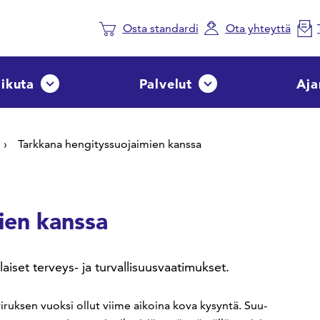
Osta standardi
Ota yhteyttä
aikuta
Palvelut
Aja
Avaa tai sulje pudotusvalikko
Avaa tai sulje pudotusvalik
Tarkkana hengityssuojaimien kanssa
ien kanssa
iset terveys- ja turvallisuusvaatimukset.
iruksen vuoksi ollut viime aikoina kova kysyntä. Suu-