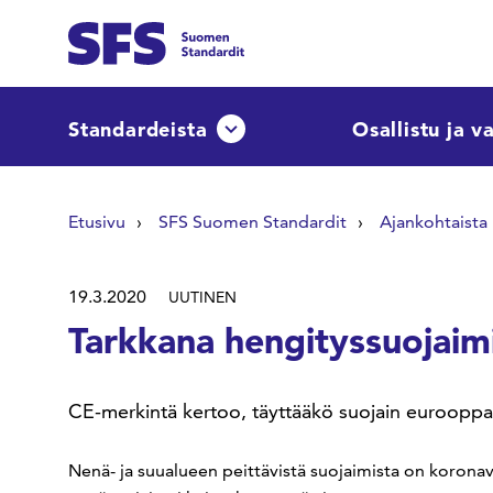
Siirry sisältöön
Etsi sivuilta
Standardeista
Osallistu ja v
Avaa tai sulje pudotusvalikko
Hae hakutermillä
Etusivu
SFS Suomen Standardit
Ajankohtaista
19.3.2020
UUTINEN
Tarkkana hengityssuojaim
CE-merkintä kertoo, täyttääkö suojain eurooppala
Nenä- ja suualueen peittävistä suojaimista on koronav