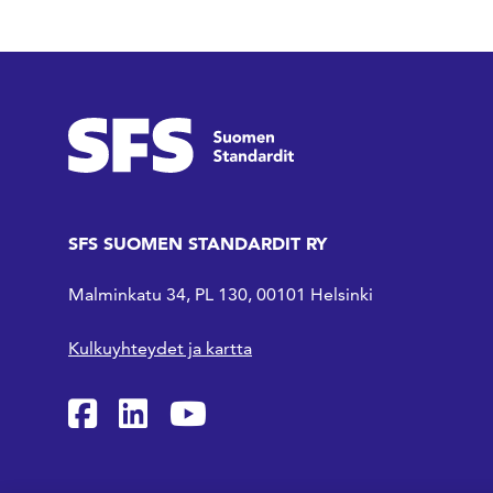
SFS SUOMEN STANDARDIT RY
Malminkatu 34, PL 130, 00101 Helsinki
Kulkuyhteydet ja kartta
SFS Facebookissa
SFS Linkedinissä
SFS Youtubessa