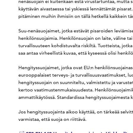
nenäsuojain ei kuitenkaan estä virustartuntaa, mutta s
käyttävän aivastaessa tai yskiessä lennättämät pisarat
pitäminen muihin ihmisiin on tällä hetkellä kaikkein tä
Suu-nenäsuojaimet, jotka estävät pisaroiden leviämisen 
henkilönsuojaimia. Henkilönsuojain on laite, väline tai
turvallisuuteen kohdistuvalta riskiltä. Tuotteista, jotk
saa antaa virheellistä kuvaa, että kyseessä olisi henkil
Hengityssuojaimet, jotka ovat EU:n henkilönsuojainas
eurooppalaiset terveys- ja turvallisuusvaatimukset, lu
hengityssuojain on suunniteltu, valmistettu ja varust
kertoo vaatimustenmukaisuudesta. Henkilönsuojaimiks
ammattikäytössä. Standardissa hengityssuojaimesta k
Jos hengityssuojainta aikoo käyttää, on tärkeää selvit
varmistaa, että suoja on riittävä.