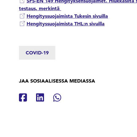
SFS-EN 149 Hengityksensuojaimet. Hiukkasilta 
testaus, merkintä
Hengityssuojaimista Tukesin sivuilla
Hengityssuojaimista THL:n sivuilla
COVID-19
JAA SOSIAALISESSA MEDIASSA
Jaa Facebookissa
Jaa Linkedinissä
Jaa Whatsappissa