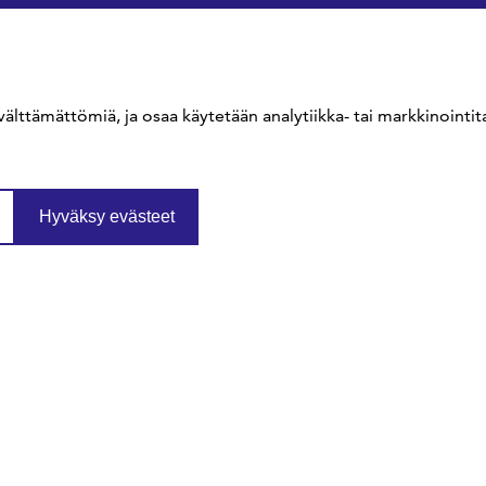
välttämättömiä, ja osaa käytetään analytiikka- tai markkinointita
Hyväksy evästeet