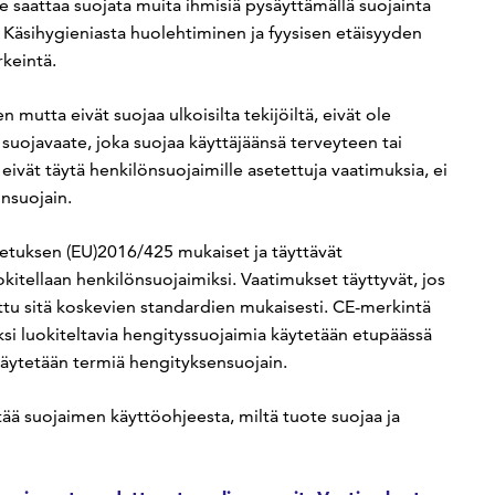
e saattaa suojata muita ihmisiä pysäyttämällä suojainta
. Käsihygieniasta huolehtiminen ja fyysisen etäisyyden
rkeintä.
mutta eivät suojaa ulkoisilta tekijöiltä, eivät ole
 suojavaate, joka suojaa käyttäjäänsä terveyteen tai
a eivät täytä henkilönsuojaimille asetettuja vaatimuksia, ei
önsuojain.
etuksen (EU)2016/425 mukaiset ja täyttävät
okitellaan henkilönsuojaimiksi. Vaatimukset täyttyvät, jos
ettu sitä koskevien standardien mukaisesti. CE-merkintä
i luokiteltavia hengityssuojaimia käytetään etupäässä
äytetään termiä hengityksensuojain.
tää suojaimen käyttöohjeesta, miltä tuote suojaa ja