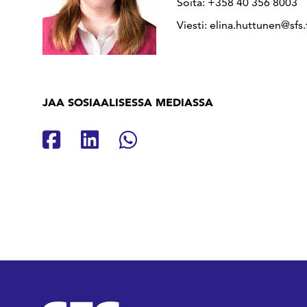
Soita: +358 40 356 8003
Viesti: elina.huttunen@sfs.
JAA SOSIAALISESSA MEDIASSA
Jaa Facebookissa
Jaa Linkedinissä
Jaa Whatsappissa