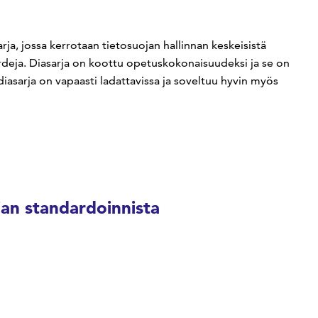
rja, jossa kerrotaan tietosuojan hallinnan keskeisistä
dardeja. Diasarja on koottu opetuskokonaisuudeksi ja se on
iasarja on vapaasti ladattavissa ja soveltuu hyvin myös
ojan standardoinnista