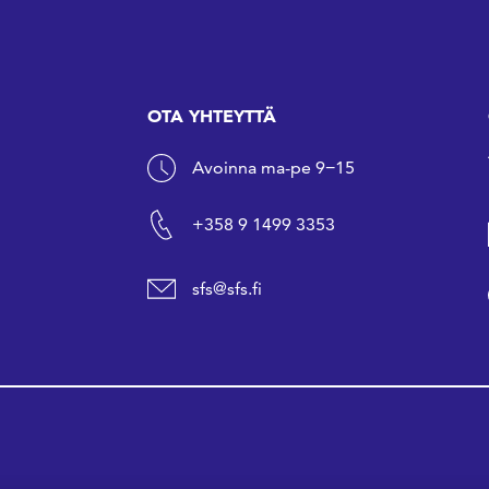
OTA YHTEYTTÄ
Avoinna ma-pe 9−15
+358 9 1499 3353
sfs@sfs.fi