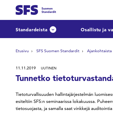
Siirry sisältöön
Etsi sivuilta
Standardeista
Osallistu ja v
Avaa tai sulje pudotusvalikko
Hae hakutermillä
Etusivu
SFS Suomen Standardit
Ajankohtaista
11.11.2019
UUTINEN
Tunnetko tietoturvastand
Tietoturvallisuuden hallintajärjestelmän luomise
esiteltiin SFS:n seminaarissa lokakuussa. Puheenv
tietosuojasta, ja samalla saat vinkkejä auditointia