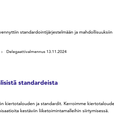
ennyttiin standardointijärjestelmään ja mahdollisuuksii
Delegaattivalmennus 13.11.2024
isistä standardeista
iertotalouden ja standardit. Kerroimme kiertotalouden s
aatioita kestäviin liiketoimintamalleihin siirtymisessä.