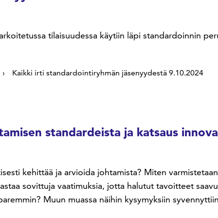
 tarkoitetussa tilaisuudessa käytiin läpi standardoinnin p
Kaikki irti standardointiryhmän jäsenyydestä 9.10.2024
tamisen standardeista ja katsaus innov
esti kehittää ja arvioida johtamista? Miten varmistetaan, 
staa sovittuja vaatimuksia, jotta halutut tavoitteet saav
 paremmin? Muun muassa näihin kysymyksiin syvennyttiin