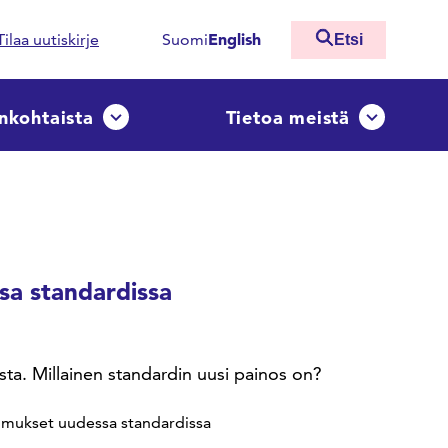
English
Tilaa uutiskirje
Suomi
Etsi
nkohtaista
Tietoa meistä
ko
Avaa tai sulje pudotusvalikko
Avaa tai sulj
sa standardissa
a. Millainen standardin uusi painos on?
timukset uudessa standardissa