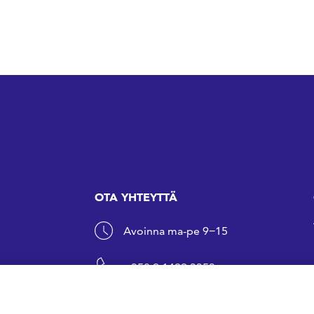
OTA YHTEYTTÄ
Avoinna ma-pe 9−15
+358 9 1499 3353
sfs@sfs.fi