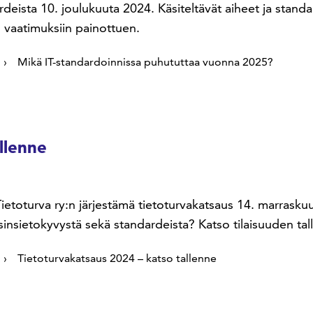
rdeista 10. joulukuuta 2024. Käsiteltävät aiheet ja standa
n vaatimuksiin painottuen.
Mikä IT-standardoinnissa puhututtaa vuonna 2025?
llenne
Tietoturva ry:n järjestämä tietoturvakatsaus 14. marraskuu
isinsietokyvystä sekä standardeista? Katso tilaisuuden tal
Tietoturvakatsaus 2024 – katso tallenne