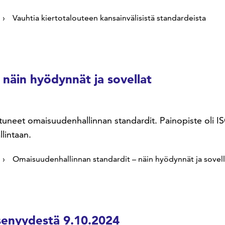
Vauhtia kiertotalouteen kansainvälisistä standardeista
näin hyödynnät ja sovellat
uneet omaisuudenhallinnan standardit. Painopiste oli ISO
lintaan.
Omaisuudenhallinnan standardit – näin hyödynnät ja sovell
äsenyydestä 9.10.2024