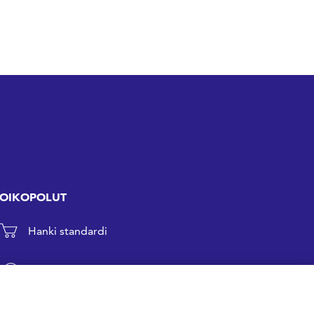
OIKOPOLUT
Hanki standardi
Kommentoi tekeillä olevia standardeja
Anna meille palautetta