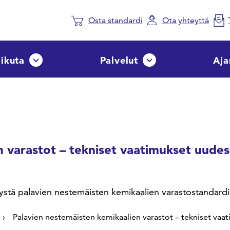
Osta standardi
Ota yhteyttä
aikuta
Palvelut
Aja
Avaa tai sulje pudotusvalikko
Avaa tai sulje pudotusvalik
n varastot – tekniset vaatimukset uudes
tä palavien nestemäisten kemikaalien varastostandardist
Palavien nestemäisten kemikaalien varastot – tekniset vaa