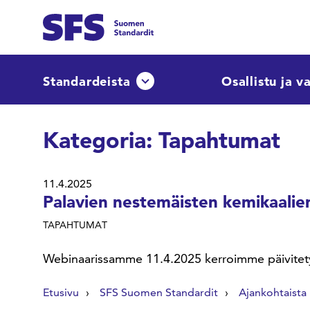
Siirry sisältöön
Etsi sivuilta
Standardeista
Osallistu ja v
Avaa tai sulje pudotusvalikko
Hae hakutermillä
Kategoria:
Tapahtumat
11.4.2025
Palavien nestemäisten kemikaalie
TAPAHTUMAT
Webinaarissamme 11.4.2025 kerroimme päivitetys
Etusivu
SFS Suomen Standardit
Ajankohtaista