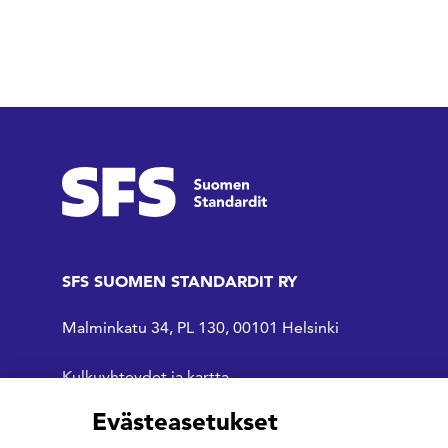
SFS SUOMEN STANDARDIT RY
Malminkatu 34, PL 130, 00101 Helsinki
Kulkuyhteydet ja kartta
Evästeasetukset
SFS Facebookissa
SFS Linkedinissä
SFS Youtubessa