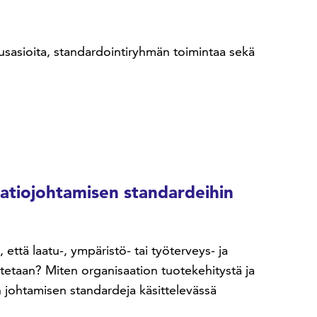
erusasioita, standardointiryhmän toimintaa sekä
aatiojohtamisen standardeihin
että laatu-, ympäristö- tai työterveys- ja
utetaan? Miten organisaation tuotekehitystä ja
 johtamisen standardeja käsittelevässä