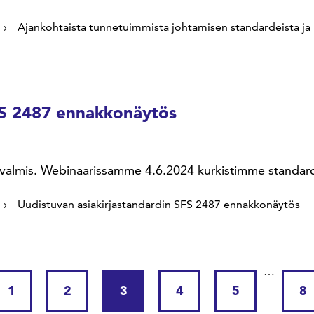
Ajankohtaista tunnetuimmista johtamisen standardeista ja
FS 2487 ennakkonäytös
a valmis. Webinaarissamme 4.6.2024 kurkistimme standard
Uudistuvan asiakirjastandardin SFS 2487 ennakkonäytös
…
1
2
3
4
5
8