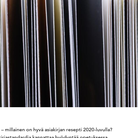
– millainen on hyvä asiakirjan resepti 2020-luvulla?
akirjastandardia kannattaa hyödyntää opetuksessa.