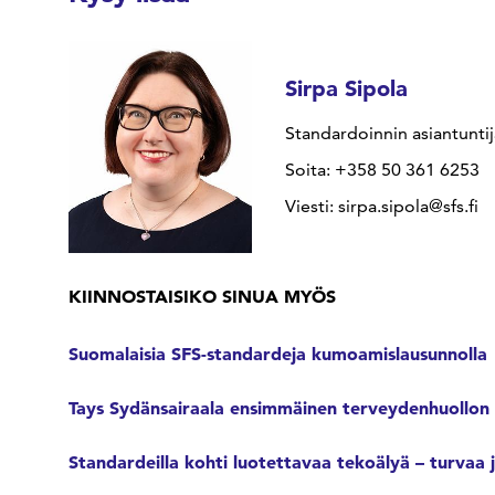
Sirpa Sipola
Standardoinnin asiantuntij
Soita: +358 50 361 6253
Viesti: sirpa.sipola@sfs.fi
KIINNOSTAISIKO SINUA MYÖS
Suomalaisia SFS-standardeja kumoamislausunnolla
Tays Sydänsairaala ensimmäinen terveydenhuollon la
Standardeilla kohti luotettavaa tekoälyä – turvaa 