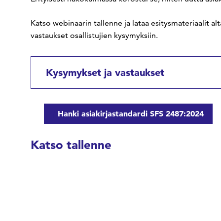
Katso webinaarin tallenne ja lataa esitysmateriaalit
vastaukset osallistujien kysymyksiin.
Kysymykset ja vastaukset
Hanki asiakirjastandardi SFS 2487:2024
Katso tallenne