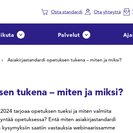
Osta standardi
Ota yhteyttä
aikuta
Palvelut
Aja
Avaa tai sulje pudotusvalikko
Avaa tai sulje pudotusvalik
Asiakirjastandardi opetuksen tukena – miten ja miksi?
sen tukena – miten ja miksi?
7:2024 tarjoaa opetuksen tueksi ja miten valmiita
dyntää opetuksessa? Entä miten asiakirjastandardi
kysymyksiin saatiin vastauksia webinaarissamme