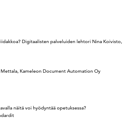
iidakkoa? Digitaalisten palveluiden lehtori Nina Koivisto,
imo Mettala, Kameleon Document Automation Oy
 tavalla näitä voi hyödyntää opetuksessa?
ndardit