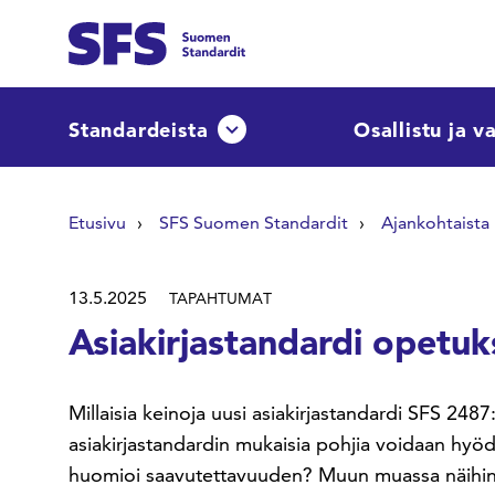
Siirry sisältöön
Etsi sivuilta
Standardeista
Osallistu ja v
Avaa tai sulje pudotusvalikko
Hae hakutermillä
Etusivu
SFS Suomen Standardit
Ajankohtaista
13.5.2025
TAPAHTUMAT
Asiakirjastandardi opetuk
Millaisia keinoja uusi asiakirjastandardi SFS 248
asiakirjastandardin mukaisia pohjia voidaan hyö
huomioi saavutettavuuden? Muun muassa näihin 