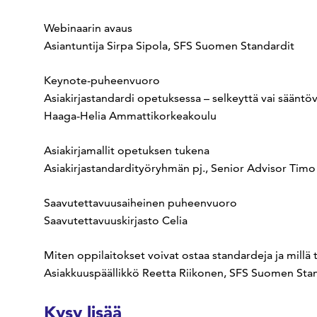
Webinaarin avaus
Asiantuntija Sirpa Sipola, SFS Suomen Standardit
Keynote-puheenvuoro
Asiakirjastandardi opetuksessa – selkeyttä vai sääntöv
Haaga-Helia Ammattikorkeakoulu
Asiakirjamallit opetuksen tukena
Asiakirjastandardityöryhmän pj., Senior Advisor T
Saavutettavuusaiheinen puheenvuoro
Saavutettavuuskirjasto Celia
Miten oppilaitokset voivat ostaa standardeja ja millä
Asiakkuuspäällikkö Reetta Riikonen, SFS Suomen Sta
Kysy lisää