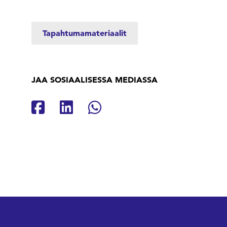
Tapahtumamateriaalit
JAA SOSIAALISESSA MEDIASSA
Jaa Facebookissa
Jaa Linkedinissä
Jaa Whatsappissa