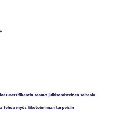
a
atusertifikaatin saanut julkisomisteinen sairaala
ja tehoa myös liiketoiminnan tarpeisiin