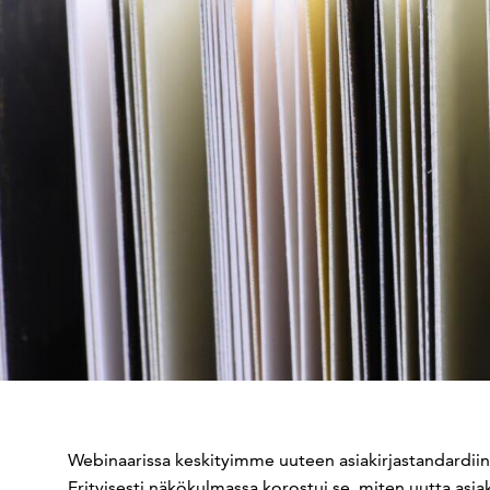
Webinaarissa keskityimme uuteen asiakirjastandardiin 
Erityisesti näkökulmassa korostui se, miten uutta asi