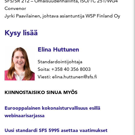
SFS/SR 212 – Omaisuudenhallinta, ISO/TC 251/WG4
Convenor
Jyrki Paavilainen, johtava asiantuntija WSP Finland Oy
Kysy lisää
Elina Huttunen
Standardointijohtaja
Soita: +358 40 356 8003
Viesti: elina.huttunen@sfs.fi
KIINNOSTAISIKO SINUA MYÖS
Eurooppalainen kokonaisturvallisuus esillä
webinaarisarjassa
Uusi standardi SFS 5995 asettaa vaatimukset