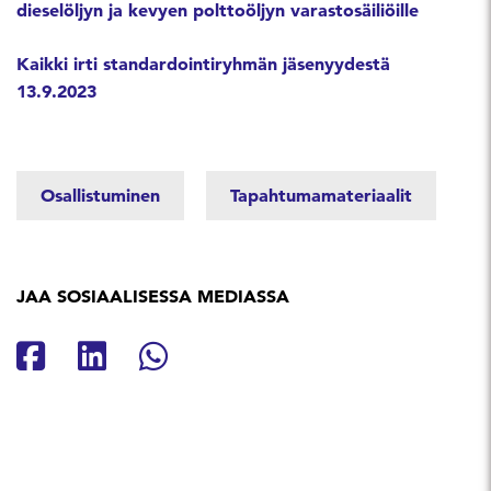
dieselöljyn ja kevyen polttoöljyn varastosäiliöille
Kaikki irti standardointiryhmän jäsenyydestä
13.9.2023
Osallistuminen
Tapahtumamateriaalit
JAA SOSIAALISESSA MEDIASSA
Jaa Facebookissa
Jaa Linkedinissä
Jaa Whatsappissa