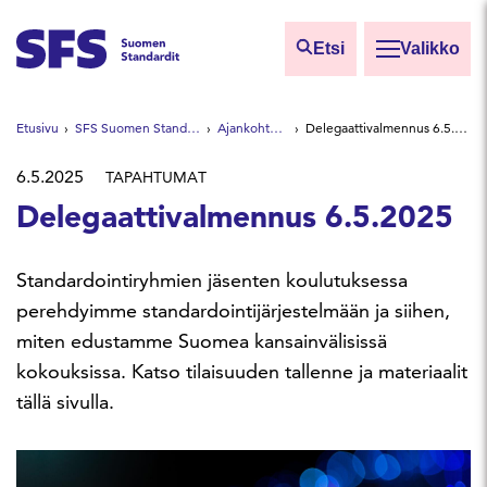
Siirry sisältöön
Etsi
Valikko
Etsi sivuilta
Etusivu
SFS Suomen Standardit
Ajankohtaista
Delegaattivalmennus 6.5.2025
Hae hakutermillä
6.5.2025
TAPAHTUMAT
Delegaattivalmennus 6.5.2025
Standardointiryhmien jäsenten koulutuksessa
perehdyimme standardointijärjestelmään ja siihen,
miten edustamme Suomea kansainvälisissä
kokouksissa. Katso tilaisuuden tallenne ja materiaalit
tällä sivulla.