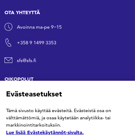
OTA YHTEYTTÄ
Avoinna ma-pe 9−15
+358 9 1499 3353
sfs@sfs.fi
OIKOPOLUT
Evästeasetukset
Hanki standardi
Tämä sivusto käyttää evästeitä. Evästeistä osa on
Kommentoi tekeillä olevia standardeja
välttämättömiä, ja osaa käytetään analytiikka- tai
markkinointitarkoituksiin.
Anna meille palautetta
Lue lisää Evästekäytännöt-sivulta.