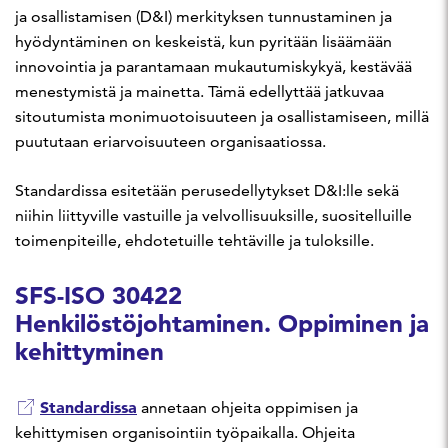
ja osallistamisen (D&I) merkityksen tunnustaminen ja
hyödyntäminen on keskeistä, kun pyritään lisäämään
innovointia ja parantamaan mukautumiskykyä, kestävää
menestymistä ja mainetta. Tämä edellyttää jatkuvaa
sitoutumista monimuotoisuuteen ja osallistamiseen, millä
puututaan eriarvoisuuteen organisaatiossa.
Standardissa esitetään perusedellytykset D&I:lle sekä
niihin liittyville vastuille ja velvollisuuksille, suositelluille
toimenpiteille, ehdotetuille tehtäville ja tuloksille.
SFS-ISO 30422
Henkilöstöjohtaminen. Oppiminen ja
kehittyminen
Standardissa
annetaan ohjeita oppimisen ja
kehittymisen organisointiin työpaikalla. Ohjeita