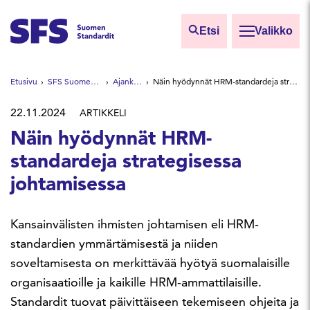
Siirry sisältöön
Etsi
Valikko
Etsi sivuilta
Etusivu
SFS Suomen Standardit
Ajankohtaista
Näin hyödynnät HRM-standardeja strategisessa johtamisessa
Hae hakutermillä
22.11.2024
ARTIKKELI
Näin hyödynnät HRM-
standardeja strategisessa
johtamisessa
Kansainvälisten ihmisten johtamisen eli HRM-
standardien ymmärtämisestä ja niiden
soveltamisesta on merkittävää hyötyä suomalaisille
organisaatioille ja kaikille HRM-ammattilaisille.
Standardit tuovat päivittäiseen tekemiseen ohjeita ja