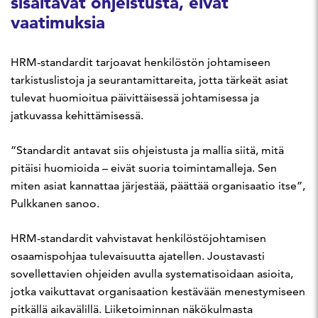
sisältävät ohjeistusta, eivät
vaatimuksia
HRM-standardit tarjoavat henkilöstön johtamiseen
tarkistuslistoja ja seurantamittareita, jotta tärkeät asiat
tulevat huomioitua päivittäisessä johtamisessa ja
jatkuvassa kehittämisessä.
”Standardit antavat siis ohjeistusta ja mallia siitä, mitä
pitäisi huomioida – eivät suoria toimintamalleja. Sen
miten asiat kannattaa järjestää, päättää organisaatio itse”,
Pulkkanen sanoo.
HRM-standardit vahvistavat henkilöstöjohtamisen
osaamispohjaa tulevaisuutta ajatellen. Joustavasti
sovellettavien ohjeiden avulla systematisoidaan asioita,
jotka vaikuttavat organisaation kestävään menestymiseen
pitkällä aikavälillä. Liiketoiminnan näkökulmasta