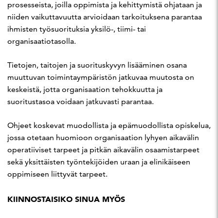
prosesseista, joilla oppimista ja kehittymistä ohjataan ja
niiden vaikuttavuutta arvioidaan tarkoituksena parantaa
ihmisten työsuorituksia yksilö-, tiimi- tai
organisaatiotasolla.
Tietojen, taitojen ja suorituskyvyn lisääminen osana
muuttuvan toimintaympäristön jatkuvaa muutosta on
keskeistä, jotta organisaation tehokkuutta ja
suoritustasoa voidaan jatkuvasti parantaa.
Ohjeet koskevat muodollista ja epämuodollista opiskelua,
jossa otetaan huomioon organisaation lyhyen aikavälin
operatiiviset tarpeet ja pitkän aikavälin osaamistarpeet
sekä yksittäisten työntekijöiden uraan ja elinikäiseen
oppimiseen liittyvät tarpeet.
KIINNOSTAISIKO SINUA MYÖS