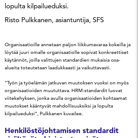
lopulta kilpailueduksi.
Risto Pulkkanen, asiantuntija, SFS
Organisaatioille annetaan paljon liikkumavaraa kokeilla ja
löytää juuri omalle organisaatiolle sopivat konkreettiset
käytännöt, joilla valittujen standardien mukaisia osa-
alueita toteutetaan laadukkaasti ja vaikuttavasti.
”Työn ja työelämän jatkuvan muutoksen vuoksi on myös
organisaatioiden muututtava. HRM-standardit luovat
viitekehyksen, jonka avulla organisaatioiden kohtaamat
muutokset kääntyvät mahdollisuuksiksi ja lopulta
kilpailueduksi”, Pulkkanen kuvailee.
Henkilöstöjohtamisen standardit