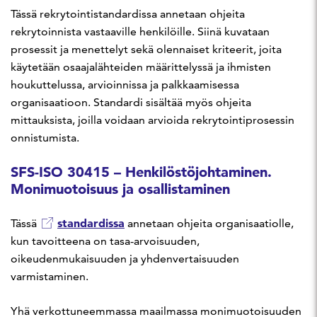
Tässä rekrytointistandardissa annetaan ohjeita
rekrytoinnista vastaaville henkilöille. Siinä kuvataan
prosessit ja menettelyt sekä olennaiset kriteerit, joita
käytetään osaajalähteiden määrittelyssä ja ihmisten
houkuttelussa, arvioinnissa ja palkkaamisessa
organisaatioon. Standardi sisältää myös ohjeita
mittauksista, joilla voidaan arvioida rekrytointiprosessin
onnistumista.
SFS-ISO 30415 – Henkilöstöjohtaminen.
Monimuotoisuus ja osallistaminen
standardissa
Tässä
annetaan ohjeita organisaatiolle,
kun tavoitteena on tasa-arvoisuuden,
oikeudenmukaisuuden ja yhdenvertaisuuden
varmistaminen.
Yhä verkottuneemmassa maailmassa monimuotoisuuden