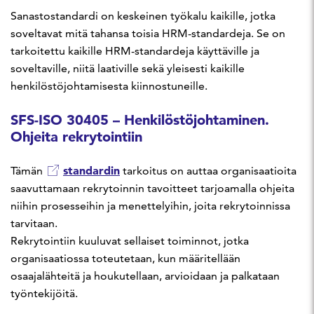
Sanastostandardi on keskeinen työkalu kaikille, jotka
soveltavat mitä tahansa toisia HRM-standardeja. Se on
tarkoitettu kaikille HRM-standardeja käyttäville ja
soveltaville, niitä laativille sekä yleisesti kaikille
henkilöstöjohtamisesta kiinnostuneille.
SFS-ISO 30405 – Henkilöstöjohtaminen.
Ohjeita rekrytointiin
standardin
Tämän
tarkoitus on auttaa organisaatioita
saavuttamaan rekrytoinnin tavoitteet tarjoamalla ohjeita
niihin prosesseihin ja menettelyihin, joita rekrytoinnissa
tarvitaan.
Rekrytointiin kuuluvat sellaiset toiminnot, jotka
organisaatiossa toteutetaan, kun määritellään
osaajalähteitä ja houkutellaan, arvioidaan ja palkataan
työntekijöitä.