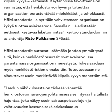
kilpailukykyä – kestävästi. Käytännössä tavoitteena on
varmistaa, että henkilöstö voi hyvin ja toteuttaa
organisaation perustehtävää mielekkäästi ja tehokkaasti.
HRM-standardeilla pyritään vahvistamaan organisaation
kykyä tuottaa asiakasarvoa. Samalla niillä edistetään
eettisesti kestävää liiketoimintaa”, kertoo standardoinnin
Risto Pulkkanen
asiantuntija
SFS:stä.
HRM-standardit auttavat lisäämään johdon ymmärrystä
siitä, kuinka henkilöstöresurssit ovat avainroolissa
parantamassa organisaation menestystä. Tukea saadaan
myös henkilöstöriskien ennakoitiin. Toteutuessaan ne
aiheuttavat usein merkittävää kilpailukyvyn menettämistä.
”Laadun näkökulmasta on tärkeää vähentää
henkilöstövoimavarojen johtamisessa esiintyvää haitallista
hajontaa, joka näkyy usein sairauspoissaolojen ja
vaihtuvuuden kasvuna sekä asiakaslaadun