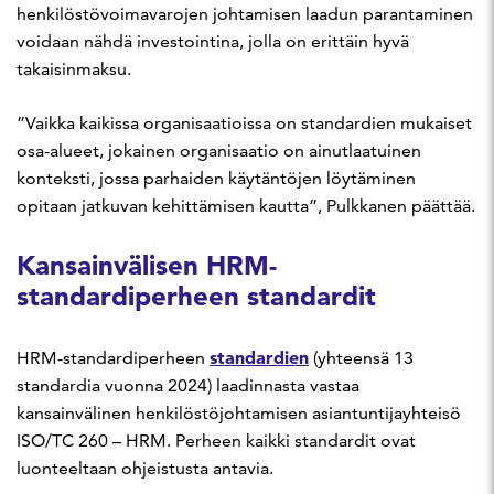
henkilöstövoimavarojen johtamisen laadun parantaminen
voidaan nähdä investointina, jolla on erittäin hyvä
takaisinmaksu.
”Vaikka kaikissa organisaatioissa on standardien mukaiset
osa-alueet, jokainen organisaatio on ainutlaatuinen
konteksti, jossa parhaiden käytäntöjen löytäminen
opitaan jatkuvan kehittämisen kautta”, Pulkkanen päättää.
Kansainvälisen HRM-
standardiperheen standardit
standardien
HRM-standardiperheen
(yhteensä 13
standardia vuonna 2024) laadinnasta vastaa
kansainvälinen henkilöstöjohtamisen asiantuntijayhteisö
ISO/TC 260 – HRM. Perheen kaikki standardit ovat
luonteeltaan ohjeistusta antavia.