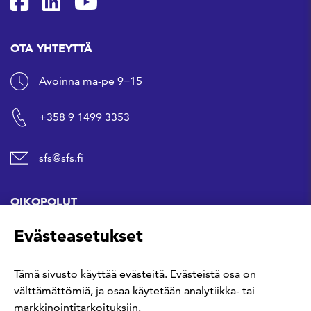
SFS Facebookissa
SFS Linkedinissä
SFS Youtubessa
OTA YHTEYTTÄ
Avoinna ma-pe 9−15
+358 9 1499 3353
sfs@sfs.fi
OIKOPOLUT
Evästeasetukset
Hanki standardi
Tämä sivusto käyttää evästeitä. Evästeistä osa on
Kommentoi tekeillä olevia standardeja
välttämättömiä, ja osaa käytetään analytiikka- tai
markkinointitarkoituksiin.