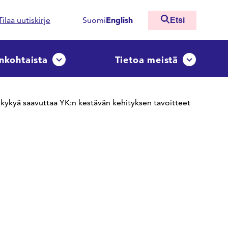
English
Tilaa uutiskirje
Suomi
Etsi
nkohtaista
Tietoa meistä
ko
Avaa tai sulje pudotusvalikko
Avaa tai sulj
kykyä saavuttaa YK:n kestävän kehityksen tavoitteet