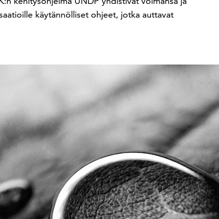
YK:n kehitysohjelma UNDP yhdistivät voimansa ja
saatioille käytännölliset ohjeet, jotka auttavat