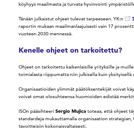
köyhyys maailmasta ja turvata hyvinvointi ympäristölle 
Tänään julkaistut ohjeet tulevat tarpeeseen. YK:n
raportin mukaan maailmanlaajuisesti vain 17 prosentti
vuoteen 2030 mennessä.
Kenelle ohjeet on tarkoitettu?
Ohjeet on tarkoitettu kaikenlaisille yrityksille ja muille 
toimialasta riippumatta niin julkisella kuin yksityisell
Organisaatioiden ylimmät päätöksentekijät voivat käy
voivat omat olosuhteensa huomioiden edistää merkitt
Sergio Mujica
ISOn pääsihteeri
toteaa, että ohjeet t
standardeja mukauttamalla organisaation strategian,
tavoitteisiin kokonaisvaltaisesti.