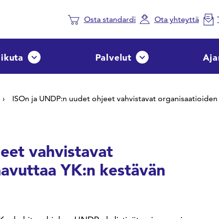
Osta standardi
Ota yhteyttä
aikuta
Palvelut
Aja
Avaa tai sulje pudotusvalikko
Avaa tai sulje pudotusvalik
ISOn ja UNDP:n uudet ohjeet vahvistavat organisaatioiden 
eet vahvistavat
aavuttaa YK:n kestävän