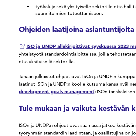
työkaluja sekä yksityiselle sektorille että hall
suunnitelmien toteuttamiseen.
Ohjeiden laatijoina asiantuntijoit
ISO ja UNDP allekirjoittivat syyskuussa 2023 me
yhteistyötä standardointialoitteissa, joilla tehostetaa
että yksityisellä sektorilla.
Tänään julkaistut ohjeet ovat ISOn ja UNDP:n kumpp
laatinut ISOn ja UNDP:n koolle kutsuma kansainvälinen
development goals management
) ISOn tanskalaisen
Tule mukaan ja vaikuta kestävän k
ISOn ja UNDP:n ohjeet ovat saamassa jatkoa kestävän 
työryhmän standardin laadintaan, ja osallistujina on 