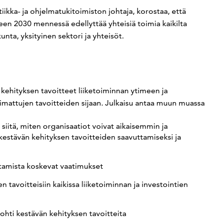
tiikka- ja ohjelmatukitoimiston johtaja, korostaa, että
en 2030 mennessä edellyttää yhteisiä toimia kaikilta
unta, yksityinen sektori ja yhteisöt.
 kehityksen tavoitteet liiketoiminnan ytimeen ja
liimattujen tavoitteiden sijaan. Julkaisu antaa muun muassa
 siitä, miten organisaatiot voivat aikaisemmin ja
estävän kehityksen tavoitteiden saavuttamiseksi ja
istamista koskevat vaatimukset
 tavoitteisiin kaikissa liiketoiminnan ja investointien
hti kestävän kehityksen tavoitteita