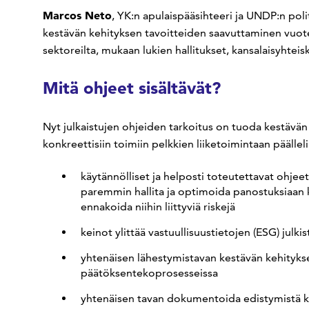
Marcos Neto
, YK:n apulaispääsihteeri ja UNDP:n poli
kestävän kehityksen tavoitteiden saavuttaminen vuote
sektoreilta, mukaan lukien hallitukset, kansalaisyhteisk
Mitä ohjeet sisältävät?
Nyt julkaistujen ohjeiden tarkoitus on tuoda kestävän
konkreettisiin toimiin pelkkien liiketoimintaan päälle
käytännölliset ja helposti toteutettavat ohjeet
paremmin hallita ja optimoida panostuksiaan k
ennakoida niihin liittyviä riskejä
keinot ylittää vastuullisuustietojen (ESG) julk
yhtenäisen lähestymistavan kestävän kehityksen
päätöksentekoprosesseissa
yhtenäisen tavan dokumentoida edistymistä ko