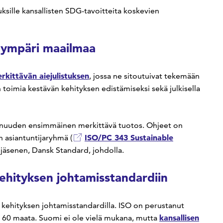
ituksille kansallisten SDG-tavoitteita koskevien
a ympäri maailmaa
rkittävän aiejulistuksen
, jossa ne sitoutuivat tekemään
n toimia kestävän kehityksen edistämiseksi sekä julkisella
anuuden ensimmäinen merkittävä tuotos. Ohjeet on
ISO/PC 343 Sustainable
 asiantuntijaryhmä (
 jäsenen, Dansk Standard, johdolla.
ehityksen johtamisstandardiin
kehityksen johtamisstandardilla. ISO on perustanut
kansallisen
jo 60 maata. Suomi ei ole vielä mukana, mutta