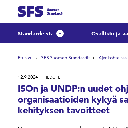
Siirry sisältöön
Etsi sivuilta
Standardeista
Osallistu ja v
Avaa tai sulje pudotusvalikko
Hae hakutermillä
Etusivu
SFS Suomen Standardit
Ajankohtaista
12.9.2024
TIEDOTE
ISOn ja UNDP:n uudet ohj
organisaatioiden kykyä s
kehityksen tavoitteet