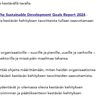
kestävällä tavalla.
The Sustainable Development Goals Report 2024
-
a kestävän kehityksen tavoitteista tullaan saavuttamaan
organisaatioille – suurille ja pienille, uusille ja vanhoille –
ä sektorilla ja missä päin maailmaa tahansa.
ttää ohjeita määrittämään, miten heidän organisaationsa
ävästi kestävän kehityksen tavoitteiden saavuttamista.
äydentävät jo olemassa olevia kestävän kehityksen
 toiminnan ja päätöksenteon kestävän kehityksen