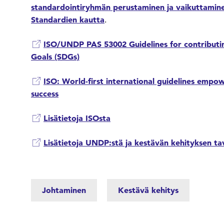
standardointiryhmän perustaminen ja vaikuttamine
Standardien kautta
.
ISO/UNDP PAS 53002 Guidelines for contributi
Goals (SDGs)
ISO: World-first international guidelines empo
success
Lisätietoja ISOsta
Lisätietoja UNDP:stä ja kestävän kehityksen tav
Johtaminen
Kestävä kehitys