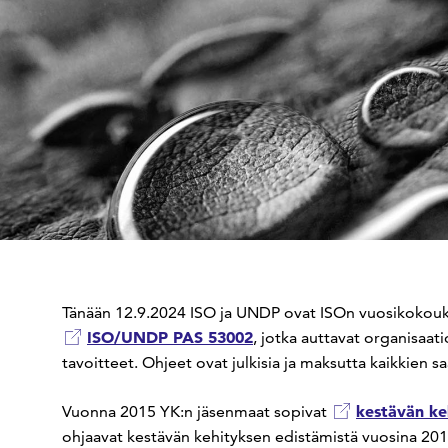
Tänään 12.9.2024 ISO ja UNDP ovat ISOn vuosikokouk
ISO/UNDP PAS 53002
, jotka auttavat organisaa
tavoitteet. Ohjeet ovat julkisia ja maksutta kaikkien saa
kestävän ke
Vuonna 2015 YK:n jäsenmaat sopivat
ohjaavat kestävän kehityksen edistämistä vuosina 2