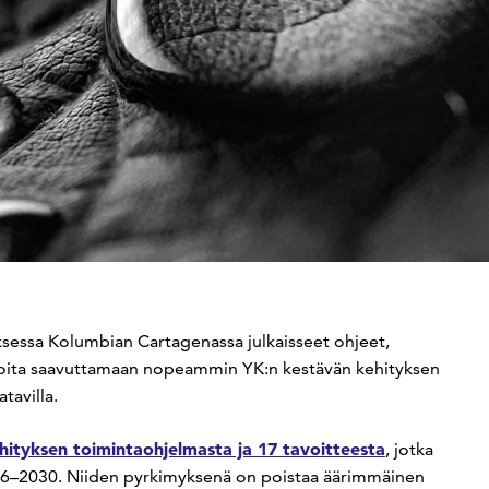
sessa Kolumbian Cartagenassa julkaisseet ohjeet,
tioita saavuttamaan nopeammin YK:n kestävän kehityksen
tavilla.
hityksen toimintaohjelmasta ja 17 tavoitteesta
, jotka
016–2030. Niiden pyrkimyksenä on poistaa äärimmäinen