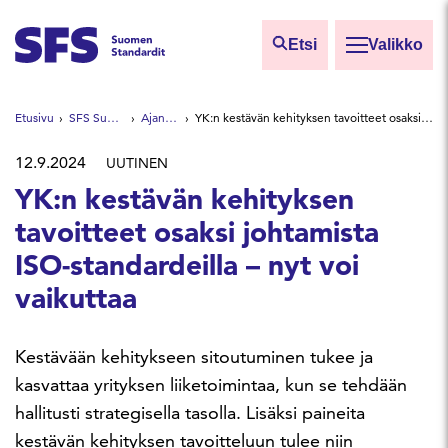
Siirry sisältöön
Etsi
Valikko
Etsi sivuilta
Etusivu
SFS Suomen Standardit
Ajankohtaista
YK:n kestävän kehityksen tavoitteet osaksi johtamista ISO-standardeilla – nyt voi vaikuttaa
Hae hakutermillä
12.9.2024
UUTINEN
YK:n kestävän kehityksen
tavoitteet osaksi johtamista
ISO-standardeilla – nyt voi
vaikuttaa
Kestävään kehitykseen sitoutuminen tukee ja
kasvattaa yrityksen liiketoimintaa, kun se tehdään
hallitusti strategisella tasolla. Lisäksi paineita
kestävän kehityksen tavoitteluun tulee niin