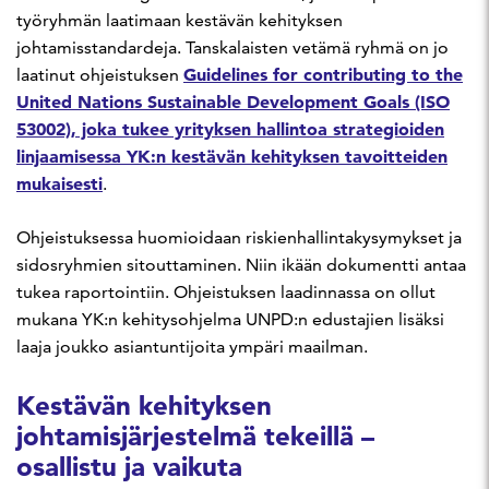
työryhmän laatimaan kestävän kehityksen
johtamisstandardeja. Tanskalaisten vetämä ryhmä on jo
Guidelines for contributing to the
laatinut ohjeistuksen
United Nations Sustainable Development Goals (ISO
53002), joka tukee yrityksen hallintoa strategioiden
linjaamisessa YK:n kestävän kehityksen tavoitteiden
mukaisesti
.
Ohjeistuksessa huomioidaan riskienhallintakysymykset ja
sidosryhmien sitouttaminen. Niin ikään dokumentti antaa
tukea raportointiin. Ohjeistuksen laadinnassa on ollut
mukana YK:n kehitysohjelma UNPD:n edustajien lisäksi
laaja joukko asiantuntijoita ympäri maailman.
Kestävän kehityksen
johtamisjärjestelmä tekeillä –
osallistu ja vaikuta