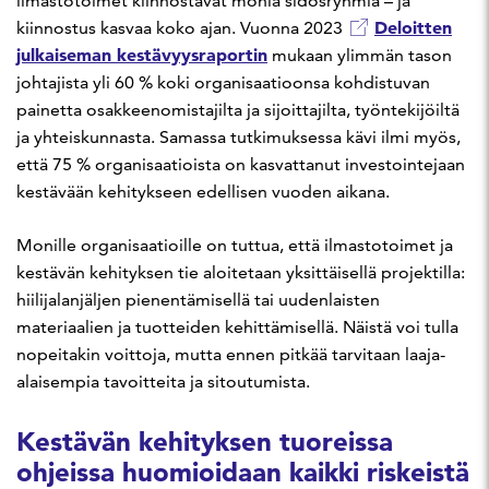
ilmastotoimet kiinnostavat monia sidosryhmiä – ja
Deloitten
kiinnostus kasvaa koko ajan. Vuonna 2023
julkaiseman kestävyysraportin
mukaan ylimmän tason
johtajista yli 60 % koki organisaatioonsa kohdistuvan
painetta osakkeenomistajilta ja sijoittajilta, työntekijöiltä
ja yhteiskunnasta. Samassa tutkimuksessa kävi ilmi myös,
että 75 % organisaatioista on kasvattanut investointejaan
kestävään kehitykseen edellisen vuoden aikana.
Monille organisaatioille on tuttua, että ilmastotoimet ja
kestävän kehityksen tie aloitetaan yksittäisellä projektilla:
hiilijalanjäljen pienentämisellä tai uudenlaisten
materiaalien ja tuotteiden kehittämisellä. Näistä voi tulla
nopeitakin voittoja, mutta ennen pitkää tarvitaan laaja-
alaisempia tavoitteita ja sitoutumista.
Kestävän kehityksen tuoreissa
ohjeissa huomioidaan kaikki riskeistä