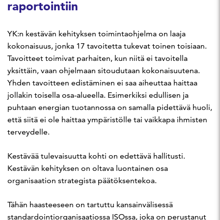
raportointiin
YK:n kestävän kehityksen toimintaohjelma on laaja
kokonaisuus, jonka 17 tavoitetta tukevat toinen toisiaan.
Tavoitteet toimivat parhaiten, kun niitä ei tavoitella
yksittäin, vaan ohjelmaan sitoudutaan kokonaisuutena.
Yhden tavoitteen edistäminen ei saa aiheuttaa haittaa
jollakin toisella osa-alueella. Esimerkiksi edullisen ja
puhtaan energian tuotannossa on samalla pidettävä huoli,
että siitä ei ole haittaa ympäristölle tai vaikkapa ihmisten
terveydelle.
Kestävää tulevaisuutta kohti on edettävä hallitusti.
Kestävän kehityksen on oltava luontainen osa
organisaation strategista päätöksentekoa.
Tähän haasteeseen on tartuttu kansainvälisessä
standardointiorganisaatiossa ISOssa, joka on perustanut