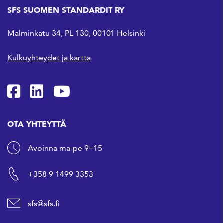
SFS SUOMEN STANDARDIT RY
Malminkatu 34, PL 130, 00101 Helsinki
Kulkuyhteydet ja kartta
SFS Facebookissa
SFS Linkedinissä
SFS Youtubessa
OTA YHTEYTTÄ
Avoinna ma-pe 9−15
+358 9 1499 3353
sfs@sfs.fi