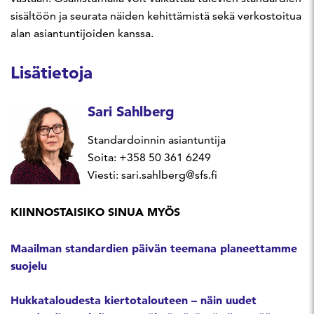
sisältöön ja seurata näiden kehittämistä sekä verkostoitua
alan asiantuntijoiden kanssa.
Lisätietoja
Sari Sahlberg
Standardoinnin asiantuntija
Soita: +358 50 361 6249
Viesti: sari.sahlberg@sfs.fi
KIINNOSTAISIKO SINUA MYÖS
Maailman standardien päivän teemana planeettamme
suojelu
Hukkataloudesta kiertotalouteen – näin uudet