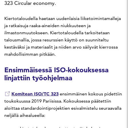
323 Circular economy.
Kiertotaloudella haetaan uudenlaisia liiketoimintamalleja
ja ratkaisuja raaka-aineiden niukkuuteen ja
ilmastonmuutokseen. Kiertotaloudella tarkoitetaan
talousmallia, jossa resurssien käyttö on suunniteltu
kestäväksi ja materiaalit ja niiden arvo säilyvät kierrossa
mahdollisimman pitkään.
Ensimmäisessä ISO-kokouksessa
linjattiin työohjelmaa
Komitean ISO/TC 323
ensimmäinen kokous pidettiin
toukokuussa 2019 Pariisissa. Kokouksessa päätettiin
aloittaa standardointiprojektien esivalmistelu seuraavalla
neljällä aihealueella: