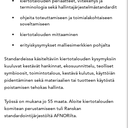
kiertotalouden periaatteet, viitekehys ja
terminologia sekä hallintajärjestelmästandardit
ohjeita toteuttamiseen ja toimialakohtaiseen
soveltamiseen
kiertotalouden mittaaminen
erityiskysymykset malliesimerkkien pohjalta
Standardeissa käsiteltäviin kiertotalouden kysymyksiin
kuuluvat kestävät hankinnat, ekosuunnittelu, teolliset
symbioosit, toimintotalous, kestävä kulutus, käyttöiän
pidentäminen sekä materiaalien tai tuotteen käytöstä
poistamisen tehokas hallinta.
Työssä on mukana jo 55 maata. Aloite kiertotalouden
komitean perustamiseen tuli Ranskan
standardointijärjestöltä AFNORilta.