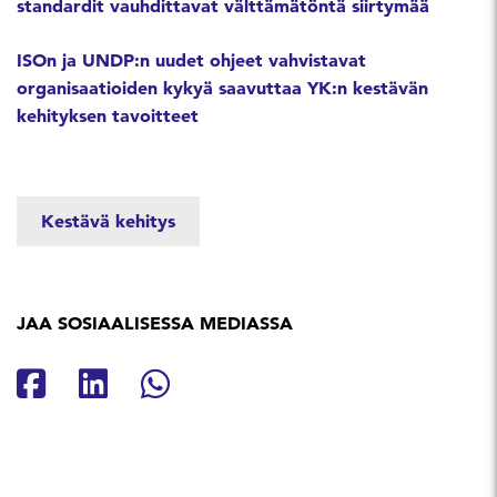
standardit vauhdittavat välttämätöntä siirtymää
ISOn ja UNDP:n uudet ohjeet vahvistavat
organisaatioiden kykyä saavuttaa YK:n kestävän
kehityksen tavoitteet
Kestävä kehitys
JAA SOSIAALISESSA MEDIASSA
Jaa Facebookissa
Jaa Linkedinissä
Jaa Whatsappissa