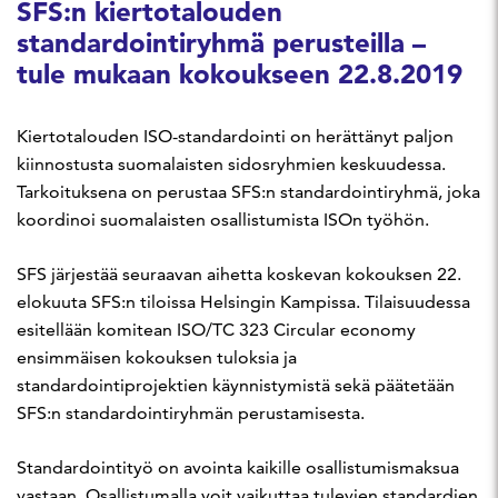
SFS:n kiertotalouden
standardointiryhmä perusteilla –
tule mukaan kokoukseen 22.8.2019
Kiertotalouden ISO-standardointi on herättänyt paljon
kiinnostusta suomalaisten sidosryhmien keskuudessa.
Tarkoituksena on perustaa SFS:n standardointiryhmä, joka
koordinoi suomalaisten osallistumista ISOn työhön.
SFS järjestää seuraavan aihetta koskevan kokouksen 22.
elokuuta SFS:n tiloissa Helsingin Kampissa. Tilaisuudessa
esitellään komitean ISO/TC 323 Circular economy
ensimmäisen kokouksen tuloksia ja
standardointiprojektien käynnistymistä sekä päätetään
SFS:n standardointiryhmän perustamisesta.
Standardointityö on avointa kaikille osallistumismaksua
vastaan. Osallistumalla voit vaikuttaa tulevien standardien