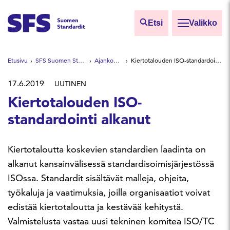
Siirry sisältöön
Etsi
Valikko
Etsi sivuilta
Etusivu
SFS Suomen Standardit
Ajankohtaista
Kiertotalouden ISO-standardointi alkanut
Hae hakutermillä
17.6.2019
UUTINEN
Kiertotalouden ISO-
standardointi alkanut
Kiertotaloutta koskevien standardien laadinta on
alkanut kansainvälisessä standardisoimisjärjestössä
ISOssa. Standardit sisältävät malleja, ohjeita,
työkaluja ja vaatimuksia, joilla organisaatiot voivat
edistää kiertotaloutta ja kestävää kehitystä.
Valmistelusta vastaa uusi tekninen komitea ISO/TC