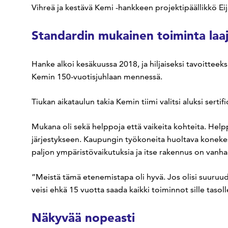
Vihreä ja kestävä Kemi -hankkeen projektipäällikkö Ei
Standardin mukainen toiminta laaj
Hanke alkoi kesäkuussa 2018, ja hiljaiseksi tavoitteeks
Kemin 150-vuotisjuhlaan mennessä.
Tiukan aikataulun takia Kemin tiimi valitsi aluksi serti
Mukana oli sekä helppoja että vaikeita kohteita. Helpp
järjestykseen. Kaupungin työkoneita huoltava konekesk
paljon ympäristövaikutuksia ja itse rakennus on vanh
”Meistä tämä etenemistapa oli hyvä. Jos olisi suuruud
veisi ehkä 15 vuotta saada kaikki toiminnot sille taso
Näkyvää nopeasti