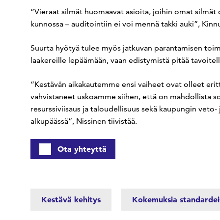
”Vieraat silmät huomaavat asioita, joihin omat silmät o
kunnossa – auditointiin ei voi mennä takki auki”, Kin
Suurta hyötyä tulee myös jatkuvan parantamisen toimin
laakereille lepäämään, vaan edistymistä pitää tavoitella
”Kestävän aikakautemme ensi vaiheet ovat olleet eri
vahvistaneet uskoamme siihen, että on mahdollista sov
resurssiviisaus ja taloudellisuus sekä kaupungin veto-
alkupäässä”, Nissinen tiivistää.
Ota yhteyttä
Kestävä kehitys
Kokemuksia standardei