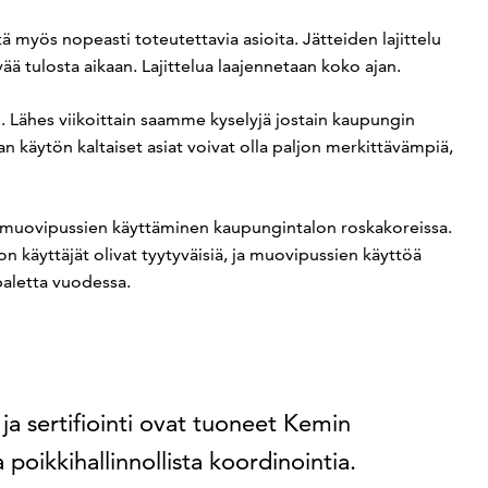
ä myös nopeasti toteutettavia asioita. Jätteiden lajittelu
yvää tulosta aikaan. Lajittelua laajennetaan koko ajan.
. Lähes viikoittain saamme kyselyjä jostain kaupungin
ian käytön kaltaiset asiat voivat olla paljon merkittävämpiä,
n muovipussien käyttäminen kaupungintalon roskakoreissa.
n käyttäjät olivat tyytyväisiä, ja muovipussien käyttöä
paletta vuodessa.
a sertifiointi ovat tuoneet Kemin
a poikkihallinnollista koordinointia.