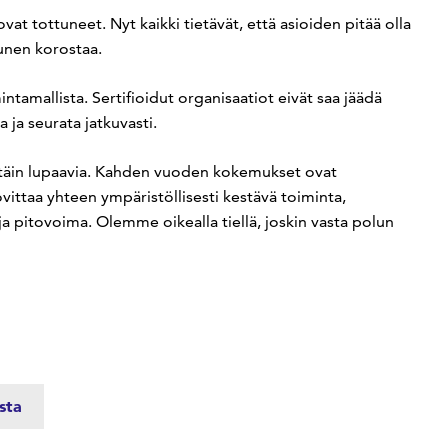
vat tottuneet. Nyt kaikki tietävät, että asioiden pitää olla
nunen korostaa.
tamallista. Sertifioidut organisaatiot eivät saa jäädä
 ja seurata jatkuvasti.
ttäin lupaavia. Kahden vuoden kokemukset ovat
ittaa yhteen ympäristöllisesti kestävä toiminta,
 ja pitovoima. Olemme oikealla tiellä, joskin vasta polun
sta