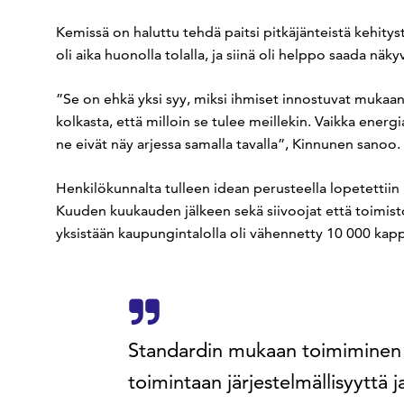
Kemissä on haluttu tehdä paitsi pitkäjänteistä kehityst
oli aika huonolla tolalla, ja siinä oli helppo saada näk
”Se on ehkä yksi syy, miksi ihmiset innostuvat mukaan
kolkasta, että milloin se tulee meillekin. Vaikka energ
ne eivät näy arjessa samalla tavalla”, Kinnunen sanoo.
Henkilökunnalta tulleen idean perusteella lopetettii
Kuuden kuukauden jälkeen sekä siivoojat että toimisto
yksistään kaupungintalolla oli vähennetty 10 000 kap
Standardin mukaan toimiminen j
toimintaan järjestelmällisyyttä j