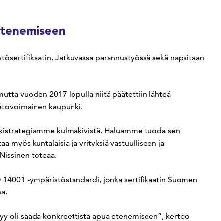
 etenemiseen
ösertifikaatin. Jatkuvassa parannustyössä sekä napsitaan
mutta vuoden 2017 lopulla niitä päätettiin lähteä
vetovoimainen kaupunki.
unkistrategiamme kulmakivistä. Haluamme tuoda sen
a myös kuntalaisia ja yrityksiä vastuulliseen ja
 Nissinen toteaa.
O 14001 -ympäristöstandardi, jonka sertifikaatin Suomen
a.
 syy oli saada konkreettista apua etenemiseen”, kertoo