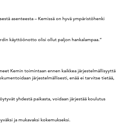
eisestä asenteesta – Kemissä on hyvä ympäristöhenki
ardin käyttöönotto olisi ollut paljon hankalampaa.”
oneet Kemin toimintaan ennen kaikkea järjestelmällisyyttä
okumentoidaan järjestelmällisesti, enää ei tarvitse tietää,
öytyvät yhdestä paikasta, voidaan järjestää koulutus
 hyväksi ja mukavaksi kokemukseksi.