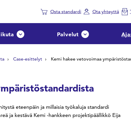
Osta standardi
Ota yhteyttä
aikuta
Palvelut
Aja
Avaa tai sulje pudotusvalikko
Avaa tai sulje pudotusvalik
ta
Case-esittelyt
Kemi hakee vetovoimaa ympäristösta
mpäristöstandardista
ystä eteenpäin ja millaisia työkaluja standardi
reä ja kestävä Kemi -hankkeen projektipäällikkö Eija