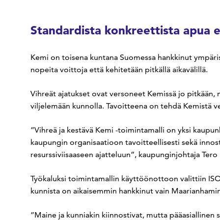
Standardista konkreettista apua
Kemi on toisena kuntana Suomessa hankkinut ympärist
nopeita voittoja että kehitetään pitkällä aikavälillä.
Vihreät ajatukset ovat versoneet Kemissä jo pitkään, 
viljelemään kunnolla. Tavoitteena on tehdä Kemistä 
”Vihreä ja kestävä Kemi -toimintamalli on yksi kaup
kaupungin organisaatioon tavoitteellisesti sekä innosta
resurssiviisaaseen ajatteluun”, kaupunginjohtaja Tero
Työkaluksi toimintamallin käyttöönottoon valittiin IS
kunnista on aikaisemmin hankkinut vain Maarianhamin
”Maine ja kunniakin kiinnostivat, mutta pääasiallinen