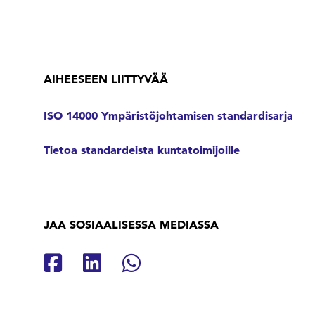
AIHEESEEN LIITTYVÄÄ
ISO 14000 Ympäristöjohtamisen standardisarja
Tietoa standardeista kuntatoimijoille
JAA SOSIAALISESSA MEDIASSA
Jaa Facebookissa
Jaa Linkedinissä
Jaa Whatsappissa