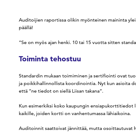
Auditoijien raportissa olikin myönteinen maininta yl
päällä!
”Se on myös ajan henki. 10 tai 15 vuotta sitten stand
Toiminta tehostuu
Standardin mukaan toimiminen ja sertifiointi ovat tu
ja poikkihallinnollista koordinointia. Nyt kun asioita d
että ”ne tiedot on siellä Liisan takana”.
Kun esimerkiksi koko kaupungin ensiapukorttitiedot l
kaikille, joiden kortti on vanhentumassa lähiaikoina.
Auditoinnit saattoivat jännittää, mutta osoittautuvat