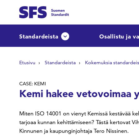
Siirry sisältöön
Etsi sivuilta
Standardeista
Osallistu ja v
Avaa tai sulje pudotusvalikko
Hae hakutermillä
Etusivu
Standardeista
Kokemuksia standardeis
CASE: KEMI
Kemi hakee vetovoimaa y
Miten ISO 14001 on vienyt Kemissä kestävää kehit
tarjoaa kunnan kehittämiseen? Tästä kertovat Vih
Kinnunen ja kaupunginjohtaja Tero Nissinen.