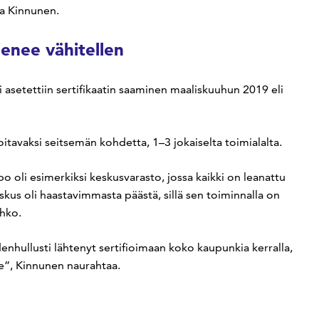
ja Kinnunen.
enee vähitellen
i asetettiin sertifikaatin saaminen maaliskuuhun 2019 eli
fioitavaksi seitsemän kohdetta, 1–3 jokaiselta toimialalta.
o oli esimerkiksi keskusvarasto, jossa kaikki on leanattu
us oli haastavimmasta päästä, sillä sen toiminnalla on
ahko.
enhullusti lähtenyt sertifioimaan koko kaupunkia kerralla,
lle”, Kinnunen naurahtaa.