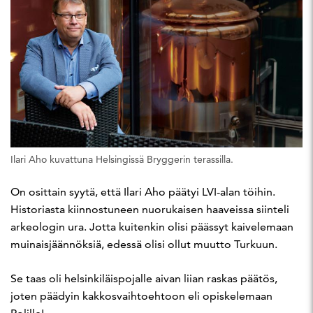
Ilari Aho kuvattuna Helsingissä Bryggerin terassilla.
On osittain syytä, että Ilari Aho päätyi LVI-alan töihin.
Historiasta kiinnostuneen nuorukaisen haaveissa siinteli
arkeologin ura. Jotta kuitenkin olisi päässyt kaivelemaan
muinaisjäännöksiä, edessä olisi ollut muutto Turkuun.
Se taas oli helsinkiläispojalle aivan liian raskas päätös,
joten päädyin kakkosvaihtoehtoon eli opiskelemaan