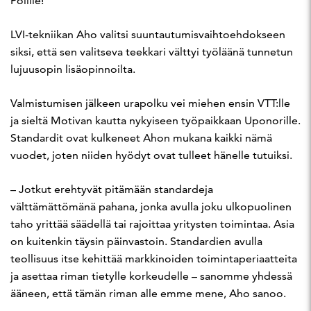
Polille!
LVI-tekniikan Aho valitsi suuntautumisvaihtoehdokseen
siksi, että sen valitseva teekkari välttyi työläänä tunnetun
lujuusopin lisäopinnoilta.
Valmistumisen jälkeen urapolku vei miehen ensin VTT:lle
ja sieltä Motivan kautta nykyiseen työpaikkaan Uponorille.
Standardit ovat kulkeneet Ahon mukana kaikki nämä
vuodet, joten niiden hyödyt ovat tulleet hänelle tutuiksi.
– Jotkut erehtyvät pitämään standardeja
välttämättömänä pahana, jonka avulla joku ulkopuolinen
taho yrittää säädellä tai rajoittaa yritysten toimintaa. Asia
on kuitenkin täysin päinvastoin. Standardien avulla
teollisuus itse kehittää markkinoiden toimintaperiaatteita
ja asettaa riman tietylle korkeudelle – sanomme yhdessä
ääneen, että tämän riman alle emme mene, Aho sanoo.