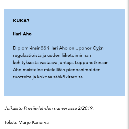
KUKA?
Ilari Aho
Diplomi-insinööri Ilari Aho on Uponor Oyj:n
regulaatioista ja uuden liiketoiminnan
kehityksestä vastaava johtaja. Luppohetkinään
Aho maistelee mielellään pienpanimoiden
tuotteita ja kokoaa sähkökitaroita.
Julkaistu Presiis-lehden numerossa 2/2019.
Teksti: Marjo Kanerva