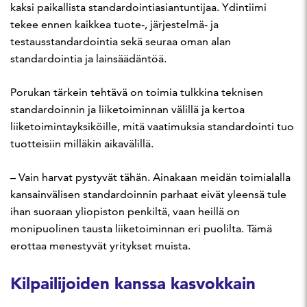
kaksi paikallista standardointiasiantuntijaa. Ydintiimi
tekee ennen kaikkea tuote-, järjestelmä- ja
testausstandardointia sekä seuraa oman alan
standardointia ja lainsäädäntöä.
Porukan tärkein tehtävä on toimia tulkkina teknisen
standardoinnin ja liiketoiminnan välillä ja kertoa
liiketoimintayksiköille, mitä vaatimuksia standardointi tuo
tuotteisiin milläkin aikavälillä.
– Vain harvat pystyvät tähän. Ainakaan meidän toimialalla
kansainvälisen standardoinnin parhaat eivät yleensä tule
ihan suoraan yliopiston penkiltä, vaan heillä on
monipuolinen tausta liiketoiminnan eri puolilta. Tämä
erottaa menestyvät yritykset muista.
Kilpailijoiden kanssa kasvokkain