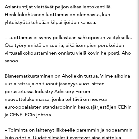
Asiantuntijat viettävät paljon aikaa lentokentillä.
Henkilökohtainen luottamus on olennaista, kun
yhteistyötä tehdään kilpailijoiden kanssa.
– Luottamus ei synny pelkästään sähköpostin välityksellä.
Osa työryhmistä on suuria, eikä isompien porukoiden
virtuaalikokoustaminen onnistu vielä kovin helposti, Aho
sanoo.
Bisnesmatkustaminen on Ahollekin tuttua. Viime aikoina
uusia reissuja on tuonut jäsenyys vuosi sitten
perustetussa Industry Advisory Forum -
neuvottelukunnassa, jonka tehtävä on neuvoa
eurooppalaisten standardoinnin keskusjärjestöjen CENin
ja CENELECin johtoa.
– Toiminta on lähtenyt liikkeelle paremmin ja nopeammin
kuin odotin. Uudet silmälasit avartavat aina ajattelua.