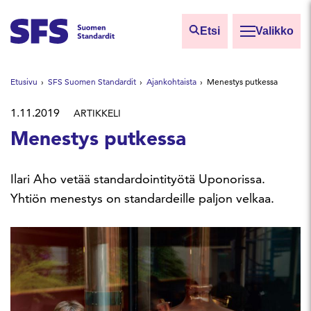
Siirry sisältöön
Etsi
Valikko
Etsi sivuilta
Etusivu
SFS Suomen Standardit
Ajankohtaista
Menestys putkessa
Hae hakutermillä
1.11.2019
ARTIKKELI
Menestys putkessa
Ilari Aho vetää standardointityötä Uponorissa.
Yhtiön menestys on standardeille paljon velkaa.