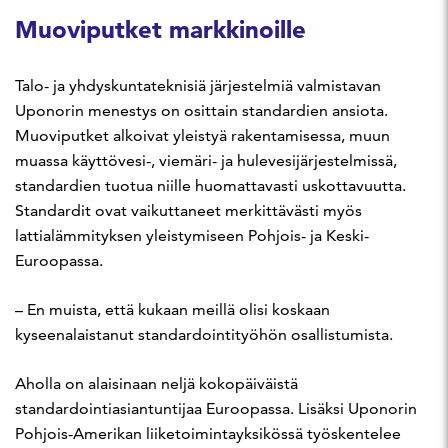
Muoviputket markkinoille
Talo- ja yhdyskuntateknisiä järjestelmiä valmistavan
Uponorin menestys on osittain standardien ansiota.
Muoviputket alkoivat yleistyä rakentamisessa, muun
muassa käyttövesi-, viemäri- ja hulevesijärjestelmissä,
standardien tuotua niille huomattavasti uskottavuutta.
Standardit ovat vaikuttaneet merkittävästi myös
lattialämmityksen yleistymiseen Pohjois- ja Keski-
Euroopassa.
– En muista, että kukaan meillä olisi koskaan
kyseenalaistanut standardointityöhön osallistumista.
Aholla on alaisinaan neljä kokopäiväistä
standardointiasiantuntijaa Euroopassa. Lisäksi Uponorin
Pohjois-Amerikan liiketoimintayksikössä työskentelee