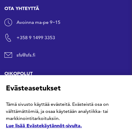
OTA YHTEYTTÄ
Avoinna ma-pe 9−15
+358 9 1499 3353
sfs@sfs.fi
OIKOPOLUT
Evästeasetukset
Hanki standardi
Tämä sivusto käyttää evästeitä. Evästeistä osa on
Kommentoi tekeillä olevia standardeja
välttämättömiä, ja osaa käytetään analytiikka- tai
markkinointitarkoituksiin.
Anna meille palautetta
Lue lisää Evästekäytännöt-sivulta.