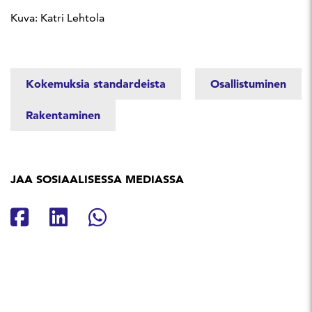
Kuva: Katri Lehtola
Kokemuksia standardeista
Osallistuminen
Rakentaminen
JAA SOSIAALISESSA MEDIASSA
Jaa Facebookissa
Jaa Linkedinissä
Jaa Whatsappissa