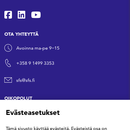
SFS Facebookissa
SFS Linkedinissä
SFS Youtubessa
OTA YHTEYTTÄ
Avoinna ma-pe 9−15
+358 9 1499 3353
sfs@sfs.fi
OIKOPOLUT
Evästeasetukset
Hanki standardi
Tämä sivusto käyttää evästeitä. Evästeistä osa on
Kommentoi tekeillä olevia standardeja