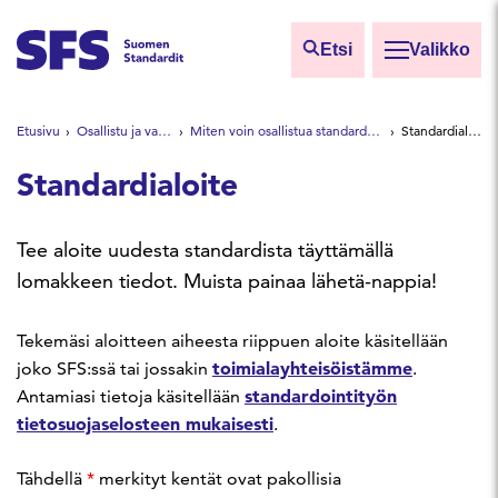
Siirry sisältöön
Etsi
Valikko
Etsi sivuilta
Etusivu
Osallistu ja vaikuta
Miten voin osallistua standardointiin?
Standardialoite
Hae hakutermillä
Standardialoite
Tee aloite uudesta standardista täyttämällä
lomakkeen tiedot. Muista painaa lähetä-nappia!
Tekemäsi aloitteen aiheesta riippuen aloite käsitellään
toimialayhteisöistämme
joko SFS:ssä tai jossakin
.
standardointityön
Antamiasi tietoja käsitellään
tietosuojaselosteen mukaisesti
.
Tähdellä
*
merkityt kentät ovat pakollisia