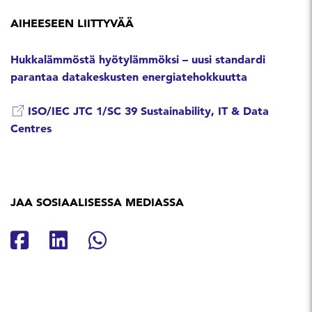
AIHEESEEN LIITTYVÄÄ
Hukkalämmöstä hyötylämmöksi – uusi standardi
parantaa datakeskusten energiatehokkuutta
ISO/IEC JTC 1/SC 39 Sustainability, IT & Data
Centres
JAA SOSIAALISESSA MEDIASSA
Jaa Facebookissa
Jaa Linkedinissä
Jaa Whatsappissa