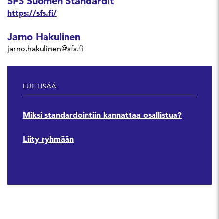
SFS Suomen Standardit
https://sfs.fi/
Jarno Hakulinen
jarno.hakulinen@sfs.fi
LUE LISÄÄ
Miksi standardointiin kannattaa osallistua?
Liity ryhmään