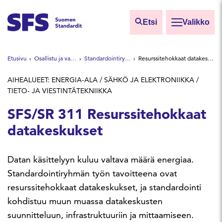
Siirry sisältöön
Etsi
Valikko
Etsi sivuilta
Etusivu
Osallistu ja vaikuta
Standardointiryhmät
Resurssitehokkaat datakeskukset
Hae hakutermillä
AIHEALUEET: ENERGIA-ALA / SÄHKÖ JA ELEKTRONIIKKA /
TIETO- JA VIESTINTÄTEKNIIKKA
SFS/SR 311 Resurssitehokkaat
datakeskukset
Datan käsittelyyn kuluu valtava määrä energiaa.
Standardointiryhmän työn tavoitteena ovat
resurssitehokkaat datakeskukset, ja standardointi
kohdistuu muun muassa datakeskusten
suunnitteluun, infrastruktuuriin ja mittaamiseen.