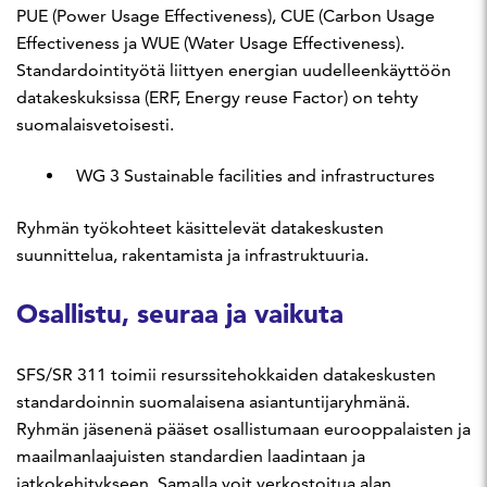
PUE (Power Usage Effectiveness), CUE (Carbon Usage
Effectiveness ja WUE (Water Usage Effectiveness).
Standardointityötä liittyen energian uudelleenkäyttöön
datakeskuksissa (ERF, Energy reuse Factor) on tehty
suomalaisvetoisesti.
WG 3 Sustainable facilities and infrastructures
Ryhmän työkohteet käsittelevät datakeskusten
suunnittelua, rakentamista ja infrastruktuuria.
Osallistu, seuraa ja vaikuta
SFS/SR 311 toimii resurssitehokkaiden datakeskusten
standardoinnin suomalaisena asiantuntijaryhmänä.
Ryhmän jäsenenä pääset osallistumaan eurooppalaisten ja
maailmanlaajuisten standardien laadintaan ja
jatkokehitykseen. Samalla voit verkostoitua alan