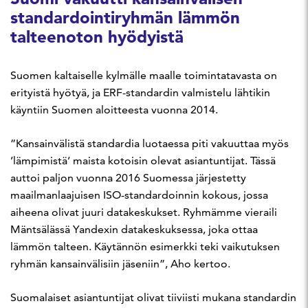
standardointiryhmän lämmön
talteenoton hyödyistä
Suomen kaltaiselle kylmälle maalle toimintatavasta on
erityistä hyötyä, ja ERF-standardin valmistelu lähtikin
käyntiin Suomen aloitteesta vuonna 2014.
”Kansainvälistä standardia luotaessa piti vakuuttaa myös
’lämpimistä’ maista kotoisin olevat asiantuntijat. Tässä
auttoi paljon vuonna 2016 Suomessa järjestetty
maailmanlaajuisen ISO-standardoinnin kokous, jossa
aiheena olivat juuri datakeskukset. Ryhmämme vieraili
Mäntsälässä Yandexin datakeskuksessa, joka ottaa
lämmön talteen. Käytännön esimerkki teki vaikutuksen
ryhmän kansainvälisiin jäseniin”, Aho kertoo.
Suomalaiset asiantuntijat olivat tiiviisti mukana standardin