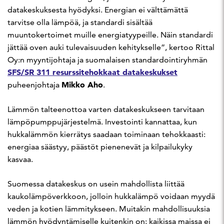
datakeskuksesta hyödyksi. Energian ei välttämättä
tarvitse olla lämpöä, ja standardi sisältää
muuntokertoimet muille energiatyypeille. Näin standardi
jättää oven auki tulevaisuuden kehitykselle”, kertoo Rittal
Oy:n myyntijohtaja ja suomalaisen standardointiryhmän
SFS/SR 311 resurssitehokkaat datakeskukset
Mikko Aho
puheenjohtaja
.
Lämmön talteenottoa varten datakeskukseen tarvitaan
lämpöpumppujärjestelmä. Investointi kannattaa, kun
hukkalämmön kierrätys saadaan toiminaan tehokkaasti:
energiaa säästyy, päästöt pienenevät ja kilpailukyky
kasvaa.
Suomessa datakeskus on usein mahdollista liittää
kaukolämpöverkkoon, jolloin hukkalämpö voidaan myydä
veden ja kotien lämmitykseen. Muitakin mahdollisuuksia
lämmön hyödyntämiselle kuitenkin on; kaikissa maissa ei