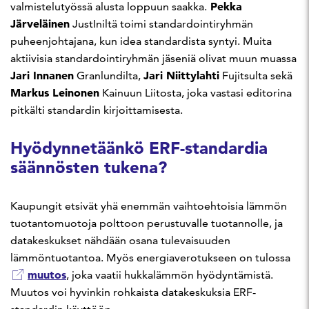
Pekka
valmistelutyössä alusta loppuun saakka.
Järveläinen
JustIniltä toimi standardointiryhmän
puheenjohtajana, kun idea standardista syntyi. Muita
aktiivisia standardointiryhmän jäseniä olivat muun muassa
Jari Innanen
Jari Niittylahti
Granlundilta,
Fujitsulta sekä
Markus Leinonen
Kainuun Liitosta, joka vastasi editorina
pitkälti standardin kirjoittamisesta.
Hyödynnetäänkö ERF-standardia
säännösten tukena?
Kaupungit etsivät yhä enemmän vaihtoehtoisia lämmön
tuotantomuotoja polttoon perustuvalle tuotannolle, ja
datakeskukset nähdään osana tulevaisuuden
lämmöntuotantoa. Myös energiaverotukseen on tulossa
muutos
, joka vaatii hukkalämmön hyödyntämistä.
Muutos voi hyvinkin rohkaista datakeskuksia ERF-