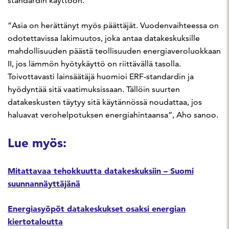
standardin käyttöön.
”Asia on herättänyt myös päättäjät. Vuodenvaihteessa on
odotettavissa lakimuutos, joka antaa datakeskuksille
mahdollisuuden päästä teollisuuden energiaveroluokkaan
II, jos lämmön hyötykäyttö on riittävällä tasolla.
Toivottavasti lainsäätäjä huomioi ERF-standardin ja
hyödyntää sitä vaatimuksissaan. Tällöin suurten
datakeskusten täytyy sitä käytännössä noudattaa, jos
haluavat verohelpotuksen energiahintaansa”, Aho sanoo.
Lue myös:
Mitattavaa tehokkuutta datakeskuksiin – Suomi
suunnannäyttäjänä
Energiasyöpöt datakeskukset osaksi energian
kiertotaloutta