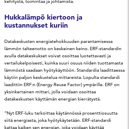
kehitystä, toimintaa ja johtamista.
Hukkalämpö kiertoon ja
kustannukset kuriin
Datakeskusten energiatehokkuuden parantamisessa
lämmön talteenotto on keskeinen keino. ERF-standardin
avulla datakeskukset voivat osoittaa luotettavasti ja
vertailukelpoisesti, kuinka suuri osuus niiden tuottamasta
lämmöstä saadaan hyötykäyttöön. Standardia laadittaessa
käytiin paljon keskustelua mittareista. Lopulta standardi
laadittiin ERF:n (Energy Reuse Factor) ympärille. ERF on
yksinkertainen mittari, jolla voidaan osoittaa
datakeskusten käyttämän energian kierrätystä.
”Nyt ERF-luku tarkoittaa käytännössä prosenttiosuutta
siitä energiasta, joka hyötykäytetään. ERF-standardi
kattaa kaiken sen energian, joka voidaan käyttää