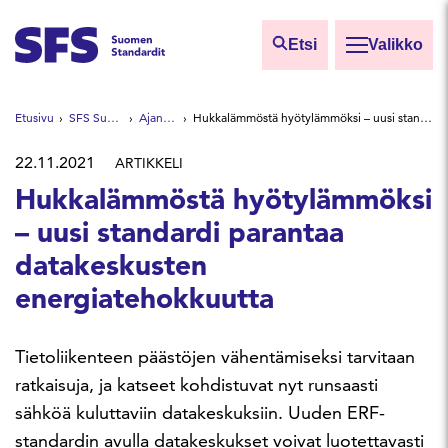
Siirry sisältöön
Etsi
Valikko
Etsi sivuilta
Etusivu
SFS Suomen Standardit
Ajankohtaista
Hukkalämmöstä hyötylämmöksi – uusi standardi parantaa datakeskusten energiatehokkuutta
Hae hakutermillä
22.11.2021
ARTIKKELI
Hukkalämmöstä hyötylämmöksi
– uusi standardi parantaa
datakeskusten
energiatehokkuutta
Tietoliikenteen päästöjen vähentämiseksi tarvitaan
ratkaisuja, ja katseet kohdistuvat nyt runsaasti
sähköä kuluttaviin datakeskuksiin. Uuden ERF-
standardin avulla datakeskukset voivat luotettavasti