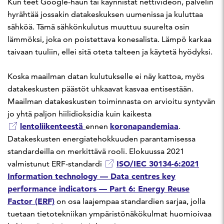
Kun teet Google-haun tai käynnistät nettivideon, palvelin
hyrähtää jossakin datakeskuksen uumenissa ja kuluttaa
sähköä. Tämä sähkönkulutus muuttuu suurelta osin
lämmöksi, joka on poistettava konesalista. Lämpö karkaa
taivaan tuuliin, ellei sitä oteta talteen ja käytetä hyödyksi.
Koska maailman datan kulutukselle ei näy kattoa, myös
datakeskusten päästöt uhkaavat kasvaa entisestään.
Maailman datakeskusten toiminnasta on arvioitu syntyvän
jo yhtä paljon hiilidioksidia kuin kaikesta
lentoliikenteestä
koronapandemiaa
ennen
.
Datakeskusten energiatehokkuuden parantamisessa
standardeilla on merkittävä rooli. Elokuussa 2021
ISO/IEC 30134-6:2021
valmistunut ERF-standardi
Information technology — Data centres key
performance indicators — Part 6: Energy Reuse
Factor (ERF)
on osa laajempaa standardien sarjaa, jolla
tuetaan tietotekniikan ympäristönäkökulmat huomioivaa