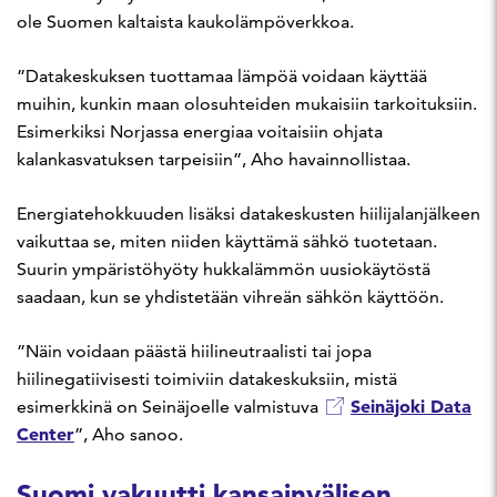
ole Suomen kaltaista kaukolämpöverkkoa.
”Datakeskuksen tuottamaa lämpöä voidaan käyttää
muihin, kunkin maan olosuhteiden mukaisiin tarkoituksiin.
Esimerkiksi Norjassa energiaa voitaisiin ohjata
kalankasvatuksen tarpeisiin”, Aho havainnollistaa.
Energiatehokkuuden lisäksi datakeskusten hiilijalanjälkeen
vaikuttaa se, miten niiden käyttämä sähkö tuotetaan.
Suurin ympäristöhyöty hukkalämmön uusiokäytöstä
saadaan, kun se yhdistetään vihreän sähkön käyttöön.
”Näin voidaan päästä hiilineutraalisti tai jopa
hiilinegatiivisesti toimiviin datakeskuksiin, mistä
Seinäjoki Data
esimerkkinä on Seinäjoelle valmistuva
Center
”, Aho sanoo.
Suomi vakuutti kansainvälisen