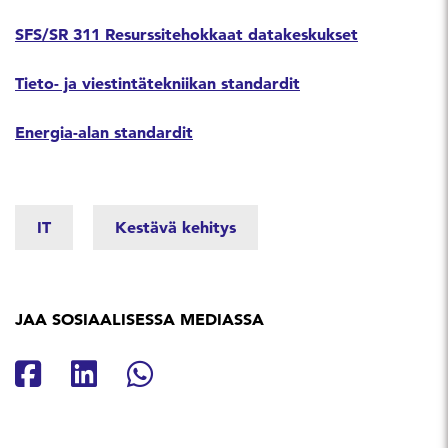
SFS/SR 311 Resurssitehokkaat datakeskukset
Tieto- ja viestintätekniikan standardit
Energia-alan standardit
IT
Kestävä kehitys
JAA SOSIAALISESSA MEDIASSA
Jaa Facebookissa
Jaa Linkedinissä
Jaa Whatsappissa