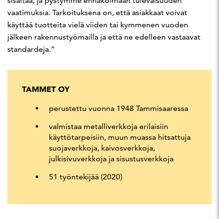
sisältää, ja pystymme ennakoimaan tulevaisuuden
vaatimuksia. Tarkoituksena on, että asiakkaat voivat
käyttää tuotteita vielä viiden tai kymmenen vuoden
jälkeen rakennustyömailla ja että ne edelleen vastaavat
standardeja.”
TAMMET OY
perustettu vuonna 1948 Tammisaaressa
valmistaa metalliverkkoja erilaisiin
käyttötarpeisiin, muun muassa hitsattuja
suojaverkkoja, kaivosverkkoja,
julkisivuverkkoja ja sisustusverkkoja
51 työntekijää (2020)