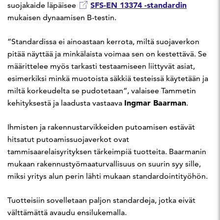
SFS-EN 13374 -standardin
suojakaide läpäisee
mukaisen dynaamisen B-testin.
”Standardissa ei ainoastaan kerrota, miltä suojaverkon
pitää näyttää ja minkälaista voimaa sen on kestettävä. Se
määrittelee myös tarkasti testaamiseen liittyvät asiat,
esimerkiksi minkä muotoista säkkiä testeissä käytetään ja
miltä korkeudelta se pudotetaan”, valaisee Tammetin
Ingmar Baarman
kehityksestä ja laadusta vastaava
.
Ihmisten ja rakennustarvikkeiden putoamisen estävät
hitsatut putoamissuojaverkot ovat
tammisaarelaisyrityksen tärkeimpiä tuotteita. Baarmanin
mukaan rakennustyömaaturvallisuus on suurin syy sille,
miksi yritys alun perin lähti mukaan standardointityöhön.
Tuotteisiin sovelletaan paljon standardeja, jotka eivät
välttämättä avaudu ensilukemalla.