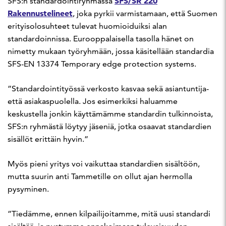
SFS/SR 220
SFS:n standardointiryhmässä
Rakennustelineet
, joka pyrkii varmistamaan, että Suomen
erityisolosuhteet tulevat huomioiduiksi alan
standardoinnissa. Eurooppalaisella tasolla hänet on
nimetty mukaan työryhmään, jossa käsitellään standardia
SFS-EN 13374 Temporary edge protection systems.
”Standardointityössä verkosto kasvaa sekä asiantuntija-
että asiakaspuolella. Jos esimerkiksi haluamme
keskustella jonkin käyttämämme standardin tulkinnoista,
SFS:n ryhmästä löytyy jäseniä, jotka osaavat standardien
sisällöt erittäin hyvin.”
Myös pieni yritys voi vaikuttaa standardien sisältöön,
mutta suurin anti Tammetille on ollut ajan hermolla
pysyminen.
”Tiedämme, ennen kilpailijoitamme, mitä uusi standardi