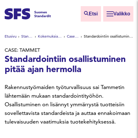
Siirry sisältöön
Etsi
Valikko
Etsi sivuilta
Etusivu
Standardeista
Kokemuksia standardeista
Case-esittelyt
Standardointiin osallistuminen pitää ajan hermolla
Hae hakutermillä
CASE: TAMMET
Standardointiin osallistuminen
pitää ajan hermolla
Rakennustyömaiden työturvallisuus sai Tammetin
lähtemään mukaan standardointityöhön.
Osallistuminen on lisännyt ymmärrystä tuotteisiin
sovellettavista standardeista ja auttaa ennakoimaan
tulevaisuuden vaatimuksia tuotekehityksessä.