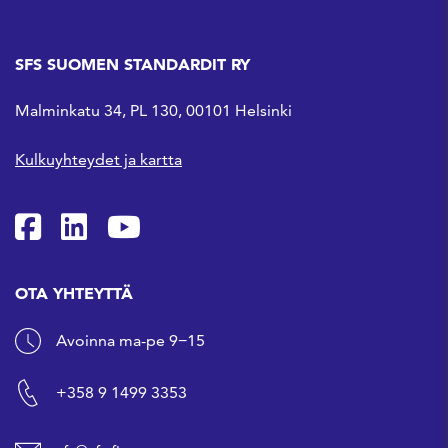
SFS SUOMEN STANDARDIT RY
Malminkatu 34, PL 130, 00101 Helsinki
Kulkuyhteydet ja kartta
SFS Facebookissa
SFS Linkedinissä
SFS Youtubessa
OTA YHTEYTTÄ
Avoinna ma-pe 9−15
+358 9 1499 3353