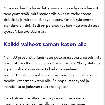
”Standardointiryhmiin liittyminen on yksi hyväksi havaittu
tapa ymmärtää, mitä standardit oikeasti tarkoittavat,
sisältävät ja miten niitä sovelletaan. Ymmärryksemme
standardien sisällöstä on parantunut huomattavasti tässä
työssä”, kertoo Baarman.
Kaikki vaiheet saman katon alla
Noin 80 prosenttia Tammetin putoamissuojajärjestelmistä
toimitetaan ulkomaille, jopa Kanadaan asti. Yksi yrityksen
kilpailuvalteista on se, että kaikki työvaiheet
suunnittelusta testaukseen ja tuotteiden valmistukseen
tapahtuvat saman katon alla. Se nopeuttaa työtä ja
mahdollistaa jatkuvan tuotekehityksen.
”Jos haluamme olla kilpailukykyisiä Suomessa ja
maailmalla, meillä pitää olla valmius ja osaaminen