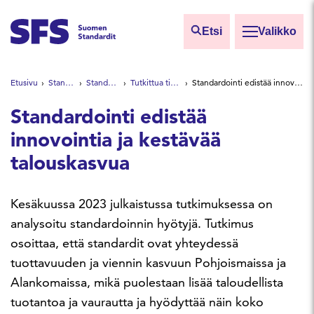
Siirry sisältöön
Etsi
Valikko
Etsi sivuilta
Etusivu
Standardeista
Standardien hyödyt
Tutkittua tietoa standardeista
Standardointi edistää innovointia ja kestävää talouskasvua
Hae hakutermillä
Standardointi edistää
innovointia ja kestävää
talouskasvua
Kesäkuussa 2023 julkaistussa tutkimuksessa on
analysoitu standardoinnin hyötyjä. Tutkimus
osoittaa, että standardit ovat yhteydessä
tuottavuuden ja viennin kasvuun Pohjoismaissa ja
Alankomaissa, mikä puolestaan lisää taloudellista
tuotantoa ja vaurautta ja hyödyttää näin koko