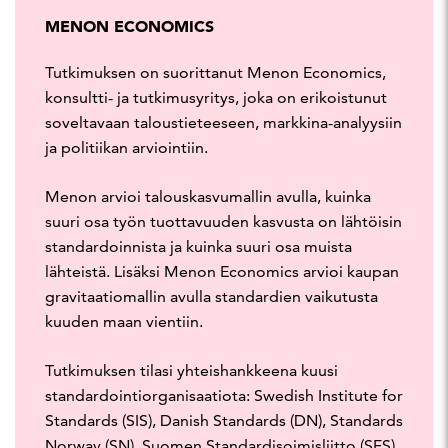
MENON ECONOMICS
Tutkimuksen on suorittanut Menon Economics,
konsultti- ja tutkimusyritys, joka on erikoistunut
soveltavaan taloustieteeseen, markkina-analyysiin
ja politiikan arviointiin.
Menon arvioi talouskasvumallin avulla, kuinka
suuri osa työn tuottavuuden kasvusta on lähtöisin
standardoinnista ja kuinka suuri osa muista
lähteistä. Lisäksi Menon Economics arvioi kaupan
gravitaatiomallin avulla standardien vaikutusta
kuuden maan vientiin.
Tutkimuksen tilasi yhteishankkeena kuusi
standardointiorganisaatiota: Swedish Institute for
Standards (SIS), Danish Standards (DN), Standards
Norway (SN), Suomen Standardisoimisliitto (SFS),