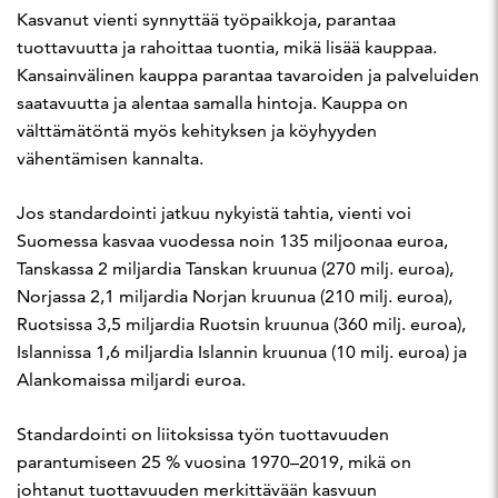
Kasvanut vienti synnyttää työpaikkoja, parantaa
tuottavuutta ja rahoittaa tuontia, mikä lisää kauppaa.
Kansainvälinen kauppa parantaa tavaroiden ja palveluiden
saatavuutta ja alentaa samalla hintoja. Kauppa on
välttämätöntä myös kehityksen ja köyhyyden
vähentämisen kannalta.
Jos standardointi jatkuu nykyistä tahtia, vienti voi
Suomessa kasvaa vuodessa noin 135 miljoonaa euroa,
Tanskassa 2 miljardia Tanskan kruunua (270 milj. euroa),
Norjassa 2,1 miljardia Norjan kruunua (210 milj. euroa),
Ruotsissa 3,5 miljardia Ruotsin kruunua (360 milj. euroa),
Islannissa 1,6 miljardia Islannin kruunua (10 milj. euroa) ja
Alankomaissa miljardi euroa.
Standardointi on liitoksissa työn tuottavuuden
parantumiseen 25 % vuosina 1970–2019, mikä on
johtanut tuottavuuden merkittävään kasvuun