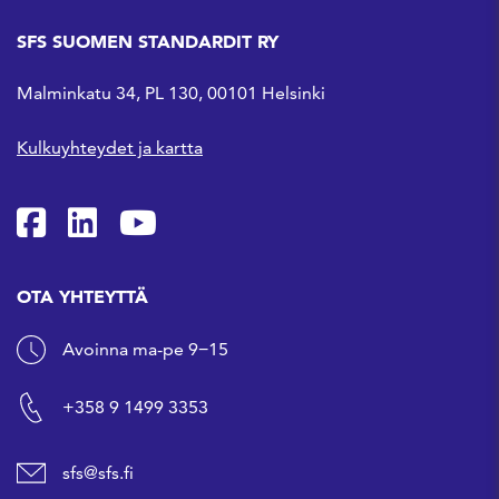
SFS SUOMEN STANDARDIT RY
Malminkatu 34, PL 130, 00101 Helsinki
Kulkuyhteydet ja kartta
SFS Facebookissa
SFS Linkedinissä
SFS Youtubessa
OTA YHTEYTTÄ
Avoinna ma-pe 9−15
+358 9 1499 3353
sfs@sfs.fi