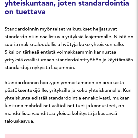
yhteiskuntaan, joten standardointia
on tuettava
Standardoinnin myönteiset vaikutukset heijastuvat
standardointiin osallistuvia yrityksiä laajemmalle. Niistä on
suuria makrotaloudellisia hyötyjä koko yhteiskunnalle.
Siksi on tärkeää entistä voimakkaammin kannustaa
yrityksiä osallistumaan standardointityöhön ja käyttämään
standardeja nykyistä laajemmin.
Standardoinnin hyötyjen ymmärtäminen on arvokasta
päätöksentekijöille, yrityksille ja koko yhteiskunnalle. Kun
yhteiskunta edistää standardointia ennakoivasti, mukaan
luettuna mahdolliset valtiolliset tuet ja kannusteet, on
mahdollista vauhdittaa yleistä kehitystä ja kestävää
talouskasvua.