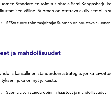
Suomen Standardien toimitusjohtaja Sami Kangasharju koro
aikuttamisen väline. Suomen on otettava aktiivisempi ja s
SFS:n tuore toimitusjohtaja: Suomen on noustava suunnann
eet ja mahdollisuudet
ohdolla kansallinen standardointistrategia, jonka tavoi
tyksen, joka on nyt julkaistu.
Suomalaisen standardoinnin haasteet ja mahdollisuudet