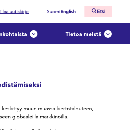
English
Tilaa uutiskirje
Suomi
Etsi
nkohtaista
Tietoa meistä
ko
Avaa tai sulje pudotusvalikko
Avaa tai sulj
edistämiseksi
ke keskittyy muun muassa kiertotalouteen,
seen globaaleilla markkinoilla.