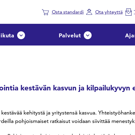
Osta standardi
Ota yhteyttä
aikuta
Palvelut
Aja
Avaa tai sulje pudotusvalikko
Avaa tai sulje pudotusvalik
intia kestävän kasvun ja kilpailukyvyn 
 kestävää kehitystä ja yritystensä kasvua. Yhteistyöhan
rdeilla pohjoismaiset ratkaisut voidaan siivittää menestyk