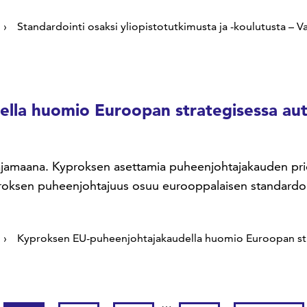
Standardointi osaksi yliopistotutkimusta ja -koulutusta – V
lla huomio Euroopan strategisessa au
jamaana. Kyproksen asettamia puheenjohtajakauden priori
yproksen puheenjohtajuus osuu eurooppalaisen standardoi
Kyproksen EU-puheenjohtajakaudella huomio Euroopan st
…