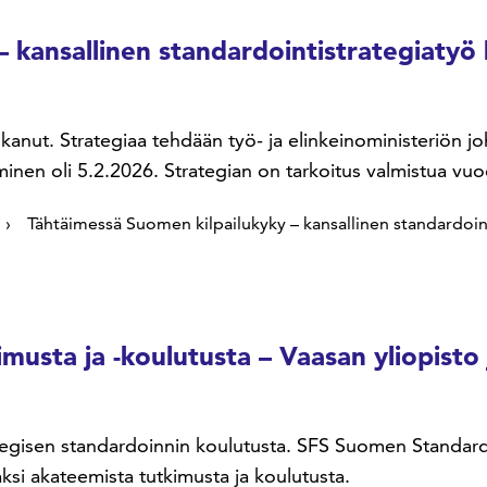
 kansallinen standardointistrategiatyö 
lkanut. Strategiaa tehdään työ- ja elinkeinoministeriön j
nen oli 5.2.2026. Strategian on tarkoitus valmistua vu
Tähtäimessä Suomen kilpailukyky – kansallinen standardoint
imusta ja -koulutusta – Vaasan yliopisto
trategisen standardoinnin koulutusta. SFS Suomen Standard
ksi akateemista tutkimusta ja koulutusta.