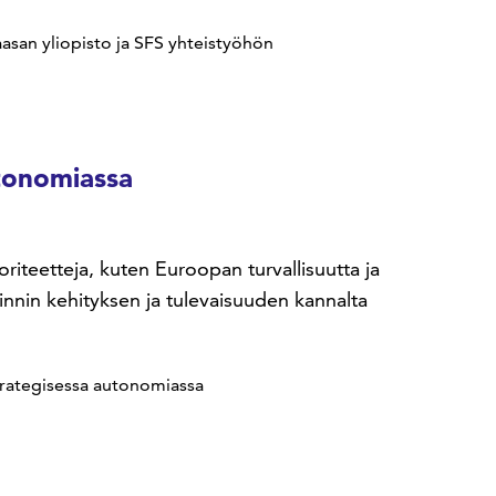
aasan yliopisto ja SFS yhteistyöhön
tonomiassa
teetteja, kuten Euroopan turvallisuutta ja
nnin kehityksen ja tulevaisuuden kannalta
rategisessa autonomiassa