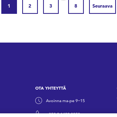
1
2
3
8
Seuraava
OTA YHTEYTTÄ
Avoinna ma-pe 9−15
+358 9 1499 3353