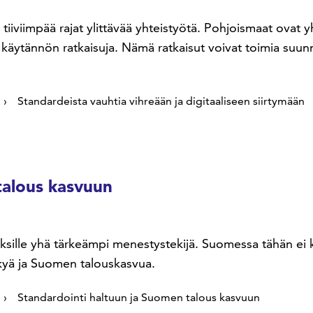
a tiiviimpää rajat ylittävää yhteistyötä. Pohjoismaat ova
a käytännön ratkaisuja. Nämä ratkaisut voivat toimia suu
Standardeista vauhtia vihreään ja digitaaliseen siirtymään
talous kasvuun
yksille yhä tärkeämpi menestystekijä. Suomessa tähän ei
kykyä ja Suomen talouskasvua.
Standardointi haltuun ja Suomen talous kasvuun