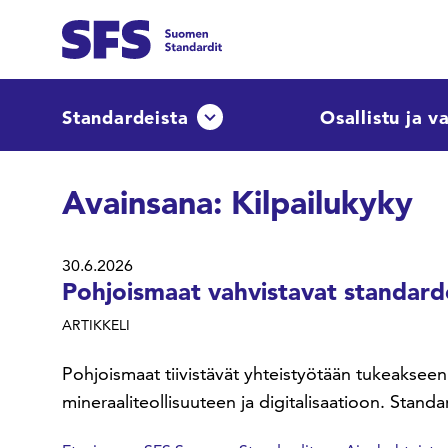
Siirry sisältöön
Etsi sivuilta
Standardeista
Osallistu ja v
Avaa tai sulje pudotusvalikko
Hae hakutermillä
Avainsana:
Kilpailukyky
30.6.2026
Pohjoismaat vahvistavat standardo
ARTIKKELI
Pohjoismaat tiivistävät yhteistyötään tukeakseen
mineraaliteollisuuteen ja digitalisaatioon. Standa