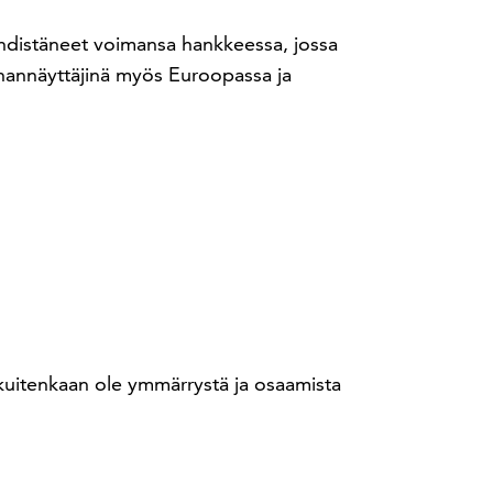
t yhdistäneet voimansa hankkeessa, jossa
nnannäyttäjinä myös Euroopassa ja
 kuitenkaan ole ymmärrystä ja osaamista