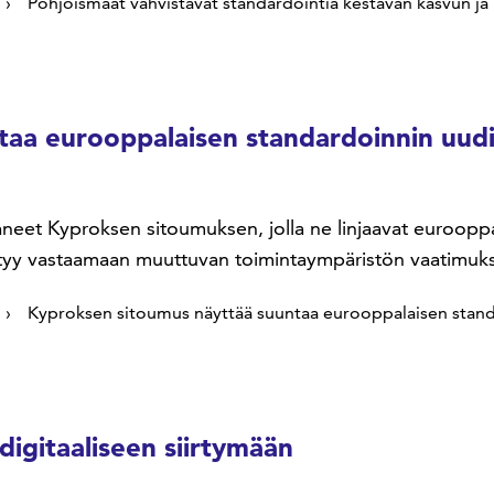
Pohjoismaat vahvistavat standardointia kestävän kasvun ja 
aa eurooppalaisen standardoinnin uudi
aneet Kyproksen sitoumuksen, jolla ne linjaavat euroopp
ystyy vastaamaan muuttuvan toimintaympäristön vaatimuks
Kyproksen sitoumus näyttää suuntaa eurooppalaisen stand
digitaaliseen siirtymään