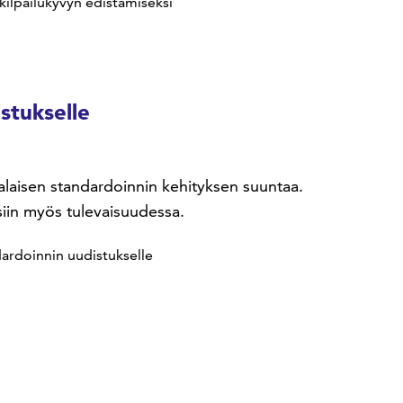
kilpailukyvyn edistämiseksi
stukselle
alaisen standardoinnin kehityksen suuntaa.
iin myös tulevaisuudessa.
ardoinnin uudistukselle