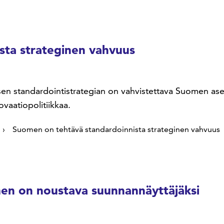
sta strateginen vahvuus
isen standardointistrategian on vahvistettava Suomen ase
novaatiopolitiikkaa.
Suomen on tehtävä standardoinnista strateginen vahvuus
men on noustava suunnannäyttäjäksi