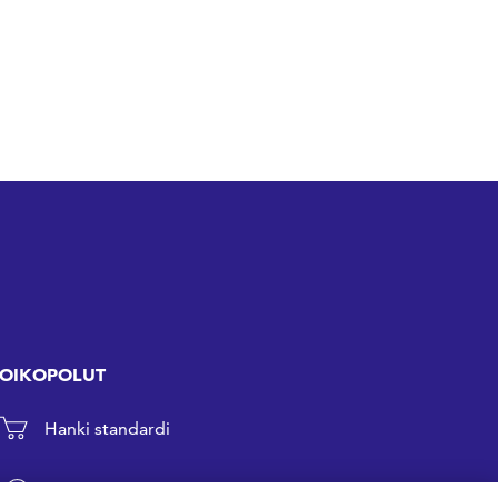
OIKOPOLUT
Hanki standardi
Kommentoi tekeillä olevia standardeja