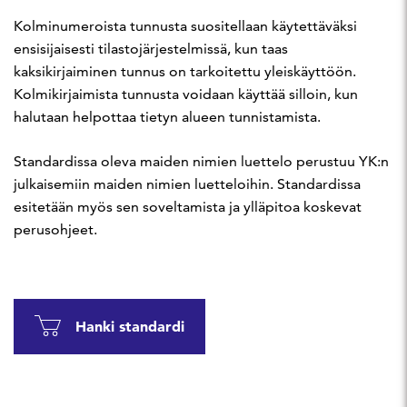
Kolminumeroista tunnusta suositellaan käytettäväksi
ensisijaisesti tilastojärjestelmissä, kun taas
kaksikirjaiminen tunnus on tarkoitettu yleiskäyttöön.
Kolmikirjaimista tunnusta voidaan käyttää silloin, kun
halutaan helpottaa tietyn alueen tunnistamista.
Standardissa oleva maiden nimien luettelo perustuu YK:n
julkaisemiin maiden nimien luetteloihin. Standardissa
esitetään myös sen soveltamista ja ylläpitoa koskevat
perusohjeet.
Hanki standardi