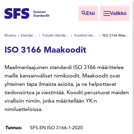
Siirry sisältöön
Etsi
Valikko
Etsi sivuilta
Etusivu
Standardeista
Tutustu standardeihin
Suositut standardit
ISO 3166 Maakoodit
Hae hakutermillä
ISO 3166 Maakoodit
Maailmanlaajuinen standardi ISO 3166 määrittelee
maille kansainväliset nimikoodit. Maakoodit ovat
yhteinen tapa ilmaista asioita, ja ne helpottavat
tiedonsiirtoa ja viestintää. Koodit perustuvat maiden
virallisiin nimiin, jotka määritellään YK:n
nimiluetteloissa.
Tunnus:
SFS-EN ISO 3166-1:2020