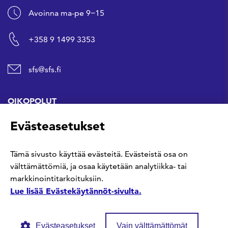
Avoinna ma-pe 9−15
+358 9 1499 3353
sfs@sfs.fi
OIKOPOLUT
Evästeasetukset
Hanki standardi
Tämä sivusto käyttää evästeitä. Evästeistä osa on
Kommentoi tekeillä olevia standardeja
välttämättömiä, ja osaa käytetään analytiikka- tai
markkinointitarkoituksiin.
Anna meille palautetta
Lue lisää Evästekäytännöt-sivulta.
Evästeasetukset
Vain välttämättömät