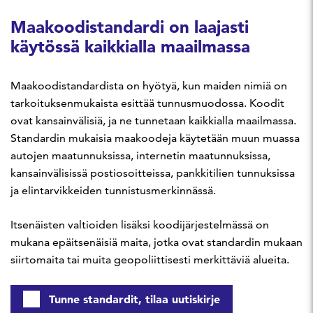
Maakoodistandardi on laajasti
käytössä kaikkialla maailmassa
Maakoodistandardista on hyötyä, kun maiden nimiä on
tarkoituksenmukaista esittää tunnusmuodossa. Koodit
ovat kansainvälisiä, ja ne tunnetaan kaikkialla maailmassa.
Standardin mukaisia maakoodeja käytetään muun muassa
autojen maatunnuksissa, internetin maatunnuksissa,
kansainvälisissä postiosoitteissa, pankkitilien tunnuksissa
ja elintarvikkeiden tunnistusmerkinnässä.
Itsenäisten valtioiden lisäksi koodijärjestelmässä on
mukana epäitsenäisiä maita, jotka ovat standardin mukaan
siirtomaita tai muita geopoliittisesti merkittäviä alueita.
Tunne standardit, tilaa uutiskirje