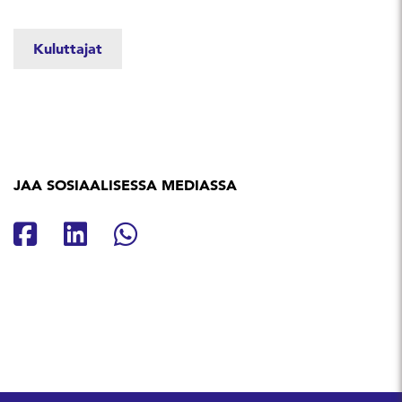
Kuluttajat
JAA SOSIAALISESSA MEDIASSA
Jaa Facebookissa
Jaa Linkedinissä
Jaa Whatsappissa