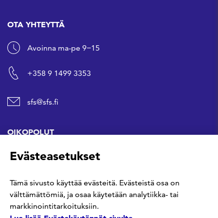
OTA YHTEYTTÄ
Avoinna ma-pe 9−15
+358 9 1499 3353
sfs@sfs.fi
OIKOPOLUT
Evästeasetukset
Hanki standardi
Tämä sivusto käyttää evästeitä. Evästeistä osa on
Kommentoi tekeillä olevia standardeja
välttämättömiä, ja osaa käytetään analytiikka- tai
markkinointitarkoituksiin.
Anna meille palautetta