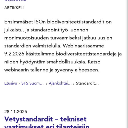
ARTIKKELI
Ensimmäiset ISOn biodiversiteettistandardit on
julkaistu, ja standardointityö luonnon
monimuotoisuuden turvaamiseksi jatkuu uusien
standardien valmistelulla. Webinaarissamme
9.2.2026 käsittelimme biodiversiteettistandardeja ja
niiden hyödyntämismahdollisuuksia. Katso
webinaarin tallenne ja syvenny aiheeseen.
Etusivu
SFS Suomen Standardit
Ajankohtaista
Standardit biodiversiteettityön tukena
28.11.2025
Vetystandardit – tekniset
vaatimukset eri tilanteisiin