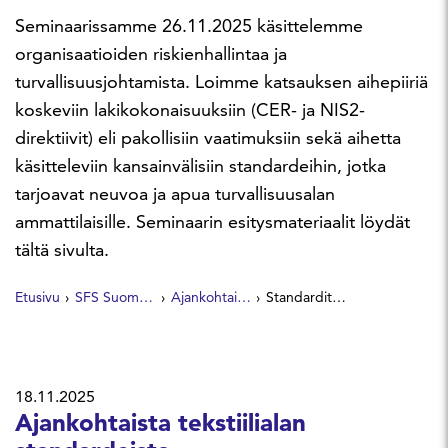
Seminaarissamme 26.11.2025 käsittelemme
organisaatioiden riskienhallintaa ja
turvallisuusjohtamista. Loimme katsauksen aihepiiriä
koskeviin lakikokonaisuuksiin (CER- ja NIS2-
direktiivit) eli pakollisiin vaatimuksiin sekä aihetta
käsitteleviin kansainvälisiin standardeihin, jotka
tarjoavat neuvoa ja apua turvallisuusalan
ammattilaisille. Seminaarin esitysmateriaalit löydät
tältä sivulta.
Etusivu
SFS Suomen Standardit
Ajankohtaista
Standardit riskienhallinnan ja turvallisuusjohtamisen tukena
18.11.2025
Ajankohtaista tekstiilialan