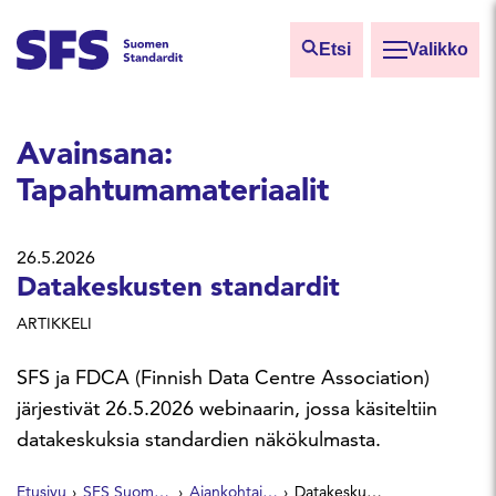
Siirry sisältöön
Etsi
Valikko
Etsi sivuilta
Avainsana:
Hae hakutermillä
Tapahtumamateriaalit
26.5.2026
Datakeskusten standardit
ARTIKKELI
SFS ja FDCA (Finnish Data Centre Association)
järjestivät 26.5.2026 webinaarin, jossa käsiteltiin
datakeskuksia standardien näkökulmasta.
Etusivu
SFS Suomen Standardit
Ajankohtaista
Datakeskusten standardit