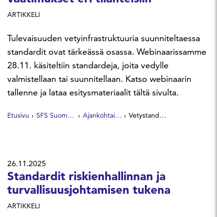
ARTIKKELI
Tulevaisuuden vetyinfrastruktuuria suunniteltaessa
standardit ovat tärkeässä osassa. Webinaarissamme
28.11. käsiteltiin standardeja, joita vedylle
valmistellaan tai suunnitellaan. Katso webinaarin
tallenne ja lataa esitysmateriaalit tältä sivulta.
Etusivu
SFS Suomen Standardit
Ajankohtaista
Vetystandardit – tekniset vaatimukset eri tilanteisiin
26.11.2025
Standardit riskienhallinnan ja
turvallisuusjohtamisen tukena
ARTIKKELI