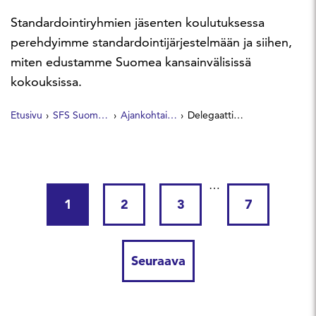
Standardointiryhmien jäsenten koulutuksessa
perehdyimme standardointijärjestelmään ja siihen,
miten edustamme Suomea kansainvälisissä
kokouksissa.
Etusivu
SFS Suomen Standardit
Ajankohtaista
Delegaattivalmennus 11.11.2025
…
1
2
3
7
Seuraava