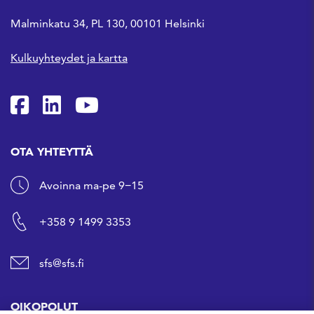
Malminkatu 34, PL 130, 00101 Helsinki
Kulkuyhteydet ja kartta
SFS Facebookissa
SFS Linkedinissä
SFS Youtubessa
OTA YHTEYTTÄ
Avoinna ma-pe 9−15
+358 9 1499 3353
sfs@sfs.fi
OIKOPOLUT