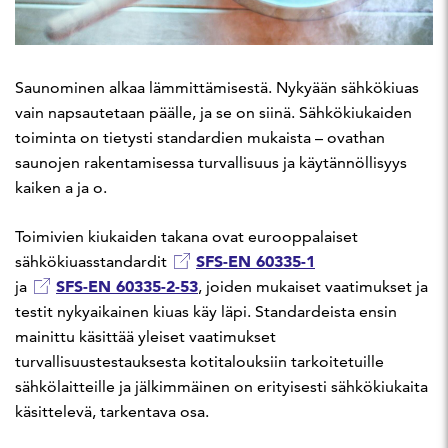
Saunominen alkaa lämmittämisestä. Nykyään sähkökiuas
vain napsautetaan päälle, ja se on siinä. Sähkökiukaiden
toiminta on tietysti standardien mukaista – ovathan
saunojen rakentamisessa turvallisuus ja käytännöllisyys
kaiken a ja o.
Toimivien kiukaiden takana ovat eurooppalaiset
SFS-EN 60335-1
sähkökiuasstandardit
SFS-EN 60335-2-53
ja
, joiden mukaiset vaatimukset ja
testit nykyaikainen kiuas käy läpi. Standardeista ensin
mainittu käsittää yleiset vaatimukset
turvallisuustestauksesta kotitalouksiin tarkoitetuille
sähkölaitteille ja jälkimmäinen on erityisesti sähkökiukaita
käsittelevä, tarkentava osa.