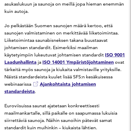
asukaslukuun ja saunoja on meillä jopa hieman enemmän
kuin autoja.
Jo pelkästään Suomen saunojen määrä kertoo, että
saunojen valmistaminen on merkittävää liiketoimintaa.
Liiketoimintaa saunabisneksen takana buustaavat
johtamisen standardit. Esimerkiksi maailman
ISO 9001
käytetyimpiin lukeutuvat johtamisen standardit
Laadunhallinta
ISO 14001 Ympäristöjohtaminen
ja
ovat
tärkeitä myös saunoja ja kiukaita valmistaville yrityksille.
Näistä standardeista kuulet lisää SFS:n kesäkuisessa
Ajankohtaista johtamisen
webinaarissa
standardeista
.
Euroviisuissa saunat ajatetaan konkreettisesti
maailmankartalle, sillä paikalle on saapumassa lukuisia
siirrettäviä saunoja. Näihin saunoihin pätevät samat
standardit kuin muihinkin – kiukaista lähtien.