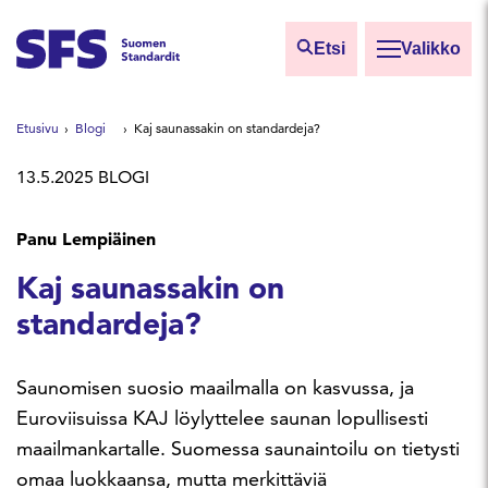
Siirry sisältöön
Etsi
Valikko
Etsi sivuilta
Etusivu
Blogi
Kaj saunassakin on standardeja?
Hae hakutermillä
13.5.2025
BLOGI
Panu Lempiäinen
Kaj saunassakin on
standardeja?
Saunomisen suosio maailmalla on kasvussa, ja
Euroviisuissa KAJ löylyttelee saunan lopullisesti
maailmankartalle. Suomessa saunaintoilu on tietysti
omaa luokkaansa, mutta merkittäviä