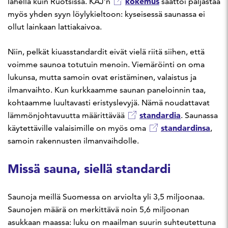
kokemus
lähellä kuin Ruotsissa. KAJ’n
saattoi paljastaa
myös yhden syyn löylykieltoon: kyseisessä saunassa ei
ollut lainkaan lattiakaivoa.
Niin, pelkät kiuasstandardit eivät vielä riitä siihen, että
voimme saunoa totutuin menoin. Viemäröinti on oma
lukunsa, mutta samoin ovat eristäminen, valaistus ja
ilmanvaihto. Kun kurkkaamme saunan paneloinnin taa,
kohtaamme luultavasti eristyslevyjä. Nämä noudattavat
standardia
lämmönjohtavuutta määrittävää
. Saunassa
standardinsa
käytettäville valaisimille on myös oma
,
samoin rakennusten ilmanvaihdolle.
Missä sauna, siellä standardi
Saunoja meillä Suomessa on arviolta yli 3,5 miljoonaa.
Saunojen määrä on merkittävä noin 5,6 miljoonan
asukkaan maassa: luku on maailman suurin suhteutettuna