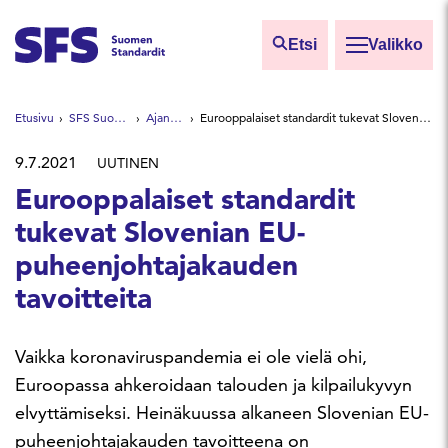
Siirry sisältöön
Etsi
Valikko
Etsi sivuilta
Etusivu
SFS Suomen Standardit
Ajankohtaista
Eurooppalaiset standardit tukevat Slovenian EU-puheenjohtajakauden tavoitteita
Hae hakutermillä
9.7.2021
UUTINEN
Eurooppalaiset standardit
tukevat Slovenian EU-
puheenjohtajakauden
tavoitteita
Vaikka koronaviruspandemia ei ole vielä ohi,
Euroopassa ahkeroidaan talouden ja kilpailukyvyn
elvyttämiseksi. Heinäkuussa alkaneen Slovenian EU-
puheenjohtajakauden tavoitteena on