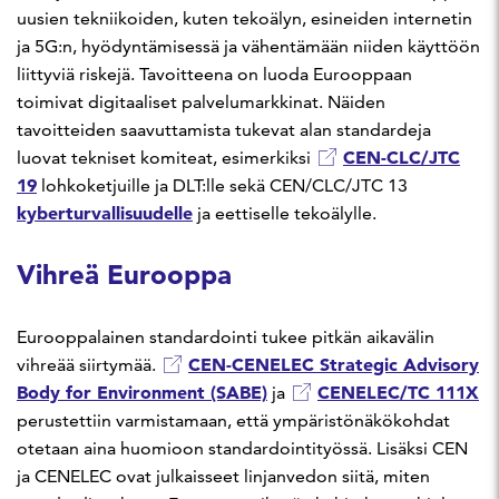
uusien tekniikoiden, kuten tekoälyn, esineiden internetin
ja 5G:n, hyödyntämisessä ja vähentämään niiden käyttöön
liittyviä riskejä. Tavoitteena on luoda Eurooppaan
toimivat digitaaliset palvelumarkkinat. Näiden
tavoitteiden saavuttamista tukevat alan standardeja
CEN-CLC/JTC
luovat tekniset komiteat, esimerkiksi
19
lohkoketjuille ja DLT:lle sekä CEN/CLC/JTC 13
kyberturvallisuudelle
ja eettiselle tekoälylle.
Vihreä Eurooppa
Eurooppalainen standardointi tukee pitkän aikavälin
CEN-CENELEC Strategic Advisory
vihreää siirtymää.
Body for Environment (SABE)
CENELEC/TC 111X
ja
perustettiin varmistamaan, että ympäristönäkökohdat
otetaan aina huomioon standardointityössä. Lisäksi CEN
ja CENELEC ovat julkaisseet linjanvedon siitä, miten