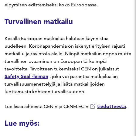
elpymisen edistämiseksi koko Euroopassa.
Turvallinen matkailu
Kesällä Euroopan matkailua halutaan käynnistää
uudelleen. Koronapandemia on iskenyt erityisen rajusti
matkailu- ja ravintola-alalle. Niinpä matkailun nopea mutta
turvallinen avaaminen on Euroopan tärkeimpiä
tavoitteita. Tavoitteen tukemiseksi CEN on julkaissut
Safety Seal -leiman
, joka voi parantaa matkailualan
turvallisuusmenettelyjä ja lisätä matkailijoiden
luottamusta kohteen turvallisuuteen.
tiedotteesta
Lue lisää aiheesta CENin ja CENELECin
.
Lue myös: