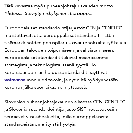
Tätä kuvastaa myös puheenjohtajuuskauden motto
Yhdessä. Selviytymiskykyinen. Eurooppa.
Eurooppalaiset standardointijärjestöt CEN ja CENELEC
muistuttavat, että eurooppalaiset standardit – EU:n
sisämarkkinoiden peruspilarit – ovat tehokkaita työkaluja
Euroopan talouden toipumiseen ja vahvistamiseen.
Eurooppalaiset standardit tukevat maanosamme
strategista ja teknologista itsenäisyyttä. Jo
koronapandemian hoidossa standardit näyttivät
voimansa
monin eri tavoin, ja nyt niitä hyödynnetään
koronan jälkeiseen aikaan siirryttäessä.
Slovenian puheenjohtajakauden alkaessa CEN, CENELEC
ja Slovenian standardointijärjestö SIST nostavat esiin
seuraavat viisi aihealuetta, joilla eurooppalaisista
standardeista on erityistä hyötyä: