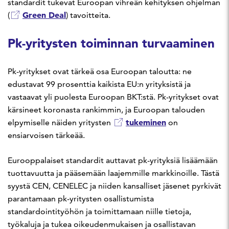
standardit tukevat Euroopan vihreän kehityksen ohjelman
Green Deal
(
) tavoitteita.
Pk-yritysten toiminnan turvaaminen
Pk-yritykset ovat tärkeä osa Euroopan taloutta: ne
edustavat 99 prosenttia kaikista EU:n yrityksistä ja
vastaavat yli puolesta Euroopan BKT:stä. Pk-yritykset ovat
kärsineet koronasta rankimmin, ja Euroopan talouden
tukeminen
elpymiselle näiden yritysten
on
ensiarvoisen tärkeää.
Eurooppalaiset standardit auttavat pk-yrityksiä lisäämään
tuottavuutta ja pääsemään laajemmille markkinoille. Tästä
syystä CEN, CENELEC ja niiden kansalliset jäsenet pyrkivät
parantamaan pk-yritysten osallistumista
standardointityöhön ja toimittamaan niille tietoja,
työkaluja ja tukea oikeudenmukaisen ja osallistavan