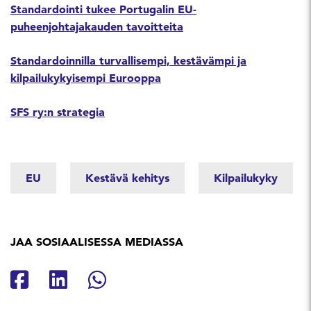
Standardointi tukee Portugalin EU-
puheenjohtajakauden tavoitteita
Standardoinnilla turvallisempi, kestävämpi ja
kilpailukykyisempi Eurooppa
SFS ry:n strategia
EU
Kestävä kehitys
Kilpailukyky
JAA SOSIAALISESSA MEDIASSA
Jaa Facebookissa
Jaa Linkedinissä
Jaa Whatsappissa