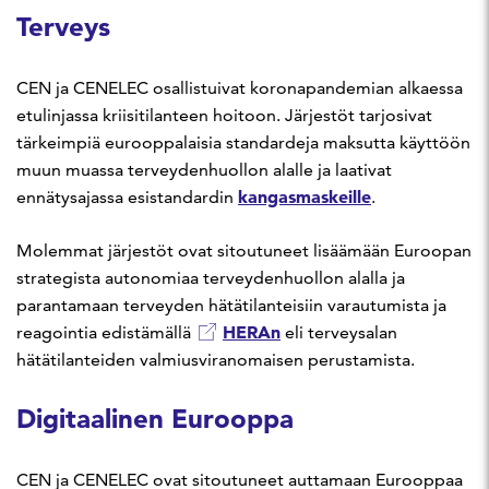
Terveys
CEN ja CENELEC osallistuivat koronapandemian alkaessa
etulinjassa kriisitilanteen hoitoon. Järjestöt tarjosivat
tärkeimpiä eurooppalaisia standardeja maksutta käyttöön
muun muassa terveydenhuollon alalle ja laativat
kangasmaskeille
ennätysajassa esistandardin
.
Molemmat järjestöt ovat sitoutuneet lisäämään Euroopan
strategista autonomiaa terveydenhuollon alalla ja
parantamaan terveyden hätätilanteisiin varautumista ja
HERAn
reagointia edistämällä
eli terveysalan
hätätilanteiden valmiusviranomaisen perustamista.
Digitaalinen Eurooppa
CEN ja CENELEC ovat sitoutuneet auttamaan Eurooppaa