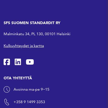
SFS SUOMEN STANDARDIT RY
Malminkatu 34, PL 130, 00101 Helsinki
Kulkuyhteydet ja kartta
SFS Facebookissa
SFS Linkedinissä
SFS Youtubessa
OTA YHTEYTTÄ
Avoinna ma-pe 9−15
+358 9 1499 3353