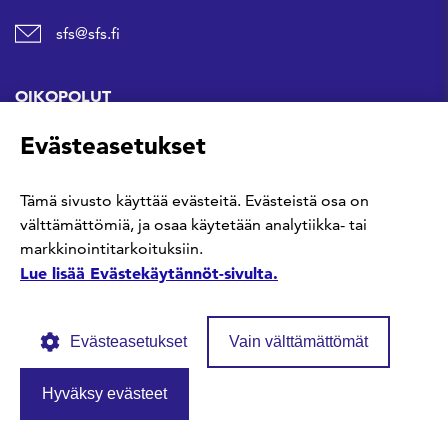
sfs@sfs.fi
OIKOPOLUT
Evästeasetukset
Hanki standardi
Tämä sivusto käyttää evästeitä. Evästeistä osa on
Kommentoi tekeillä olevia standardeja
välttämättömiä, ja osaa käytetään analytiikka- tai
markkinointitarkoituksiin.
Anna meille palautetta
Lue lisää Evästekäytännöt-sivulta.
Evästeasetukset
Vain välttämättömät
Hyväksy evästeet
© SFS ry
Tietosuojaseloste
Evästekäytännöt