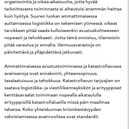
organisointia ja oikea-aikaisuutta, jotta hyvää
tarkoittavasta toiminnasta ei aiheutuisi enemmän haittaa
kuin hyötyä. Suuren luokan ammattimaisessa
auttamisessa logistiikka on tekemisen ytimessä: oikeat
tarvikkeet pitää saada kulloiseenkin avustuskohteeseen
nopeasti ja tehokkaasti. Jotta tämä onnistuu, tilanteisiin
pitää varautua jo ennalta. Varmuusvarastoja on
päivitettävä ja ylläpidettävä jatkuvasti.
Ammattimaisessa avustustoiminnassa ja katastrofiavussa
avainsanoja ovat ennakointi, yhteensopivuus,
tasalaatuisuus ja tehokkuus. Katastrofiavun tarjoajien on
saatava logistiikka- ja viestiliikenneyksiköt ja erityyppiset
kenttäsairaalat toimimaan nopealla aikataululla
erityyppisillä katastrofialueilla missä päin maailmaa
tahansa. Koko yhteiskunnan kriisinkestävyyden
vahvistamisessa avainroolissa ovat standardit.