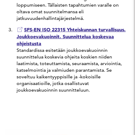
loppumiseen. Tällaisten tapahtumien varalle on
oltava omat suunnitelmansa eli
jatkuvuudenhallintajärjestelmä.
SFS-EN ISO 22315 Yhteiskunnan turvallisuus.
Joukkoevakuoinnit. Suunnittelua koskevaa
ohjeistusta
Standardissa esitetään joukkoevakuoinnin
suunnittelua koskevia ohjeita koskien niiden
laatimista, toteuttamista, seuraamista, arviointia,
katselmointia ja valmiuden parantamista. Se
soveltuu kaikentyyppisille ja -kokoisille
organisaatioille, jotka osallistuvat
joukkoevakuoinnin suunnitteluun.