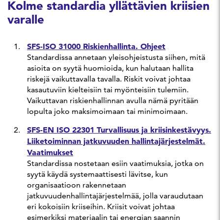
Kolme standardia yllättävien kriisien
varalle
SFS-ISO 31000 Riskienhallinta. Ohjeet
Standardissa annetaan yleisohjeistusta siihen, mitä
asioita on syytä huomioida, kun halutaan hallita
riskejä vaikuttavalla tavalla. Riskit voivat johtaa
kasautuviin kielteisiin tai myönteisiin tulemiin.
Vaikuttavan riskienhallinnan avulla nämä pyritään
lopulta joko maksimoimaan tai minimoimaan.
SFS-EN ISO 22301 Turvallisuus ja kriisinkestävyys.
Liiketoiminnan jatkuvuuden hallintajärjestelmät.
Vaatimukset
Standardissa nostetaan esiin vaatimuksia, jotka on
syytä käydä systemaattisesti lävitse, kun
organisaatioon rakennetaan
jatkuvuudenhallintajärjestelmää, jolla varaudutaan
eri kokoisiin kriiseihin. Kriisit voivat johtaa
esimerkiksi materiaalin tai energian saannin