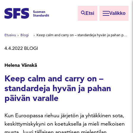
Siirry sisältöön
Etsi
Valikko
Etsi sivuilta
Etusivu
Blogi
Keep calm and carry on – standardeja hyvän ja pahan päivän varalle
Hae hakutermillä
4.4.2022
BLOGI
Helena Vänskä
Keep calm and carry on –
standardeja hyvän ja pahan
päivän varalle
Kun Euroopassa riehuu järjetön ja yhtäkkinen sota,
keskittymiskykyni on koetuksella ja mieli melkoisen
musta. Juuri tällaisen apaattisen mielentilan