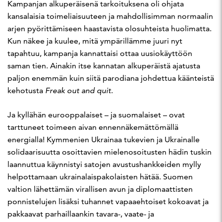
Kampanjan alkuperäisenä tarkoituksena oli ohjata
kansalaisia toimeliaisuuteen ja mahdollisimman normaalin
arjen pyörittämiseen haastavista olosuhteista huolimatta.
Kun näkee ja kuulee, mitä ympärillämme juuri nyt
tapahtuu, kampanja kannattaisi ottaa uusiokäyttöön
saman tien. Ainakin itse kannatan alkuperäistä ajatusta
paljon enemmän kuin siitä parodiana johdettua käänteistä
kehotusta
Freak out and quit
.
Ja kyllähän eurooppalaiset – ja suomalaiset – ovat
tarttuneet toimeen aivan ennennäkemättömällä
energialla! Kymmenien Ukrainaa tukevien ja Ukrainalle
solidaarisuutta osoittavien mielenosoitusten hädin tuskin
laannuttua käynnistyi satojen avustushankkeiden mylly
helpottamaan ukrainalaispakolaisten hätää. Suomen
valtion lähettämän virallisen avun ja diplomaattisten
ponnistelujen lisäksi tuhannet vapaaehtoiset kokoavat ja
pakkaavat parhaillaankin tavara-, vaate- ja