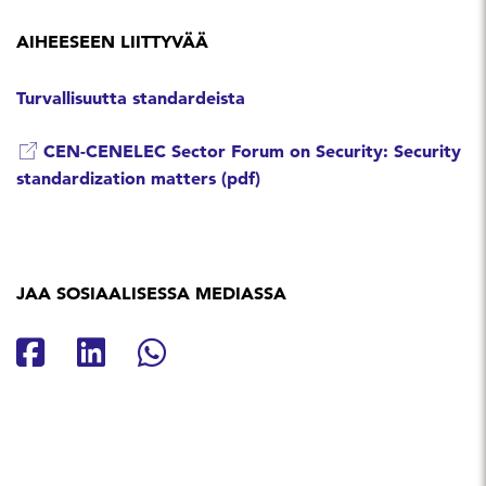
AIHEESEEN LIITTYVÄÄ
Turvallisuutta standardeista
CEN-CENELEC Sector Forum on Security: Security
standardization matters (pdf)
JAA SOSIAALISESSA MEDIASSA
Jaa Facebookissa
Jaa Linkedinissä
Jaa Whatsappissa