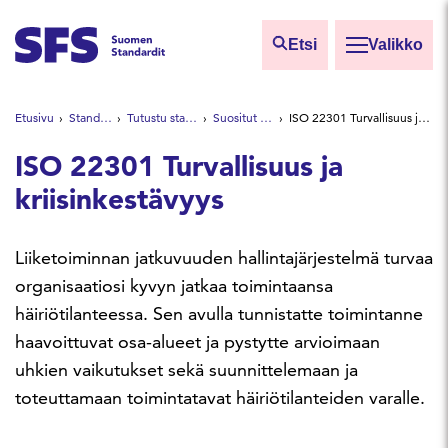
Siirry sisältöön
Etsi
Valikko
Etsi sivuilta
Etusivu
Standardeista
Tutustu standardeihin
Suositut standardit
ISO 22301 Turvallisuus ja kriisinkestävyys
Hae hakutermillä
ISO 22301 Turvallisuus ja
kriisinkestävyys
Liiketoiminnan jatkuvuuden hallintajärjestelmä turvaa
organisaatiosi kyvyn jatkaa toimintaansa
häiriötilanteessa. Sen avulla tunnistatte toimintanne
haavoittuvat osa-alueet ja pystytte arvioimaan
uhkien vaikutukset sekä suunnittelemaan ja
toteuttamaan toimintatavat häiriötilanteiden varalle.