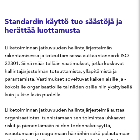
Standardin käyttö tuo säästöjä ja
herättää luottamusta
Liiketoiminnan jatkuvuuden hallintajärjestelmän
rakentamisessa ja toteuttamisessa auttaa standardi ISO
22301. Siinä määritellään vaatimukset, jotka koskevat
hallintajärjestelmän toteuttamista, ylläpitämistä ja
parantamista. Vaatimukset soveltuvat kaikenlaisille ja -
kokoisille organisaatioille tai niiden osille niin yksityisellä
kuin julkisellakin puolella.
Liiketoiminnan jatkuvuuden hallintajärjestelmä auttaa
organisaatiotasi tunnistamaan sen toimintaa uhkaavat
riskit ja pienentämään niiden todennäköisyyttä,
varautumaan ja reagoimaan häiriöihin sekä palautumaan