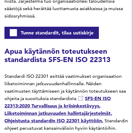
niistä. Järjestelmä tuo organisaatiollesi taloudellisia
säästöjä sekä herättää luottamusta asiakkaissa ja muissa
sidosryhmissä.
Tunne standardit, tilaa uutiskirje
Apua käytännön toteutukseen
standardista SFS-EN ISO 22313
Standardi ISO 22301 esittää vaatimukset organisaation
liiketoiminnan jatkuvuudenhallinnalle. Näiden
vaatimusten täyttämiseen ja käytännön toteutukseen saa
SFS-EN ISO
ohjeita ja suosituksia standardista
22313:2020 Turvallisuus ja kriisinkestävyys.
Liiketoiminnan jatkuvuuden hallintajärjestelmät.
Ohjeistusta standardin ISO 22301 käyttöön.
Standardin
ohjeet perustuvat kansainvälisiin hyviin käytäntöihin.