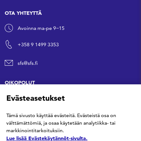
OTA YHTEYTTÄ
Avoinna ma-pe 9−15
+358 9 1499 3353
sfs@sfs.fi
OIKOPOLUT
Evästeasetukset
Hanki standardi
Tämä sivusto käyttää evästeitä. Evästeistä osa on
Kommentoi tekeillä olevia standardeja
välttämättömiä, ja osaa käytetään analytiikka- tai
markkinointitarkoituksiin.
Anna meille palautetta
Lue lisää Evästekäytännöt-sivulta.