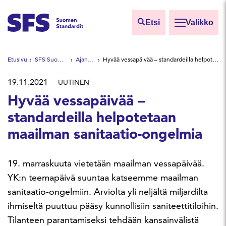
Siirry sisältöön
Etsi
Valikko
Etsi sivuilta
Etusivu
SFS Suomen Standardit
Ajankohtaista
Hyvää vessapäivää – standardeilla helpotetaan maailman sanitaatio-ongelmia
Hae hakutermillä
19.11.2021
UUTINEN
Hyvää vessapäivää –
standardeilla helpotetaan
maailman sanitaatio-ongelmia
19. marraskuuta vietetään maailman vessapäivää.
YK:n teemapäivä suuntaa katseemme maailman
sanitaatio-ongelmiin. Arviolta yli neljältä miljardilta
ihmiseltä puuttuu pääsy kunnollisiin saniteettitiloihin.
Tilanteen parantamiseksi tehdään kansainvälistä