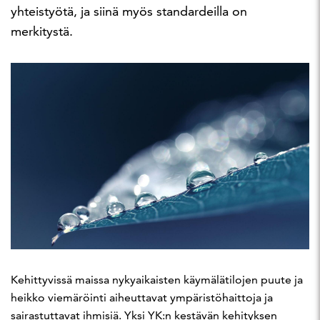
yhteistyötä, ja siinä myös standardeilla on
merkitystä.
Kehittyvissä maissa nykyaikaisten käymälätilojen puute ja
heikko viemäröinti aiheuttavat ympäristöhaittoja ja
sairastuttavat ihmisiä. Yksi YK:n kestävän kehityksen