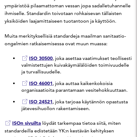
ympäristöä pilaamattoman vessan jopa sadalletuhannelle
ihmiselle. Standardin toivotaan rohkaisevan tällaisten
yksiköiden laajamittaiseen tuotantoon ja käyttöön.
Muita merkityksellisiä standardeja maailman sanitaatio-
ongelmien ratkaisemisessa ovat muun muassa:
ISO 30500
, joka asettaa vaatimukset teollisesti
valmistettujen kuivakäymälälöiden toimivuudelle
ja turvallisuudelle.
ISO 46001
, joka auttaa kaikenkokoisia
organisaatioita parantamaan vesitehokkuuttaan.
ISO 24521
, joka tarjoaa käytännön opastusta
jätevesihuollon rakentamiseen.
ISOn sivuilta
löydät tarkempaa tietoa siitä, miten
standardeilla edistetään YK:n kestävän kehityksen