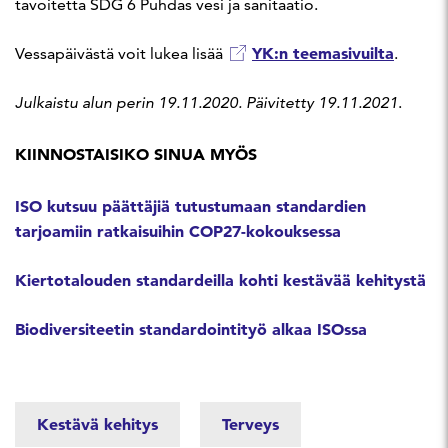
tavoitetta SDG 6 Puhdas vesi ja sanitaatio.
YK:n teemasivuilta
Vessapäivästä voit lukea lisää
.
Julkaistu alun perin 19.11.2020. Päivitetty 19.11.2021
.
KIINNOSTAISIKO SINUA MYÖS
ISO kutsuu päättäjiä tutustumaan standardien
tarjoamiin ratkaisuihin COP27-kokouksessa
Kiertotalouden standardeilla kohti kestävää kehitystä
Biodiversiteetin standardointityö alkaa ISOssa
Kestävä kehitys
Terveys