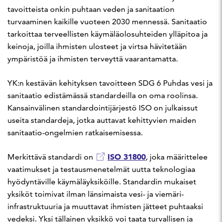
tavoitteista onkin puhtaan veden ja sanitaation
turvaaminen kaikille vuoteen 2030 mennessä. Sanitaatio
tarkoittaa terveellisten käymäläolosuhteiden ylläpitoa ja
keinoja, joilla ihmisten ulosteet ja virtsa hävitetään
ympäristöä ja ihmisten terveyttä vaarantamatta.
YK:n kestävän kehityksen tavoitteen SDG 6 Puhdas vesi ja
sanitaatio edistämässä standardeilla on oma roolinsa.
Kansainvälinen standardointijärjestö ISO on julkaissut
useita standardeja, jotka auttavat kehittyvien maiden
sanitaatio-ongelmien ratkaisemisessa.
ISO 31800
Merkittävä standardi on
, joka määrittelee
vaatimukset ja testausmenetelmät uutta teknologiaa
hyödyntäville käymäläyksiköille. Standardin mukaiset
yksiköt toimivat ilman länsimaista vesi- ja viemäri-
infrastruktuuria ja muuttavat ihmisten jätteet puhtaaksi
vedeksi. Yksi tällainen yksikkö voi taata turvallisen ja