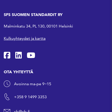
SFS SUOMEN STANDARDIT RY
Malminkatu 34, PL 130, 00101 Helsinki
Kulkuyhteydet ja kartta
SFS Facebookissa
SFS Linkedinissä
SFS Youtubessa
OTA YHTEYTTÄ
Avoinna ma-pe 9−15
+358 9 1499 3353
sfs@sfs.fi