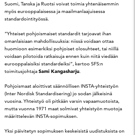
Suomi, Tanska ja Ruotsi voivat toimia yhtenäisemmin
myös eurooppalaisessa ja maailmanlaajuisessa
standardointityössä.
”Yhteiset pohjoismaiset standardit tarjoavat ihan
omanlaisiaan mahdollisuuksia: niissä voidaan ottaa
huomioon esimerkiksi pohjoiset olosuhteet, tai niillä
voidaan pilotoida ratkaisuja ennen kuin niitä viedään
eurooppalaisiksi standardeiksi”, kertoo SFS:n
Sami Kangasharju
toimitusjohtaja
.
Pohjoismaat aloittivat säännöllisen INSTA-yhteistyön
(Inter Nordisk Standardisering) jo sodan jälkeisinä
vuosina. Yhteistyö oli pitkään varsin vapaamuotoista,
mutta vuonna 1971 maat solmivat yhteistyön muotoja
määrittelevän INSTA-sopimuksen.
Yksi päivitetyn sopimuksen keskeisistä uudistuksista on