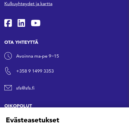
Kulkuyhteydet ja kartta
SFS Facebookissa
SFS Linkedinissä
SFS Youtubessa
OTA YHTEYTTÄ
Avoinna ma-pe 9−15
+358 9 1499 3353
sfs@sfs.fi
OIKOPOLUT
Evästeasetukset
Hanki standardi