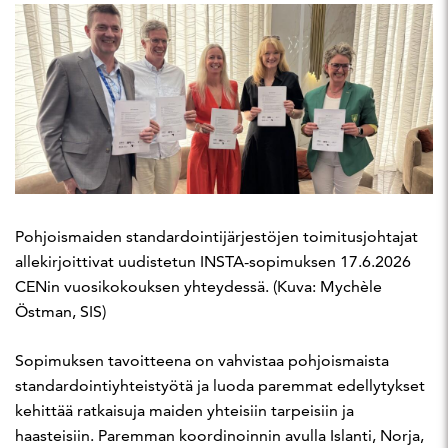
Pohjoismaiden standardointijärjestöjen toimitusjohtajat
allekirjoittivat uudistetun INSTA-sopimuksen 17.6.2026
CENin vuosikokouksen yhteydessä. (Kuva: Mychèle
Östman, SIS)
Sopimuksen tavoitteena on vahvistaa pohjoismaista
standardointiyhteistyötä ja luoda paremmat edellytykset
kehittää ratkaisuja maiden yhteisiin tarpeisiin ja
haasteisiin. Paremman koordinoinnin avulla Islanti, Norja,