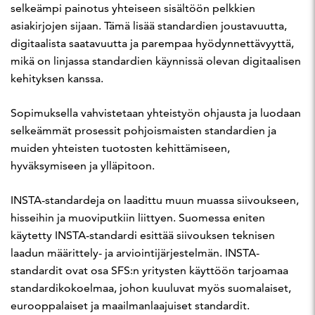
selkeämpi painotus yhteiseen sisältöön pelkkien
asiakirjojen sijaan. Tämä lisää standardien joustavuutta,
digitaalista saatavuutta ja parempaa hyödynnettävyyttä,
mikä on linjassa standardien käynnissä olevan digitaalisen
kehityksen kanssa.
Sopimuksella vahvistetaan yhteistyön ohjausta ja luodaan
selkeämmät prosessit pohjoismaisten standardien ja
muiden yhteisten tuotosten kehittämiseen,
hyväksymiseen ja ylläpitoon.
INSTA-standardeja on laadittu muun muassa siivoukseen,
hisseihin ja muoviputkiin liittyen. Suomessa eniten
käytetty INSTA-standardi esittää siivouksen teknisen
laadun määrittely- ja arviointijärjestelmän. INSTA-
standardit ovat osa SFS:n yritysten käyttöön tarjoamaa
standardikokoelmaa, johon kuuluvat myös suomalaiset,
eurooppalaiset ja maailmanlaajuiset standardit.