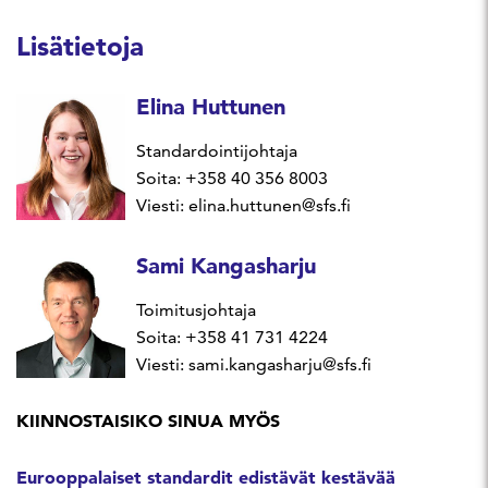
Lisätietoja
Elina Huttunen
Standardointijohtaja
Soita: +358 40 356 8003
Viesti: elina.huttunen@sfs.fi
Sami Kangasharju
Toimitusjohtaja
Soita: +358 41 731 4224
Viesti: sami.kangasharju@sfs.fi
KIINNOSTAISIKO SINUA MYÖS
Eurooppalaiset standardit edistävät kestävää