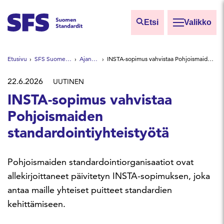
Siirry sisältöön
Etsi
Valikko
Etsi sivuilta
Etusivu
SFS Suomen Standardit
Ajankohtaista
INSTA-sopimus vahvistaa Pohjoismaiden standardointiyhteistyötä
Hae hakutermillä
22.6.2026
UUTINEN
INSTA-sopimus vahvistaa
Pohjoismaiden
standardointiyhteistyötä
Pohjoismaiden standardointiorganisaatiot ovat
allekirjoittaneet päivitetyn INSTA-sopimuksen, joka
antaa maille yhteiset puitteet standardien
kehittämiseen.