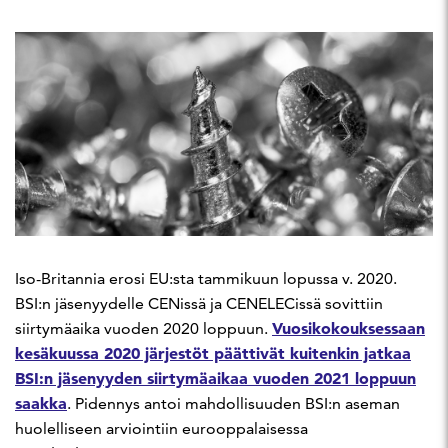
Iso-Britannia erosi EU:sta tammikuun lopussa v. 2020.
BSI:n jäsenyydelle CENissä ja CENELECissä sovittiin
Vuosikokouksessaan
siirtymäaika vuoden 2020 loppuun.
kesäkuussa 2020 järjestöt päättivät kuitenkin jatkaa
BSI:n jäsenyyden siirtymäaikaa vuoden 2021 loppuun
saakka
. Pidennys antoi mahdollisuuden BSI:n aseman
huolelliseen arviointiin eurooppalaisessa