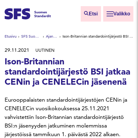
Siirry sisältöön
Etsi
Valikko
Etsi sivuilta
Etusivu
SFS Suomen Standardit
Ajankohtaista
Ison-Britannian standardointijärjestö BSI jatkaa CENin ja CENELECin jäsenenä
Hae hakutermillä
29.11.2021
UUTINEN
Ison-Britannian
standardointijärjestö BSI jatkaa
CENin ja CENELECin jäsenenä
Eurooppalaisten standardointijärjestöjen CENin ja
CENELECin vuosikokouksessa 25.11.2021
vahvistettiin Ison-Britannian standardointijärjestö
BSI:n jäsenyyden jatkuminen molemmissa
järjestöissä tammikuun 1. päivästä 2022 alkaen.