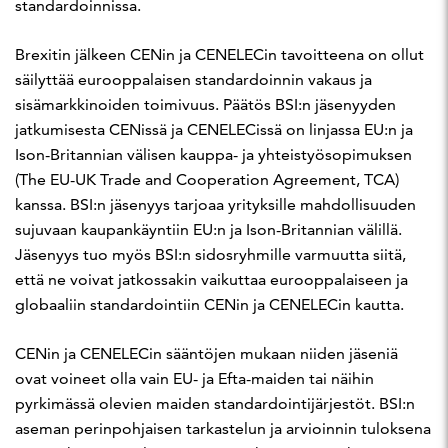
standardoinnissa.
Brexitin jälkeen CENin ja CENELECin tavoitteena on ollut
säilyttää eurooppalaisen standardoinnin vakaus ja
sisämarkkinoiden toimivuus. Päätös BSI:n jäsenyyden
jatkumisesta CENissä ja CENELECissä on linjassa EU:n ja
Ison-Britannian välisen kauppa- ja yhteistyösopimuksen
(The EU-UK Trade and Cooperation Agreement, TCA)
kanssa. BSI:n jäsenyys tarjoaa yrityksille mahdollisuuden
sujuvaan kaupankäyntiin EU:n ja Ison-Britannian välillä.
Jäsenyys tuo myös BSI:n sidosryhmille varmuutta siitä,
että ne voivat jatkossakin vaikuttaa eurooppalaiseen ja
globaaliin standardointiin CENin ja CENELECin kautta.
CENin ja CENELECin sääntöjen mukaan niiden jäseniä
ovat voineet olla vain EU- ja Efta-maiden tai näihin
pyrkimässä olevien maiden standardointijärjestöt. BSI:n
aseman perinpohjaisen tarkastelun ja arvioinnin tuloksena