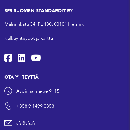
SFS SUOMEN STANDARDIT RY
Malminkatu 34, PL 130, 00101 Helsinki
Kulkuyhteydet ja kartta
SFS Facebookissa
SFS Linkedinissä
SFS Youtubessa
OTA YHTEYTTÄ
Avoinna ma-pe 9−15
+358 9 1499 3353
sfs@sfs.fi