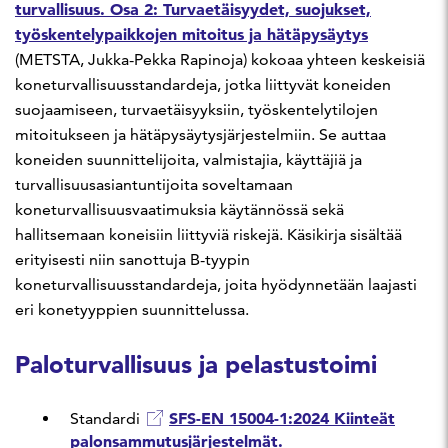
turvallisuus. Osa 2: Turvaetäisyydet, suojukset,
työskentelypaikkojen mitoitus ja hätäpysäytys
(METSTA, Jukka-Pekka Rapinoja) kokoaa yhteen keskeisiä
koneturvallisuusstandardeja, jotka liittyvät koneiden
suojaamiseen, turvaetäisyyksiin, työskentelytilojen
mitoitukseen ja hätäpysäytysjärjestelmiin. Se auttaa
koneiden suunnittelijoita, valmistajia, käyttäjiä ja
turvallisuusasiantuntijoita soveltamaan
koneturvallisuusvaatimuksia käytännössä sekä
hallitsemaan koneisiin liittyviä riskejä. Käsikirja sisältää
erityisesti niin sanottuja B-tyypin
koneturvallisuusstandardeja, joita hyödynnetään laajasti
eri konetyyppien suunnittelussa.
Paloturvallisuus ja pelastustoimi
SFS-EN 15004-1:2024 Kiinteät
Standardi
palonsammutusjärjestelmät.