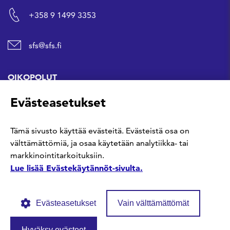
+358 9 1499 3353
sfs@sfs.fi
OIKOPOLUT
Evästeasetukset
Hanki standardi
Tämä sivusto käyttää evästeitä. Evästeistä osa on
Kommentoi tekeillä olevia standardeja
välttämättömiä, ja osaa käytetään analytiikka- tai
markkinointitarkoituksiin.
Anna meille palautetta
Lue lisää Evästekäytännöt-sivulta.
Evästeasetukset
Vain välttämättömät
Hyväksy evästeet