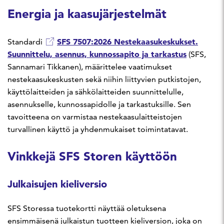
Energia ja kaasujärjestelmät
SFS 7507:2026 Nestekaasukeskukset.
Standardi
Suunnittelu, asennus, kunnossapito ja tarkastus
(SFS,
Sannamari Tikkanen), määrittelee vaatimukset
nestekaasukeskusten sekä niihin liittyvien putkistojen,
käyttölaitteiden ja sähkölaitteiden suunnittelulle,
asennukselle, kunnossapidolle ja tarkastuksille. Sen
tavoitteena on varmistaa nestekaasulaitteistojen
turvallinen käyttö ja yhdenmukaiset toimintatavat.
Vinkkejä SFS Storen käyttöön
Julkaisujen kieliversio
SFS Storessa tuotekortti näyttää oletuksena
ensimmäisenä julkaistun tuotteen kieliversion, joka on