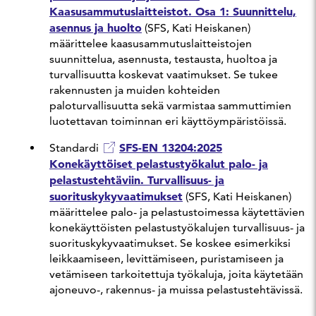
Kaasusammutuslaitteistot. Osa 1: Suunnittelu,
asennus ja huolto
(SFS, Kati Heiskanen)
määrittelee kaasusammutuslaitteistojen
suunnittelua, asennusta, testausta, huoltoa ja
turvallisuutta koskevat vaatimukset. Se tukee
rakennusten ja muiden kohteiden
paloturvallisuutta sekä varmistaa sammuttimien
luotettavan toiminnan eri käyttöympäristöissä.
SFS-EN 13204:2025
Standardi
Konekäyttöiset pelastustyökalut palo- ja
pelastustehtäviin. Turvallisuus- ja
suorituskykyvaatimukset
(SFS, Kati Heiskanen)
määrittelee palo- ja pelastustoimessa käytettävien
konekäyttöisten pelastustyökalujen turvallisuus- ja
suorituskykyvaatimukset. Se koskee esimerkiksi
leikkaamiseen, levittämiseen, puristamiseen ja
vetämiseen tarkoitettuja työkaluja, joita käytetään
ajoneuvo-, rakennus- ja muissa pelastustehtävissä.