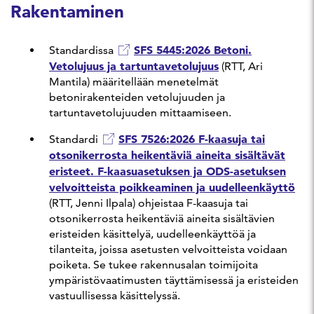
Rakentaminen
SFS 5445:2026 Betoni.
Standardissa
Vetolujuus ja tartuntavetolujuus
(RTT, Ari
Mantila) määritellään menetelmät
betonirakenteiden vetolujuuden ja
tartuntavetolujuuden mittaamiseen.
SFS 7526:2026 F-kaasuja tai
Standardi
otsonikerrosta heikentäviä aineita sisältävät
eristeet. F-kaasuasetuksen ja ODS-asetuksen
velvoitteista poikkeaminen ja uudelleenkäyttö
(RTT, Jenni Ilpala) ohjeistaa F-kaasuja tai
otsonikerrosta heikentäviä aineita sisältävien
eristeiden käsittelyä, uudelleenkäyttöä ja
tilanteita, joissa asetusten velvoitteista voidaan
poiketa. Se tukee rakennusalan toimijoita
ympäristövaatimusten täyttämisessä ja eristeiden
vastuullisessa käsittelyssä.