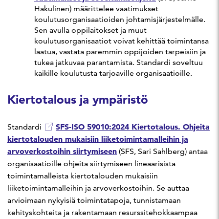
Hakulinen) määrittelee vaatimukset
koulutusorganisaatioiden johtamisjärjestelmälle.
Sen avulla oppilaitokset ja muut
koulutusorganisaatiot voivat kehittää toimintansa
laatua, vastata paremmin oppijoiden tarpeisiin ja
tukea jatkuvaa parantamista. Standardi soveltuu
kaikille koulutusta tarjoaville organisaatioille.
Kiertotalous ja ympäristö
SFS-ISO 59010:2024 Kiertotalous. Ohjeita
Standardi
kiertotalouden mukaisiin liiketoimintamalleihin ja
arvoverkostoihin siirtymiseen
(SFS, Sari Sahlberg) antaa
organisaatioille ohjeita siirtymiseen lineaarisista
toimintamalleista kiertotalouden mukaisiin
liiketoimintamalleihin ja arvoverkostoihin. Se auttaa
arvioimaan nykyisiä toimintatapoja, tunnistamaan
kehityskohteita ja rakentamaan resurssitehokkaampaa