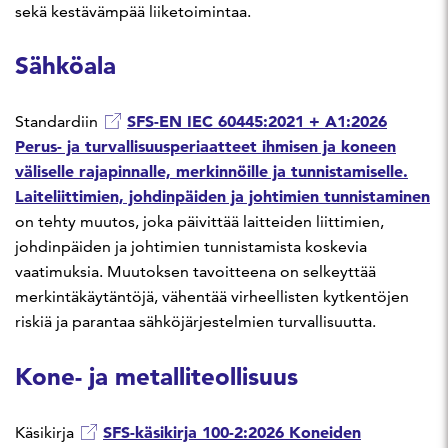
sekä kestävämpää liiketoimintaa.
Sähköala
SFS-EN IEC 60445:2021 + A1:2026
Standardiin
Perus- ja turvallisuusperiaatteet ihmisen ja koneen
väliselle rajapinnalle, merkinnöille ja tunnistamiselle.
Laiteliittimien, johdinpäiden ja johtimien tunnistaminen
on tehty muutos, joka päivittää laitteiden liittimien,
johdinpäiden ja johtimien tunnistamista koskevia
vaatimuksia. Muutoksen tavoitteena on selkeyttää
merkintäkäytäntöjä, vähentää virheellisten kytkentöjen
riskiä ja parantaa sähköjärjestelmien turvallisuutta.
Kone- ja metalliteollisuus
SFS-käsikirja 100-2:2026 Koneiden
Käsikirja