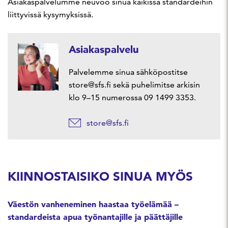
Asiakaspalvelumme neuvoo sinua kaikissa standardeihin
liittyvissä kysymyksissä.
Asiakaspalvelu
Palvelemme sinua sähköpostitse
store@sfs.fi sekä puhelimitse arkisin
klo 9–15 numerossa 09 1499 3353.
store@sfs.fi
KIINNOSTAISIKO SINUA MYÖS
Väestön vanheneminen haastaa työelämää –
standardeista apua työnantajille ja päättäjille