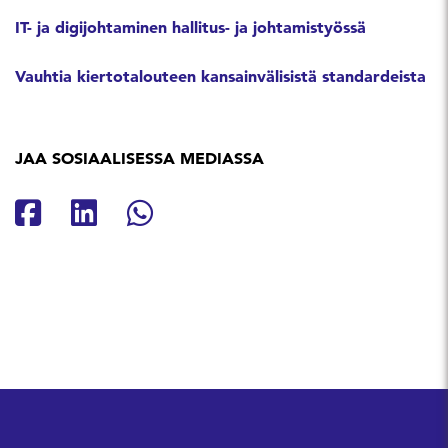
IT- ja digijohtaminen hallitus- ja johtamistyössä
Vauhtia kiertotalouteen kansainvälisistä standardeista
JAA SOSIAALISESSA MEDIASSA
Jaa Facebookissa
Jaa Linkedinissä
Jaa Whatsappissa