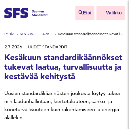
Siirry sisältöön
Etsi
Valikko
Etsi sivuilta
Etusivu
SFS Suomen Standardit
Ajankohtaista
Kesäkuun standardikäännökset tukevat laatua, turvallisuutta ja kestävää kehitystä
Hae hakutermillä
2.7.2026
UUDET STANDARDIT
Kesäkuun standardikäännökset
tukevat laatua, turvallisuutta ja
kestävää kehitystä
Uusien standardikäännösten joukosta löytyy tukea
niin laadunhallintaan, kiertotalouteen, sähkö- ja
koneturvallisuuteen kuin rakentamiseen ja energia-
alallekin.