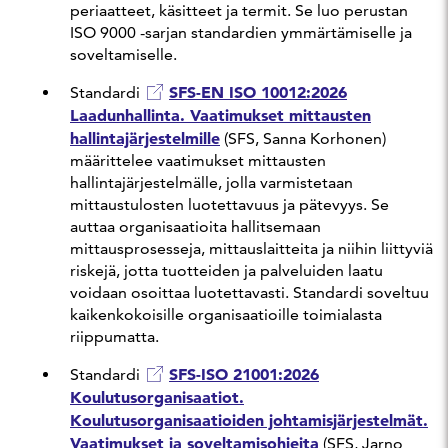
periaatteet, käsitteet ja termit. Se luo perustan
ISO 9000 -sarjan standardien ymmärtämiselle ja
soveltamiselle.
SFS-EN ISO 10012:2026
Standardi
Laadunhallinta. Vaatimukset mittausten
hallintajärjestelmille
(SFS, Sanna Korhonen)
määrittelee vaatimukset mittausten
hallintajärjestelmälle, jolla varmistetaan
mittaustulosten luotettavuus ja pätevyys. Se
auttaa organisaatioita hallitsemaan
mittausprosesseja, mittauslaitteita ja niihin liittyviä
riskejä, jotta tuotteiden ja palveluiden laatu
voidaan osoittaa luotettavasti. Standardi soveltuu
kaikenkokoisille organisaatioille toimialasta
riippumatta.
SFS-ISO 21001:2026
Standardi
Koulutusorganisaatiot.
Koulutusorganisaatioiden johtamisjärjestelmät.
Vaatimukset ja soveltamisohjeita
(SFS, Jarno