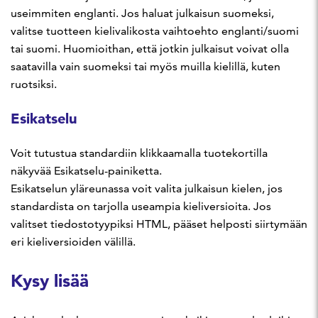
useimmiten englanti. Jos haluat julkaisun suomeksi,
valitse tuotteen kielivalikosta vaihtoehto englanti/suomi
tai suomi. Huomioithan, että jotkin julkaisut voivat olla
saatavilla vain suomeksi tai myös muilla kielillä, kuten
ruotsiksi.
Esikatselu
Voit tutustua standardiin klikkaamalla tuotekortilla
näkyvää Esikatselu-painiketta.
Esikatselun yläreunassa voit valita julkaisun kielen, jos
standardista on tarjolla useampia kieliversioita. Jos
valitset tiedostotyypiksi HTML, pääset helposti siirtymään
eri kieliversioiden välillä.
Kysy lisää