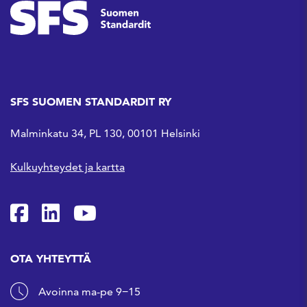
SFS SUOMEN STANDARDIT RY
Malminkatu 34, PL 130, 00101 Helsinki
Kulkuyhteydet ja kartta
SFS Facebookissa
SFS Linkedinissä
SFS Youtubessa
OTA YHTEYTTÄ
Avoinna ma-pe 9−15