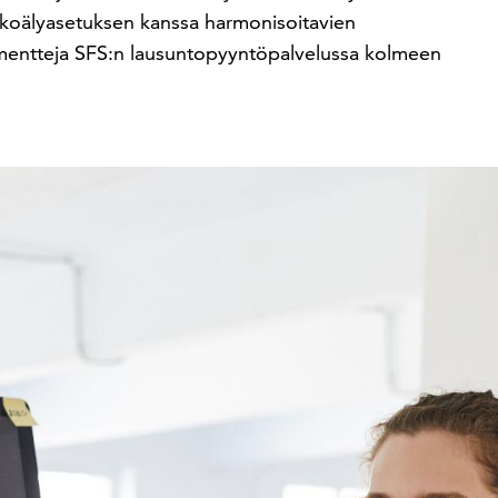
ekoälyasetuksen kanssa harmonisoitavien
ommentteja SFS:n lausuntopyyntöpalvelussa kolmeen