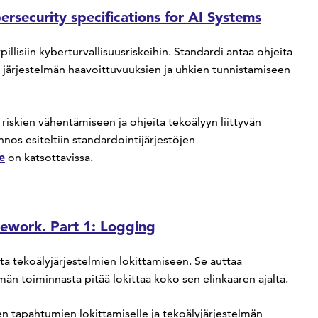
ersecurity specifications for AI Systems
pillisiin kyberturvallisuusriskeihin. Standardi antaa ohjeita
, järjestelmän haavoittuvuuksien ja uhkien tunnistamiseen
 riskien vähentämiseen ja ohjeita tekoälyyn liittyvän
os esiteltiin standardointijärjestöjen
e
on katsottavissa.
ework. Part 1: Logging
ita tekoälyjärjestelmien lokittamiseen. Se auttaa
än toiminnasta pitää lokittaa koko sen elinkaaren ajalta.
en tapahtumien lokittamiselle ja tekoälyjärjestelmän