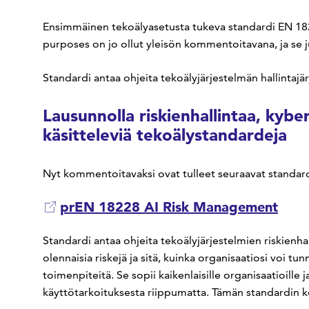
Ensimmäinen tekoälyasetusta tukeva standardi EN 18
purposes on jo ollut yleisön kommentoitavana, ja se j
Standardi antaa ohjeita tekoälyjärjestelmän hallintajä
Lausunnolla riskienhallintaa, kyber
käsitteleviä tekoälystandardeja
Nyt kommentoitavaksi ovat tulleet seuraavat standard
prEN 18228 AI Risk Management
Standardi antaa ohjeita tekoälyjärjestelmien riskienhall
olennaisia riskejä ja sitä, kuinka organisaatiosi voi tunnis
toimenpiteitä. Se sopii kaikenlaisille organisaatioille ja
käyttötarkoituksesta riippumatta. Tämän standardin 