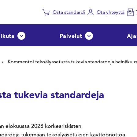
Osta standardi
Ota yhteyttä
aikuta
Palvelut
Aja
Avaa tai sulje pudotusvalikko
Avaa tai sulje pudotusvalik
Kommentoi tekoälyasetusta tukevia standardeja heinäkuu
ta tukevia standardeja
an elokuussa 2028 korkeariskisten
tandardeja tukemaan tekoälyasetuksen käyttöönottoa.