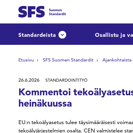
Siirry sisältöön
Etsi sivuilta
Standardeista
Osallistu ja v
Avaa tai sulje pudotusvalikko
Hae hakutermillä
Etusivu
SFS Suomen Standardit
Ajankohtaista
26.6.2026
STANDARDOINTITYÖ
Kommentoi tekoälyasetus
heinäkuussa
EU:n tekoälyasetus tulee täysimääräisesti voima
tekoälyjärjestelmien osalta. CEN valmistelee s