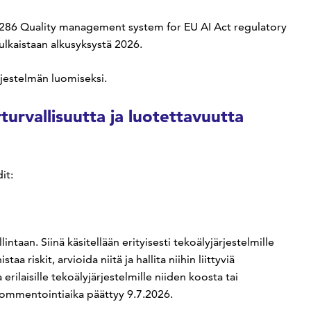
286 Quality management system for EU AI Act regulatory
ulkaistaan alkusyksystä 2026.
rjestelmän luomiseksi.
turvallisuutta ja luotettavuutta
it:
intaan. Siinä käsitellään erityisesti tekoälyjärjestelmille
taa riskit, arvioida niitä ja hallita niihin liittyviä
 erilaisille tekoälyjärjestelmille niiden koosta tai
kommentointiaika päättyy 9.7.2026.