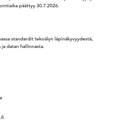
ntiaika päättyy 30.7.2026.
sa standardit tekoälyn läpinäkyvyydestä,
ja datan hallinnasta.
a
fi