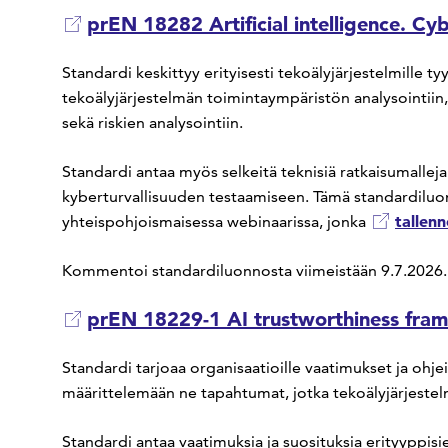
prEN 18282 Artificial intelligence. Cyb
Standardi keskittyy erityisesti tekoälyjärjestelmille tyy
tekoälyjärjestelmän toimintaympäristön analysointiin
sekä riskien analysointiin.
Standardi antaa myös selkeitä teknisiä ratkaisumalleja
kyberturvallisuuden testaamiseen. Tämä standardiluonn
tallenn
yhteispohjoismaisessa webinaarissa, jonka
Kommentoi standardiluonnosta viimeistään 9.7.2026.
prEN 18229-1 AI trustworthiness fram
Standardi tarjoaa organisaatioille vaatimukset ja ohje
määrittelemään ne tapahtumat, jotka tekoälyjärjestelm
Standardi antaa vaatimuksia ja suosituksia erityyppisi