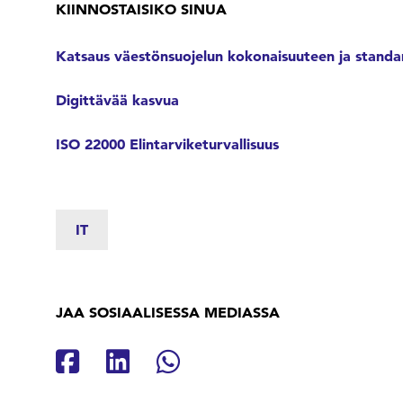
KIINNOSTAISIKO SINUA
Katsaus väestönsuojelun kokonaisuuteen ja standa
Digittävää kasvua
ISO 22000 Elintarviketurvallisuus
IT
JAA SOSIAALISESSA MEDIASSA
Jaa Facebookissa
Jaa Linkedinissä
Jaa Whatsappissa