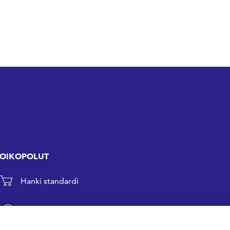
OIKOPOLUT
Hanki standardi
Kommentoi tekeillä olevia standardeja