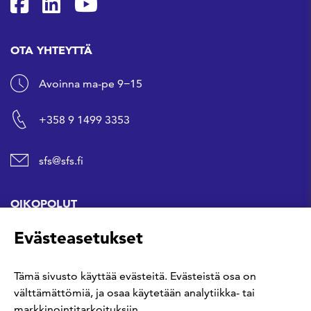
SFS Facebookissa
SFS Linkedinissä
SFS Youtubessa
OTA YHTEYTTÄ
Avoinna ma-pe 9−15
+358 9 1499 3353
sfs@sfs.fi
OIKOPOLUT
Evästeasetukset
Hanki standardi
Tämä sivusto käyttää evästeitä. Evästeistä osa on
Kommentoi tekeillä olevia standardeja
välttämättömiä, ja osaa käytetään analytiikka- tai
markkinointitarkoituksiin.