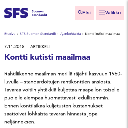
Siirry sisältöön
Etsi
Valikko
Etsi sivuilta
Etusivu
SFS Suomen Standardit
Ajankohtaista
Kontti kutisti maailmaa
Hae hakutermillä
7.11.2018
ARTIKKELI
Kontti kutisti maailmaa
Rahtiliikenne maailman merillä räjähti kasvuun 1960-
luvulla – standardoitujen rahtikonttien ansiosta.
Tavaraa voitiin yhtäkkiä kuljettaa maapallon toiselle
puolelle aiempaa huomattavasti edullisemmin.
Ennen konttiaikaa kuljetusten kustannukset
saattoivat lohkaista tavaran hinnasta jopa
neljänneksen.