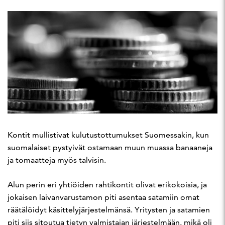
Kontit mullistivat kulutustottumukset Suomessakin, kun
suomalaiset pystyivät ostamaan muun muassa banaaneja
ja tomaatteja myös talvisin.
Alun perin eri yhtiöiden rahtikontit olivat erikokoisia, ja
jokaisen laivanvarustamon piti asentaa satamiin omat
räätälöidyt käsittelyjärjestelmänsä. Yritysten ja satamien
piti siis sitoutua tietyn valmistajan järjestelmään, mikä oli