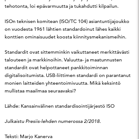
tehotonta, loi epävarmuutta ja tukahdutti kilpailun.
ISOn teknisen komitean (ISO/TC 104) asiantuntijajoukko
on vuodesta 1961 lähtien standardoinut lähes kaikki
konttien ominaisuudet koosta kiinnitysmekanismeihin.
Standardit ovat sittemminkin vaikuttaneet merkittävästi
talouteen ja markkinoihin. Valuutta- ja maatunnusten
standardit ovat helpottaneet pankkitoiminnan
digitalisoitumista. USB-liittimen standardi on parantanut
monien laitteiden yhteentoimivuutta. Mikä keksintö
mullistaa maailmaa seuraavaksi?
Lähde: Kansainvälinen standardisointijärjestö ISO
Julkaistu Presiis-lehden numerossa 2/2018.
Teksti: Marjo Kanerva