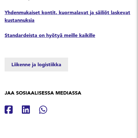
Yhdenmukaiset kontit, kuormalavat ja säiliöt laskevat
kustannuksia
Standardeista on hyötyä meille kaikille
Liikenne ja logistiikka
JAA SOSIAALISESSA MEDIASSA
Jaa Facebookissa
Jaa Linkedinissä
Jaa Whatsappissa