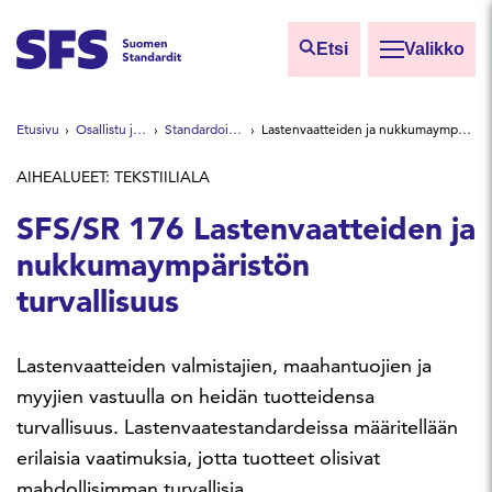
Siirry sisältöön
Etsi
Valikko
Etsi sivuilta
Etusivu
Osallistu ja vaikuta
Standardointiryhmät
Lastenvaatteiden ja nukkumaympäristön turvallisuus
Hae hakutermillä
AIHEALUEET: TEKSTIILIALA
SFS/SR 176 Lastenvaatteiden ja
nukkumaympäristön
turvallisuus
Lastenvaatteiden valmistajien, maahantuojien ja
myyjien vastuulla on heidän tuotteidensa
turvallisuus. Lastenvaatestandardeissa määritellään
erilaisia vaatimuksia, jotta tuotteet olisivat
mahdollisimman turvallisia.