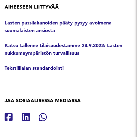
AIHEESEEN LIITTYVÄÄ
Lasten pussilakanoiden pääty pysyy avoimena
suomalaisten ansiosta
Katso tallenne tilaisuudestamme 28.9.2022: Lasten
nukkumaympäristön turvallisuus
Tekstiilialan standardointi
JAA SOSIAALISESSA MEDIASSA
Jaa Facebookissa
Jaa Linkedinissä
Jaa Whatsappissa