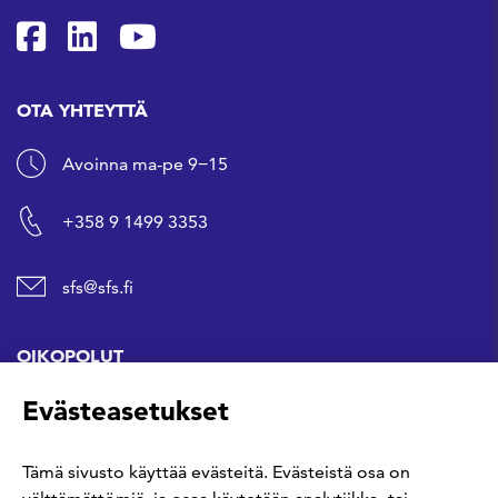
SFS Facebookissa
SFS Linkedinissä
SFS Youtubessa
OTA YHTEYTTÄ
Avoinna ma-pe 9−15
+358 9 1499 3353
sfs@sfs.fi
OIKOPOLUT
Evästeasetukset
Hanki standardi
Tämä sivusto käyttää evästeitä. Evästeistä osa on
Kommentoi tekeillä olevia standardeja