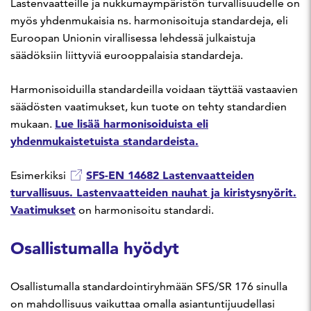
Lastenvaatteille ja nukkumaympäristön turvallisuudelle on
myös yhdenmukaisia ns. harmonisoituja standardeja, eli
Euroopan Unionin virallisessa lehdessä julkaistuja
säädöksiin liittyviä eurooppalaisia standardeja.
Harmonisoiduilla standardeilla voidaan täyttää vastaavien
säädösten vaatimukset, kun tuote on tehty standardien
Lue lisää harmonisoiduista eli
mukaan.
yhdenmukaistetuista standardeista.
SFS-EN 14682 Lastenvaatteiden
Esimerkiksi
turvallisuus. Lastenvaatteiden nauhat ja kiristysnyörit.
Vaatimukset
on harmonisoitu standardi.
Osallistumalla hyödyt
Osallistumalla standardointiryhmään SFS/SR 176 sinulla
on mahdollisuus vaikuttaa omalla asiantuntijuudellasi