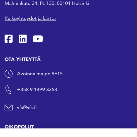
Malminkatu 34, PL 130, 00101 Helsinki
Kulkuyhteydet ja kartta
SFS Facebookissa
SFS Linkedinissä
SFS Youtubessa
OTA YHTEYTTÄ
Avoinna ma-pe 9−15
+358 9 1499 3353
sfs@sfs.fi
OIKOPOLUT