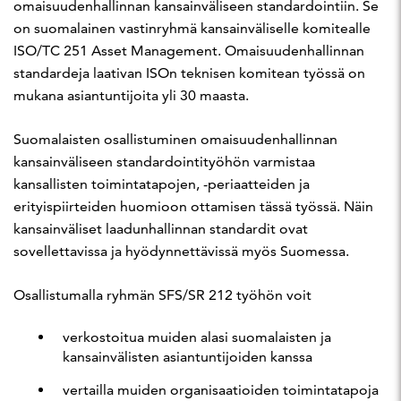
omaisuudenhallinnan kansainväliseen standardointiin. Se
on suomalainen vastinryhmä kansainväliselle komitealle
ISO/TC 251 Asset Management. Omaisuudenhallinnan
standardeja laativan ISOn teknisen komitean työssä on
mukana asiantuntijoita yli 30 maasta.
Suomalaisten osallistuminen omaisuudenhallinnan
kansainväliseen standardointityöhön varmistaa
kansallisten toimintatapojen, -periaatteiden ja
erityispiirteiden huomioon ottamisen tässä työssä. Näin
kansainväliset laadunhallinnan standardit ovat
sovellettavissa ja hyödynnettävissä myös Suomessa.
Osallistumalla ryhmän SFS/SR 212 työhön voit
verkostoitua muiden alasi suomalaisten ja
kansainvälisten asiantuntijoiden kanssa
vertailla muiden organisaatioiden toimintatapoja