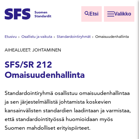
Siirry sisältöön
Etsi
Valikko
Etsi sivuilta
Etusivu
Osallistu ja vaikuta
Standardointiryhmät
Omaisuudenhallinta
Hae hakutermillä
AIHEALUEET: JOHTAMINEN
SFS/SR 212
Omaisuudenhallinta
Standardointiryhmä osallistuu omaisuudenhallintaa
ja sen järjestelmällistä johtamista koskevien
kansainvälisten standardien laadintaan ja varmistaa,
että standardointityössä huomioidaan myös
Suomen mahdolliset erityispiirteet.