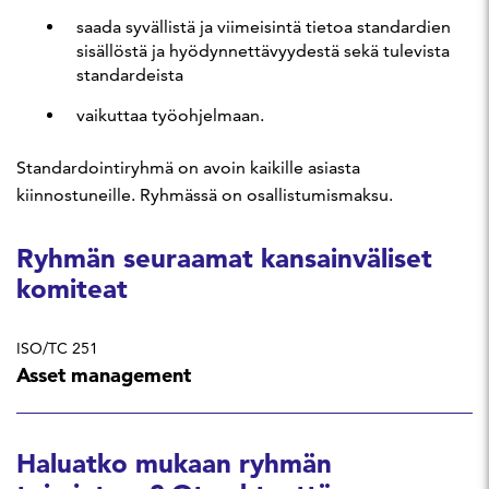
saada syvällistä ja viimeisintä tietoa standardien
sisällöstä ja hyödynnettävyydestä sekä tulevista
standardeista
vaikuttaa työohjelmaan.
Standardointiryhmä on avoin kaikille asiasta
kiinnostuneille. Ryhmässä on osallistumismaksu.
Ryhmän seuraamat kansainväliset
komiteat
ISO/TC 251
Asset management
Haluatko mukaan ryhmän