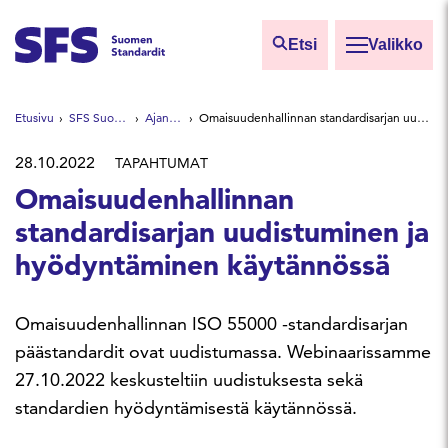
Siirry sisältöön
Etsi
Valikko
Etsi sivuilta
Etusivu
SFS Suomen Standardit
Ajankohtaista
Omaisuudenhallinnan standardisarjan uudistuminen ja hyödyntäminen käytännössä
Hae hakutermillä
28.10.2022
TAPAHTUMAT
Omaisuudenhallinnan
standardisarjan uudistuminen ja
hyödyntäminen käytännössä
Omaisuudenhallinnan ISO 55000 -standardisarjan
päästandardit ovat uudistumassa. Webinaarissamme
27.10.2022 keskusteltiin uudistuksesta sekä
standardien hyödyntämisestä käytännössä.