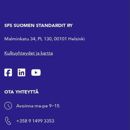
SFS SUOMEN STANDARDIT RY
Malminkatu 34, PL 130, 00101 Helsinki
Kulkuyhteydet ja kartta
SFS Facebookissa
SFS Linkedinissä
SFS Youtubessa
OTA YHTEYTTÄ
Avoinna ma-pe 9−15
+358 9 1499 3353