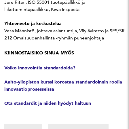
Jere Ritari, ISO 55001 tuotepäällikkö ja
liiketoimintapäällikkö, Kiwa Inspecta
Yhteenveto ja keskustelua
Vesa Männistö, johtava asiantuntija, Väylävirasto ja SFS/SR
212 Omaisuudenhallinta -ryhmän puheenjohtaja
KIINNOSTAISIKO SINUA MYÖS
Voiko innovointia standardoida?
Aalto-yliopiston kurssi korostaa standardoinnin roolia
innovaatioprosesseissa
Ota standardit ja niiden hyödyt haltuun