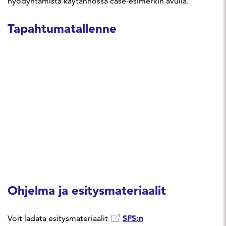
hyödyntämistä käytännössä case-esimerkin avulla.
Tapahtumatallenne
Ohjelma ja esitysmateriaalit
SFS:n
Voit ladata esitysmateriaalit