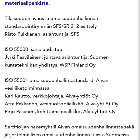
materiaalipankista.
Tilaisuuden avaus ja omaisuudenhallinnan
standardointiryhmän SFS/SR 212 esittely
Risto Pulkkanen, asiantuntija, SFS
ISO 55000 -sarja uudistuu
Jyrki Paavilainen, johtava asiantuntija, Suomen
kuntatekniikan yhdistys, WSP Finland Oy
ISO 55001 omaisuudenhallintastandardi Alvan
vesiliiketoiminnassa
Kari Kautto, verkkojohtaja, Alva-yhtiöt Oy
Atte Pakkanen, vesihuoltopäällikkö, Alva-yhtiöt Oy
Pirjo Pasanen, kehittämispäällikkö, Alva-yhtiöt Oy
Sertifioijan näkemyksiä Alvan omaisuudenhallinnasta sekä
järjestelmällisen omaisuudenhallinnan tilasta Suomessa