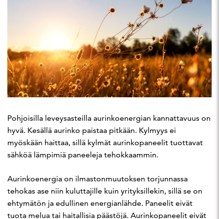
Pohjoisilla leveysasteilla aurinkoenergian kannattavuus on
hyvä. Kesällä aurinko paistaa pitkään. Kylmyys ei
myöskään haittaa, sillä kylmät aurinkopaneelit tuottavat
sähköä lämpimiä paneeleja tehokkaammin.
Aurinkoenergia on ilmastonmuutoksen torjunnassa
tehokas ase niin kuluttajille kuin yrityksillekin, sillä se on
ehtymätön ja edullinen energianlähde. Paneelit eivät
tuota melua tai haitallisia päästöjä. Aurinkopaneelit eivät