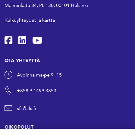
Malminkatu 34, PL 130, 00101 Helsinki
Kulkuyhteydet ja kartta
SFS Facebookissa
SFS Linkedinissä
SFS Youtubessa
OTA YHTEYTTÄ
Avoinna ma-pe 9−15
+358 9 1499 3353
sfs@sfs.fi
OIKOPOLUT