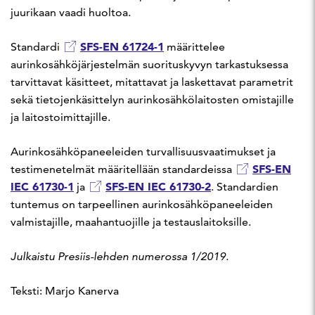
juurikaan vaadi huoltoa.
SFS-EN 61724-1
Standardi
määrittelee
aurinkosähköjärjestelmän suorituskyvyn tarkastuksessa
tarvittavat käsitteet, mitattavat ja laskettavat parametrit
sekä tietojenkäsittelyn aurinkosähkölaitosten omistajille
ja laitostoimittajille.
Aurinkosähköpaneeleiden turvallisuusvaatimukset ja
SFS-EN
testimenetelmät määritellään standardeissa
IEC 61730-1
SFS-EN IEC 61730-2
ja
. Standardien
tuntemus on tarpeellinen aurinkosähköpaneeleiden
valmistajille, maahantuojille ja testauslaitoksille.
Julkaistu Presiis-lehden numerossa 1/2019.
Teksti: Marjo Kanerva