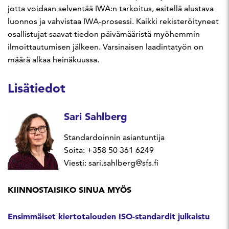
jotta voidaan selventää IWA:n tarkoitus, esitellä alustava
luonnos ja vahvistaa IWA-prosessi. Kaikki rekisteröityneet
osallistujat saavat tiedon päivämääristä myöhemmin
ilmoittautumisen jälkeen. Varsinaisen laadintatyön on
määrä alkaa heinäkuussa.
Lisätiedot
Sari Sahlberg
Standardoinnin asiantuntija
Soita: +358 50 361 6249
Viesti: sari.sahlberg@sfs.fi
KIINNOSTAISIKO SINUA MYÖS
Ensimmäiset kiertotalouden ISO-standardit julkaistu