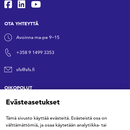
SFS Facebookissa
SFS Linkedinissä
SFS Youtubessa
OTA YHTEYTTÄ
Avoinna ma-pe 9−15
+358 9 1499 3353
sfs@sfs.fi
OIKOPOLUT
Evästeasetukset
Hanki standardi
Tämä sivusto käyttää evästeitä. Evästeistä osa on
Kommentoi tekeillä olevia standardeja
välttämättömiä, ja osaa käytetään analytiikka- tai