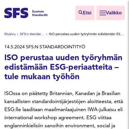
Siirry sisältöön
Etsi
Valikko
Etsi sivuilta
Etusivu
SFS:n standardoinnin uutiset
ISO perustaa uuden työryhmän edistämään ESG-periaatteita – tule mukaan työhön
Hae hakutermillä
14.5.2024
SFS:N STANDARDOINTITYÖ
ISO perustaa uuden työryhmän
edistämään ESG-periaatteita –
tule mukaan työhön
ISOssa on päätetty Britannian, Kanadan ja Brasilian
kansallisten standardointijärjestöjen aloitteesta, että
ESG:lle laaditaan maailmanlaajuinen IWA-julkaisu eli
international workshop agreement. ESG viittaa
englanninkielisiin sanoihin environment, social ja