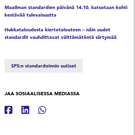
Maailman standardien päivänä 14.10. katsotaan kohti
kestävää tulevaisuutta
Hukkataloudesta kiertotalouteen – näin uudet
standardit vauhdittavat välttämätöntä siirtymää
SFS:n standardoinnin uutiset
JAA SOSIAALISESSA MEDIASSA
Jaa Facebookissa
Jaa Linkedinissä
Jaa Whatsappissa