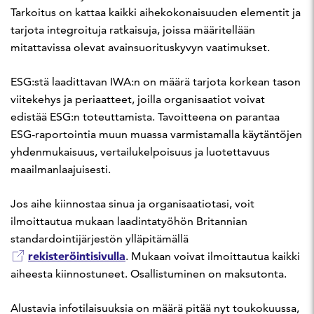
Tarkoitus on kattaa kaikki aihekokonaisuuden elementit ja
tarjota integroituja ratkaisuja, joissa määritellään
mitattavissa olevat avainsuorituskyvyn vaatimukset.
ESG:stä laadittavan IWA:n on määrä tarjota korkean tason
viitekehys ja periaatteet, joilla organisaatiot voivat
edistää ESG:n toteuttamista. Tavoitteena on parantaa
ESG-raportointia muun muassa varmistamalla käytäntöjen
yhdenmukaisuus, vertailukelpoisuus ja luotettavuus
maailmanlaajuisesti.
Jos aihe kiinnostaa sinua ja organisaatiotasi, voit
ilmoittautua mukaan laadintatyöhön Britannian
standardointijärjestön ylläpitämällä
rekisteröintisivulla
. Mukaan voivat ilmoittautua kaikki
aiheesta kiinnostuneet. Osallistuminen on maksutonta.
Alustavia infotilaisuuksia on määrä pitää nyt toukokuussa,