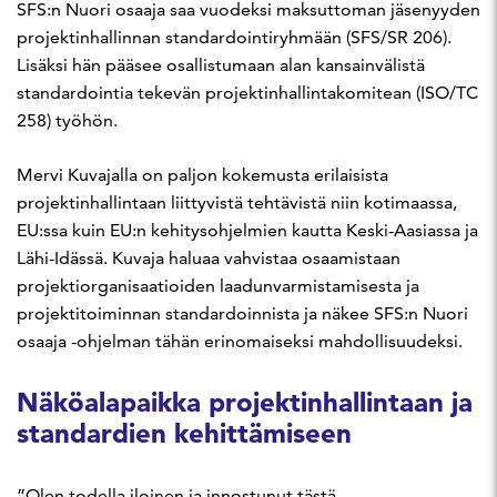
SFS:n Nuori osaaja saa vuodeksi maksuttoman jäsenyyden
projektinhallinnan standardointiryhmään (SFS/SR 206).
Lisäksi hän pääsee osallistumaan alan kansainvälistä
standardointia tekevän projektinhallintakomitean (ISO/TC
258) työhön.
Mervi Kuvajalla on paljon kokemusta erilaisista
projektinhallintaan liittyvistä tehtävistä niin kotimaassa,
EU:ssa kuin EU:n kehitysohjelmien kautta Keski-Aasiassa ja
Lähi-Idässä. Kuvaja haluaa vahvistaa osaamistaan
projektiorganisaatioiden laadunvarmistamisesta ja
projektitoiminnan standardoinnista ja näkee SFS:n Nuori
osaaja -ohjelman tähän erinomaiseksi mahdollisuudeksi.
Näköalapaikka projektinhallintaan ja
standardien kehittämiseen
”Olen todella iloinen ja innostunut tästä