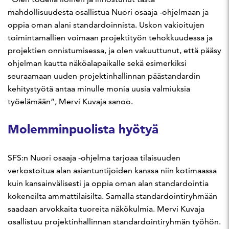
mahdollisuudesta osallistua Nuori osaaja -ohjelmaan ja
oppia oman alani standardoinnista. Uskon vakioitujen
toimintamallien voimaan projektityön tehokkuudessa ja
projektien onnistumisessa, ja olen vakuuttunut, että pääsy
ohjelman kautta näköalapaikalle sekä esimerkiksi
seuraamaan uuden projektinhallinnan päästandardin
kehitystyötä antaa minulle monia uusia valmiuksia
työelämään”, Mervi Kuvaja sanoo.
Molemminpuolista hyötyä
SFS:n Nuori osaaja -ohjelma tarjoaa tilaisuuden
verkostoitua alan asiantuntijoiden kanssa niin kotimaassa
kuin kansainvälisesti ja oppia oman alan standardointia
kokeneilta ammattilaisilta. Samalla standardointiryhmään
saadaan arvokkaita tuoreita näkökulmia. Mervi Kuvaja
osallistuu projektinhallinnan standardointiryhmän työhön.