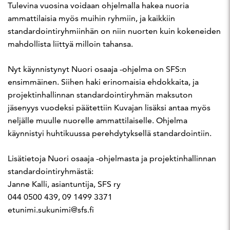
Tulevina vuosina voidaan ohjelmalla hakea nuoria
ammattilaisia myös muihin ryhmiin, ja kaikkiin
standardointiryhmiinhän on niin nuorten kuin kokeneiden
mahdollista liittyä milloin tahansa.
Nyt käynnistynyt Nuori osaaja -ohjelma on SFS:n
ensimmäinen. Siihen haki erinomaisia ehdokkaita, ja
projektinhallinnan standardointiryhmän maksuton
jäsenyys vuodeksi päätettiin Kuvajan lisäksi antaa myös
neljälle muulle nuorelle ammattilaiselle. Ohjelma
käynnistyi huhtikuussa perehdytyksellä standardointiin.
Lisätietoja Nuori osaaja -ohjelmasta ja projektinhallinnan
standardointiryhmästä:
Janne Kalli, asiantuntija, SFS ry
044 0500 439, 09 1499 3371
etunimi.sukunimi@sfs.fi