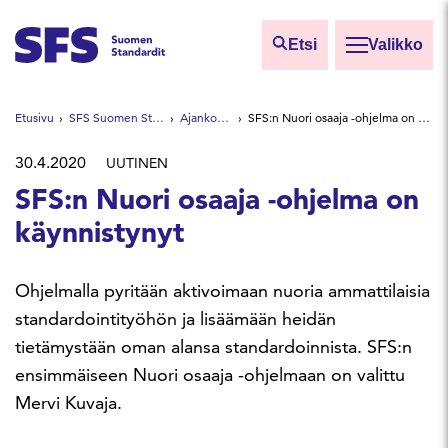
Siirry sisältöön
Etsi
Valikko
Etsi sivuilta
Etusivu
SFS Suomen Standardit
Ajankohtaista
SFS:n Nuori osaaja -ohjelma on käynnistynyt
Hae hakutermillä
30.4.2020
UUTINEN
SFS:n Nuori osaaja -ohjelma on
käynnistynyt
Ohjelmalla pyritään aktivoimaan nuoria ammattilaisia
standardointityöhön ja lisäämään heidän
tietämystään oman alansa standardoinnista. SFS:n
ensimmäiseen Nuori osaaja -ohjelmaan on valittu
Mervi Kuvaja.