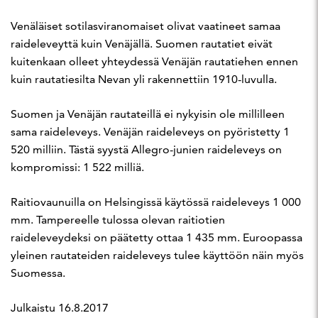
Venäläiset sotilasviranomaiset olivat vaatineet samaa
raideleveyttä kuin Venäjällä. Suomen rautatiet eivät
kuitenkaan olleet yhteydessä Venäjän rautatiehen ennen
kuin rautatiesilta Nevan yli rakennettiin 1910-luvulla.
Suomen ja Venäjän rautateillä ei nykyisin ole millilleen
sama raideleveys. Venäjän raideleveys on pyöristetty 1
520 milliin. Tästä syystä Allegro-junien raideleveys on
kompromissi: 1 522 milliä.
Raitiovaunuilla on Helsingissä käytössä raideleveys 1 000
mm. Tampereelle tulossa olevan raitiotien
raideleveydeksi on päätetty ottaa 1 435 mm. Euroopassa
yleinen rautateiden raideleveys tulee käyttöön näin myös
Suomessa.
Julkaistu 16.8.2017