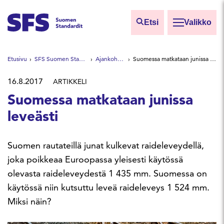
Siirry sisältöön
Etsi
Valikko
Etsi sivuilta
Etusivu
SFS Suomen Standardit
Ajankohtaista
Suomessa matkataan junissa leveästi
Hae hakutermillä
16.8.2017
ARTIKKELI
Suomessa matkataan junissa
leveästi
Suomen rautateillä junat kulkevat raideleveydellä,
joka poikkeaa Euroopassa yleisesti käytössä
olevasta raideleveydestä 1 435 mm. Suomessa on
käytössä niin kutsuttu leveä raideleveys 1 524 mm.
Miksi näin?