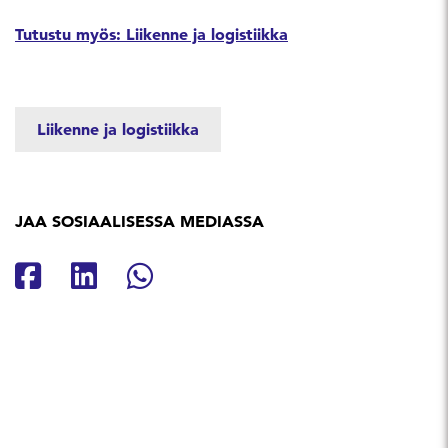
Tutustu myös: Liikenne ja logistiikka
Liikenne ja logistiikka
JAA SOSIAALISESSA MEDIASSA
Jaa Facebookissa
Jaa Linkedinissä
Jaa Whatsappissa