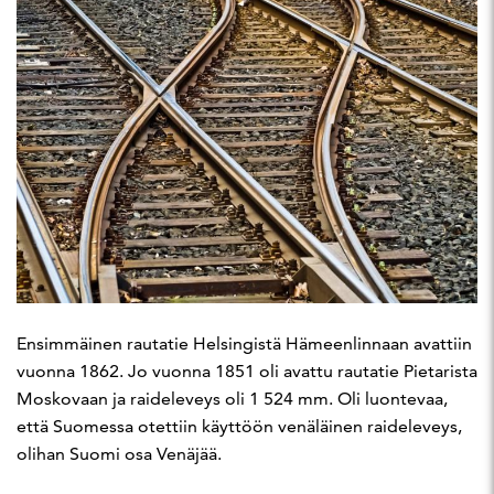
Ensimmäinen rautatie Helsingistä Hämeenlinnaan avattiin
vuonna 1862. Jo vuonna 1851 oli avattu rautatie Pietarista
Moskovaan ja raideleveys oli 1 524 mm. Oli luontevaa,
että Suomessa otettiin käyttöön venäläinen raideleveys,
olihan Suomi osa Venäjää.