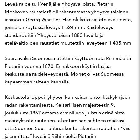
Leveä raide tuli Venäjälle Yhdysvalloista. Pietarin
Moskovan rautatietä oli rakentamassa yhdysvaltalainen
insinööri Georg Whistler. Hän oli kotoisin etelävaltioista,
joissa oli käytössä leveys 1 524 mm. Raideleveys
standardoitiin Yhdysvalloissa 1880-luvulla ja
etelävaltioiden rautatiet muutettiin leveyteen 1 435 mm.
Seuraavaksi Suomessa otettiin käyttöön rata Riihimäeltä
Pietariin vuonna 1870. Ennakkoon käytiin laajaa
keskustelua raideleveydestä. Monet olivat Suomessa
kapeamman raiteen kannalla.
Keskustelu loppui lyhyeen kun keisari antoi käskykirjeen
radan rakentamisesta. Keisarillisen majesteetin 9.
joulukuuta 1867 antama armollinen julistus erinäisistä
määräyksistä rautatien rakentamisen suhteen määräsi,
että Suomen Suuriruhtinaskunta rakentaa rautatien ”viisi
jalanmittaa” leveänä Riihimäeltä Pietariin.