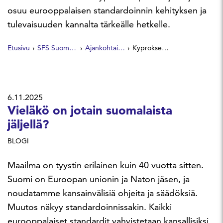
osuu eurooppalaisen standardoinnin kehityksen ja
tulevaisuuden kannalta tärkeälle hetkelle.
Etusivu
SFS Suomen Standardit
Ajankohtaista
Kyproksen EU-puheenjohtajakaudella huomio Euroopan strategisessa autonomiassa
6.11.2025
Vieläkö on jotain suomalaista
jäljellä?
BLOGI
Maailma on tyystin erilainen kuin 40 vuotta sitten.
Suomi on Euroopan unionin ja Naton jäsen, ja
noudatamme kansainvälisiä ohjeita ja säädöksiä.
Muutos näkyy standardoinnissakin. Kaikki
eurooppalaiset standardit vahvistetaan kansallisiksi