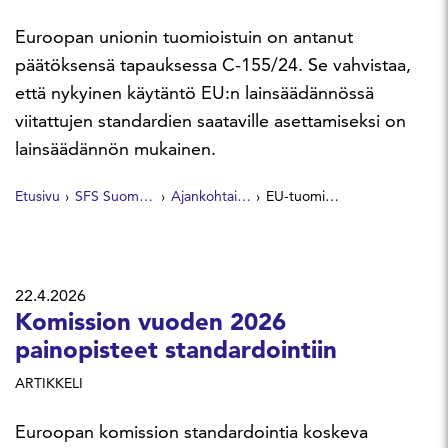
Euroopan unionin tuomioistuin on antanut
päätöksensä tapauksessa C-155/24. Se vahvistaa,
että nykyinen käytäntö EU:n lainsäädännössä
viitattujen standardien saataville asettamiseksi on
lainsäädännön mukainen.
Etusivu
SFS Suomen Standardit
Ajankohtaista
EU-tuomioistuin vahvistaa nykyisen käytännön, jolla harmonisoidut standardit asetetaan saataville
22.4.2026
Komission vuoden 2026
painopisteet standardointiin
ARTIKKELI
Euroopan komission standardointia koskeva