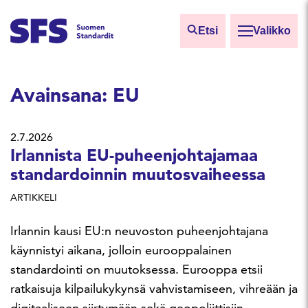
Siirry sisältöön
Etsi
Valikko
Etsi sivuilta
Avainsana:
EU
Hae hakutermillä
2.7.2026
Irlannista EU-puheenjohtajamaa
standardoinnin muutosvaiheessa
ARTIKKELI
Irlannin kausi EU:n neuvoston puheenjohtajana
käynnistyi aikana, jolloin eurooppalainen
standardointi on muutoksessa. Eurooppa etsii
ratkaisuja kilpailukykynsä vahvistamiseen, vihreään ja
digitaaliseen siirtymään sekä geopoliittisiin