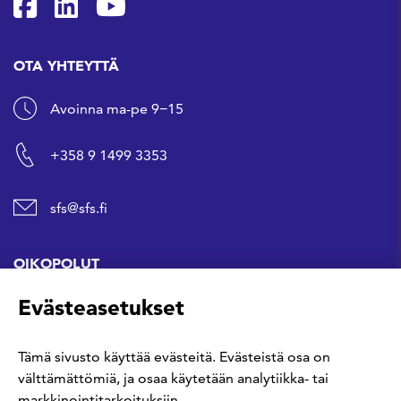
SFS Facebookissa
SFS Linkedinissä
SFS Youtubessa
OTA YHTEYTTÄ
Avoinna ma-pe 9−15
+358 9 1499 3353
sfs@sfs.fi
OIKOPOLUT
Evästeasetukset
Hanki standardi
Tämä sivusto käyttää evästeitä. Evästeistä osa on
Kommentoi tekeillä olevia standardeja
välttämättömiä, ja osaa käytetään analytiikka- tai
markkinointitarkoituksiin.