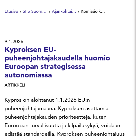
Etusivu
SFS Suomen Standardit
Ajankohtaista
Komissio kysyy yritysten ja toimialajärjestöjen näkemyksiä EU:n standardointiasetuksesta
9.1.2026
Kyproksen EU-
puheenjohtajakaudella huomio
Euroopan strategisessa
autonomiassa
ARTIKKELI
Kypros on aloittanut 1.1.2026 EU:n
puheenjohtajamaana. Kyproksen asettamia
puheenjohtajakauden prioriteetteja, kuten
Euroopan turvallisuutta ja kilpailukykyä, voidaan
edistää standardeilla. Kyproksen puheenjohtajuus