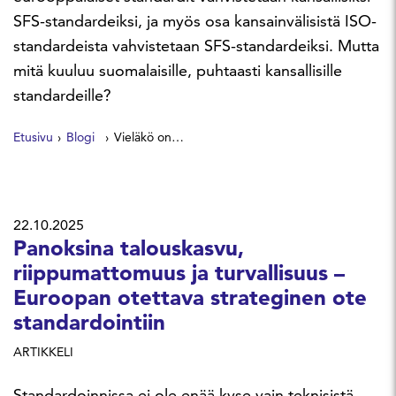
SFS-standardeiksi, ja myös osa kansainvälisistä ISO-
standardeista vahvistetaan SFS-standardeiksi. Mutta
mitä kuuluu suomalaisille, puhtaasti kansallisille
standardeille?
Etusivu
Blogi
Vieläkö on jotain suomalaista jäljellä?
22.10.2025
Panoksina talouskasvu,
riippumattomuus ja turvallisuus –
Euroopan otettava strateginen ote
standardointiin
ARTIKKELI
Standardoinnissa ei ole enää kyse vain teknisistä