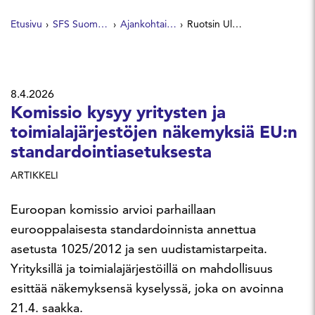
Etusivu
SFS Suomen Standardit
Ajankohtaista
Ruotsin Ulrika Francke on aloittanut CENin puheenjohtajana
8.4.2026
Komissio kysyy yritysten ja
toimialajärjestöjen näkemyksiä EU:n
standardointiasetuksesta
ARTIKKELI
Euroopan komissio arvioi parhaillaan
eurooppalaisesta standardoinnista annettua
asetusta 1025/2012 ja sen uudistamistarpeita.
Yrityksillä ja toimialajärjestöillä on mahdollisuus
esittää näkemyksensä kyselyssä, joka on avoinna
21.4. saakka.