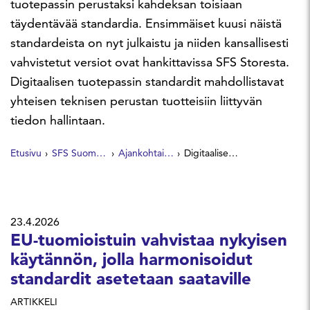
tuotepassin perustaksi kahdeksan toisiaan
täydentävää standardia. Ensimmäiset kuusi näistä
standardeista on nyt julkaistu ja niiden kansallisesti
vahvistetut versiot ovat hankittavissa SFS Storesta.
Digitaalisen tuotepassin standardit mahdollistavat
yhteisen teknisen perustan tuotteisiin liittyvän
tiedon hallintaan.
Etusivu
SFS Suomen Standardit
Ajankohtaista
Digitaalisen tuotepassin ensimmäiset standardit nyt saatavilla SFS Storesta
23.4.2026
EU-tuomioistuin vahvistaa nykyisen
käytännön, jolla harmonisoidut
standardit asetetaan saataville
ARTIKKELI