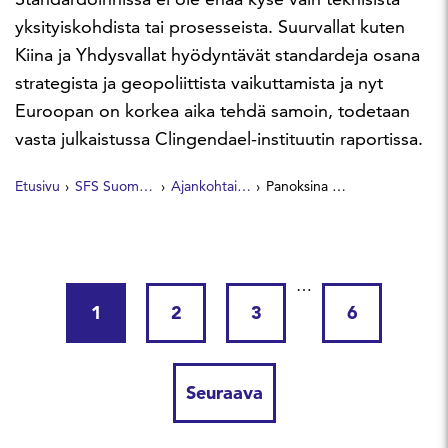
yksityiskohdista tai prosesseista. Suurvallat kuten
Kiina ja Yhdysvallat hyödyntävät standardeja osana
strategista ja geopoliittista vaikuttamista ja nyt
Euroopan on korkea aika tehdä samoin, todetaan
vasta julkaistussa Clingendael-instituutin raportissa.
Etusivu
SFS Suomen Standardit
Ajankohtaista
Panoksina talouskasvu, riippumattomuus ja turvallisuus – Euroopan otettava strateginen ote standardointiin
…
1
2
3
6
Seuraava