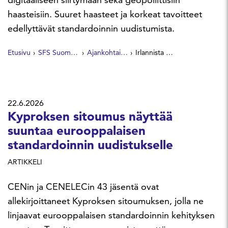
haasteisiin. Suuret haasteet ja korkeat tavoitteet
edellyttävät standardoinnin uudistumista.
Etusivu
SFS Suomen Standardit
Ajankohtaista
Irlannista EU-puheenjohtajamaa standardoinnin muutosvaiheessa
22.6.2026
Kyproksen sitoumus näyttää
suuntaa eurooppalaisen
standardoinnin uudistukselle
ARTIKKELI
CENin ja CENELECin 43 jäsentä ovat
allekirjoittaneet Kyproksen sitoumuksen, jolla ne
linjaavat eurooppalaisen standardoinnin kehityksen