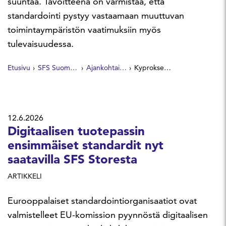
suuntaa. Tavoitteena on varmistaa, että
standardointi pystyy vastaamaan muuttuvan
toimintaympäristön vaatimuksiin myös
tulevaisuudessa.
Etusivu
SFS Suomen Standardit
Ajankohtaista
Kyproksen sitoumus näyttää suuntaa eurooppalaisen standardoinnin uudistukselle
12.6.2026
Digitaalisen tuotepassin
ensimmäiset standardit nyt
saatavilla SFS Storesta
ARTIKKELI
Eurooppalaiset standardointiorganisaatiot ovat
valmistelleet EU-komission pyynnöstä digitaalisen