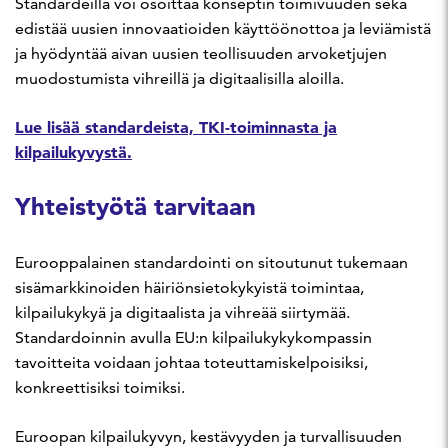
Standardeilla voi osoittaa konseptin toimivuuden sekä
edistää uusien innovaatioiden käyttöönottoa ja leviämistä
ja hyödyntää aivan uusien teollisuuden arvoketjujen
muodostumista vihreillä ja digitaalisilla aloilla.
Lue lisää standardeista, TKI-toiminnasta ja
kilpailukyvystä.
Yhteistyötä tarvitaan
Eurooppalainen standardointi on sitoutunut tukemaan
sisämarkkinoiden häiriönsietokykyistä toimintaa,
kilpailukykyä ja digitaalista ja vihreää siirtymää.
Standardoinnin avulla EU:n kilpailukykykompassin
tavoitteita voidaan johtaa toteuttamiskelpoisiksi,
konkreettisiksi toimiksi.
Euroopan kilpailukyvyn, kestävyyden ja turvallisuuden