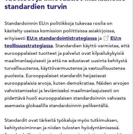
standardien turvin
Standardoinnin EU:n politiikkoja tukevaa roolia on
käsitelty useissa komission poliittisissa asiakirjoissa,
EU:n standardointistrategiassa
EU:n
erityisesti
ja
teollisuusstrategiassa
. Standardien käyttö varmistaa, että
eurooppalaiset tuotteet ja palvelut ovat kilpailukykyisiä
maailmanlaajuisesti ja että ne edustavat uusinta kehitystä
turvallisuutensa, käyttövarmuutensa ja vastuullisuutensa
puolesta. Eurooppalaiset standardit heijastavat
eurooppalaisia arvoja, kuten demokratiaa. Näiden arvojen
vahvistamiseksi ja leviämiseksi maailmanlaajuisesti on
pidettävä huoli eurooppalaisen standardoinnin vahvasta
asemasta globaalilla standardoinnin pelikentällä.
Standardit ovat tärkeitä työkaluja myös tutkimuksen,
kehitystoiminnan ja niiden tulosten hyödyntämisessä.