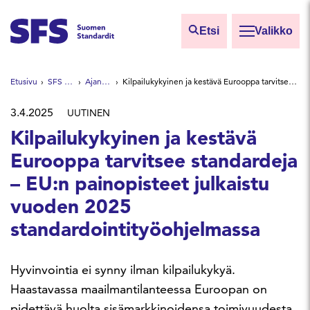
Siirry sisältöön
Etsi
Valikko
Etsi sivuilta
Etusivu
SFS Suomen Standardit
Ajankohtaista
Kilpailukykyinen ja kestävä Eurooppa tarvitsee standardeja – EU:n painopisteet julkaistu vuoden 2025 standardointityöohjelmassa
Hae hakutermillä
3.4.2025
UUTINEN
Kilpailukykyinen ja kestävä
Eurooppa tarvitsee standardeja
– EU:n painopisteet julkaistu
vuoden 2025
standardointityöohjelmassa
Hyvinvointia ei synny ilman kilpailukykyä.
Haastavassa maailmantilanteessa Euroopan on
pidettävä huolta sisämarkkinoidensa toimivuudesta