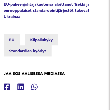
EU-puheenjohtajakautensa aloittanut Tšekki ja
eurooppalaiset standardointijärjestöt tukevat
Ukrainaa
EU
Kilpailukyky
Standardien hyödyt
JAA SOSIAALISESSA MEDIASSA
Jaa Facebookissa
Jaa Linkedinissä
Jaa Whatsappissa