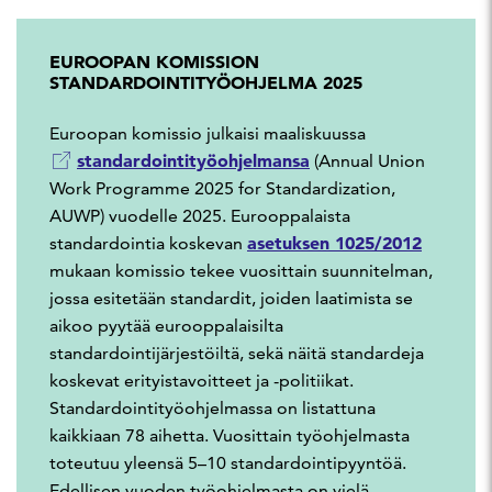
EUROOPAN KOMISSION
STANDARDOINTITYÖOHJELMA 2025
Euroopan komissio julkaisi maaliskuussa
standardointityöohjelmansa
(Annual Union
Work Programme 2025 for Standardization,
AUWP) vuodelle 2025. Eurooppalaista
asetuksen 1025/2012
standardointia koskevan
mukaan komissio tekee vuosittain suunnitelman,
jossa esitetään standardit, joiden laatimista se
aikoo pyytää eurooppalaisilta
standardointijärjestöiltä, sekä näitä standardeja
koskevat erityistavoitteet ja -politiikat.
Standardointityöohjelmassa on listattuna
kaikkiaan 78 aihetta. Vuosittain työohjelmasta
toteutuu yleensä 5–10 standardointipyyntöä.
Edellisen vuoden työohjelmasta on vielä