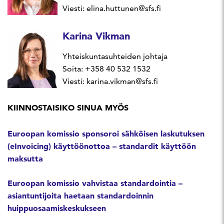
Viesti: elina.huttunen@sfs.fi
Karina Vikman
Yhteiskuntasuhteiden johtaja
Soita: +358 40 532 1532
Viesti: karina.vikman@sfs.fi
KIINNOSTAISIKO SINUA MYÖS
Euroopan komissio sponsoroi sähköisen laskutuksen
(eInvoicing) käyttöönottoa – standardit käyttöön
maksutta
Euroopan komissio vahvistaa standardointia –
asiantuntijoita haetaan standardoinnin
huippuosaamiskeskukseen