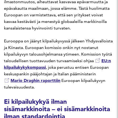
ilmastonmuutos, aiheuttavat kasvavaa epävarmuutta ja
epävakautta maailmaan, jossa elämme. Tästä huolimatta
Euroopan on varmistettava, että sen yritykset voivat
kasvaa kestävästi ja menestyä globaaleilla markkinoilla
kansalaistensa hyvinvointi turvaten.
Eurooppa on jäänyt kilpailukyvyssä jälkeen Yhdysvalloista
ja Kiinasta. Euroopan komissio onkin nyt nostanut
kilpailukyvyn talousohjelmansa ytimeen. Komission työtä
EU:n
taloudellisen tuottavuuden turvaamiseksi ohjaa
kilpailukykykompassi
, joka perustuu entisen Euroopan
keskuspankin pääjohtajan ja Italian pääministerin
Mario Draghin raporttiin
Euroopan kilpailukyvyn
tulevaisuudesta.
Ei kilpailukykyä ilman
sisämarkkinoita – ei sisämarkkinoita
ilman standardointia