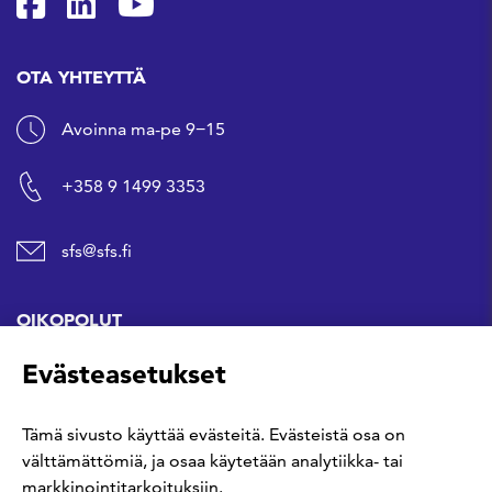
SFS Facebookissa
SFS Linkedinissä
SFS Youtubessa
OTA YHTEYTTÄ
Avoinna ma-pe 9−15
+358 9 1499 3353
sfs@sfs.fi
OIKOPOLUT
Evästeasetukset
Hanki standardi
Tämä sivusto käyttää evästeitä. Evästeistä osa on
Kommentoi tekeillä olevia standardeja
välttämättömiä, ja osaa käytetään analytiikka- tai
markkinointitarkoituksiin.