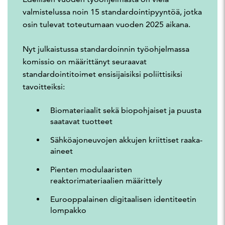
valmistelussa noin 15 standardointipyyntöä, jotka
osin tulevat toteutumaan vuoden 2025 aikana.
Nyt julkaistussa standardoinnin työohjelmassa
komissio on määrittänyt seuraavat
standardointitoimet ensisijaisiksi poliittisiksi
tavoitteiksi:
Biomateriaalit sekä biopohjaiset ja puusta
saatavat tuotteet
Sähköajoneuvojen akkujen kriittiset raaka-
aineet
Pienten modulaaristen
reaktorimateriaalien määrittely
Eurooppalainen digitaalisen identiteetin
lompakko