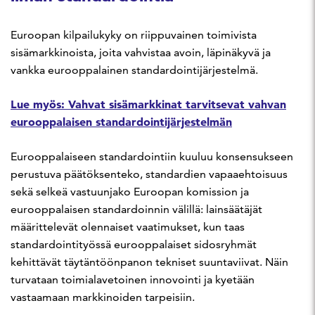
Euroopan kilpailukyky on riippuvainen toimivista
sisämarkkinoista, joita vahvistaa avoin, läpinäkyvä ja
vankka eurooppalainen standardointijärjestelmä.
Lue myös: Vahvat sisämarkkinat tarvitsevat vahvan
eurooppalaisen standardointijärjestelmän
Eurooppalaiseen standardointiin kuuluu konsensukseen
perustuva päätöksenteko, standardien vapaaehtoisuus
sekä selkeä vastuunjako Euroopan komission ja
eurooppalaisen standardoinnin välillä: lainsäätäjät
määrittelevät olennaiset vaatimukset, kun taas
standardointityössä eurooppalaiset sidosryhmät
kehittävät täytäntöönpanon tekniset suuntaviivat. Näin
turvataan toimialavetoinen innovointi ja kyetään
vastaamaan markkinoiden tarpeisiin.