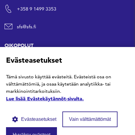
+358 9 1499 3353
sfs@sfs.fi
OIKOPOLUT
Evästeasetukset
Hanki standardi
Tämä sivusto käyttää evästeitä. Evästeistä osa on
Kommentoi tekeillä olevia standardeja
välttämättömiä, ja osaa käytetään analytiikka- tai
markkinointitarkoituksiin.
Anna meille palautetta
Lue lisää Evästekäytännöt-sivulta.
Evästeasetukset
Vain välttämättömät
Hyväksy evästeet