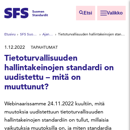
Siirry sisältöön
Etsi
Valikko
Etsi sivuilta
Etusivu
SFS Suomen Standardit
Ajankohtaista
Tietoturvallisuuden hallintakeinojen standardi on uudistettu – mitä on muuttunut?
Hae hakutermillä
1.12.2022
TAPAHTUMAT
Tietoturvallisuuden
hallintakeinojen standardi on
uudistettu – mitä on
muuttunut?
Webinaarissamme 24.11.2022 kuultiin, mitä
muutoksia uudistettuun tietoturvallisuuden
hallintakeinojen standardiin on tullut, millaisia
vaikutuksia muutoksilla on, ja miten standardia