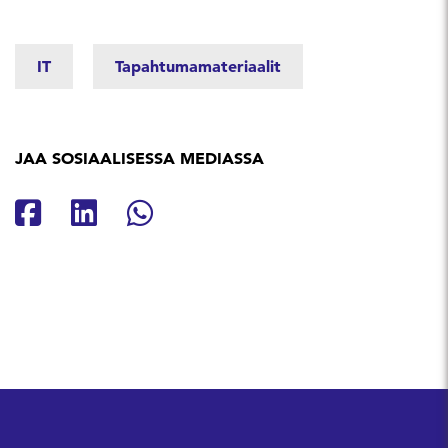
IT
Tapahtumamateriaalit
JAA SOSIAALISESSA MEDIASSA
Jaa Facebookissa
Jaa Linkedinissä
Jaa Whatsappissa