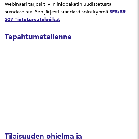
Webinaari tarjosi tiiviin infopaketin uudistetusta
SFS/SR
standardista. Sen järjesti standardisointiryhmä
307 Tietoturvatekniikat
.
Tapahtumatallenne
Tilaisuuden ohjelma ja