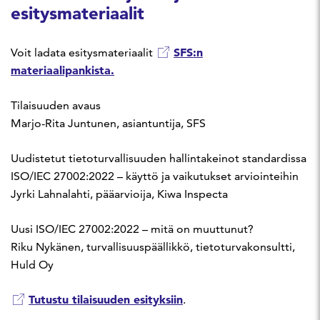
esitysmateriaalit
SFS:n
Voit ladata esitysmateriaalit
materiaalipankista.
Tilaisuuden avaus
Marjo-Rita Juntunen, asiantuntija, SFS
Uudistetut tietoturvallisuuden hallintakeinot standardissa
ISO/IEC 27002:2022 – käyttö ja vaikutukset arviointeihin
Jyrki Lahnalahti, pääarvioija, Kiwa Inspecta
Uusi ISO/IEC 27002:2022 – mitä on muuttunut?
Riku Nykänen, turvallisuuspäällikkö, tietoturvakonsultti,
Huld Oy
Tutustu tilaisuuden esityksiin
.