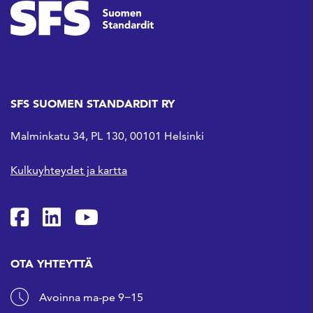
SFS SUOMEN STANDARDIT RY
Malminkatu 34, PL 130, 00101 Helsinki
Kulkuyhteydet ja kartta
SFS Facebookissa
SFS Linkedinissä
SFS Youtubessa
OTA YHTEYTTÄ
Avoinna ma-pe 9−15