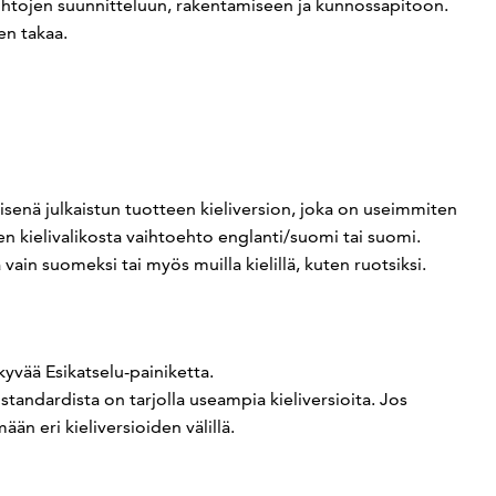
johtojen suunnitteluun, rakentamiseen ja kunnossapitoon.
ien takaa.
senä julkaistun tuotteen kieliversion, joka on useimmiten
een kielivalikosta vaihtoehto englanti/suomi tai suomi.
 vain suomeksi tai myös muilla kielillä, kuten ruotsiksi.
kyvää Esikatselu-painiketta.
s standardista on tarjolla useampia kieliversioita. Jos
än eri kieliversioiden välillä.