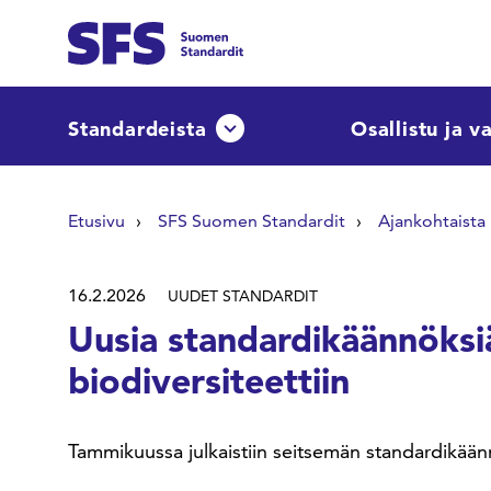
Siirry sisältöön
Etsi sivuilta
Standardeista
Osallistu ja v
Avaa tai sulje pudotusvalikko
Hae hakutermillä
Etusivu
SFS Suomen Standardit
Ajankohtaista
16.2.2026
UUDET STANDARDIT
Uusia standardikäännöksi
biodiversiteettiin
Tammikuussa julkaistiin seitsemän standardikäännö