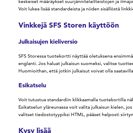
keskeiset määräykset suurjännitelaitteistojen ja ilma
Voit lukea lisää standardeista ja niiden sisällöstä linkk
Vinkkejä SFS Storen käyttöön
Julkaisujen kieliversio
SFS Storessa tuotekortti näyttää oletuksena ensimmäi
englanti. Jos haluat julkaisun suomeksi, valitse tuott
Huomioithan, että jotkin julkaisut voivat olla saatavilla
Esikatselu
Voit tutustua standardiin klikkaamalla tuotekortilla nä
Esikatselun yläreunassa voit valita julkaisun kielen, jo
valitset tiedostotyypiksi HTML, pääset helposti siirtymä
Kysy lisää