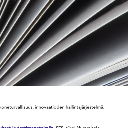
koneturvallisuus, innovaatioden hallintajärjestelmä,
ukset ja testimenetelmät.
SFS, Virpi Nummisalo