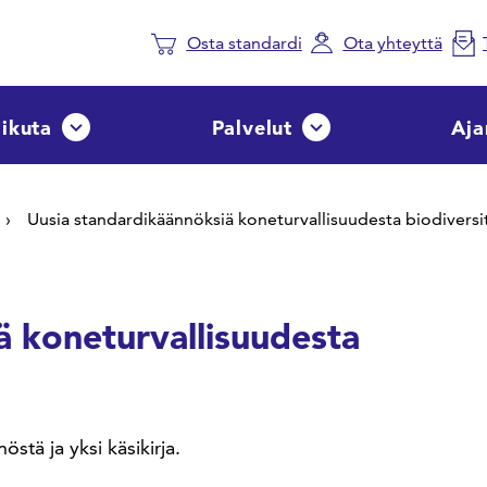
Osta standardi
Ota yhteyttä
aikuta
Palvelut
Aja
Avaa tai sulje pudotusvalikko
Avaa tai sulje pudotusvalik
Uusia standardikäännöksiä koneturvallisuudesta biodiversit
ä koneturvallisuudesta
stä ja yksi käsikirja.