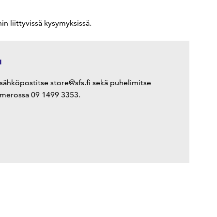
 liittyvissä kysymyksissä.
u
ähköpostitse store@sfs.fi sekä puhelimitse
numerossa 09 1499 3353.