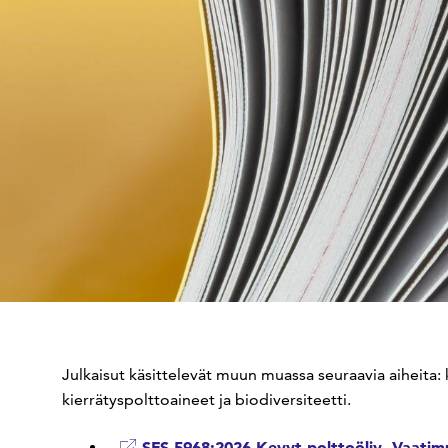
Julkaisut käsittelevät muun muassa seuraavia aiheita: 
kierrätyspolttoaineet ja biodiversiteetti.
SFS 5968:2026 Kevyt polttoöljy. Vaatim