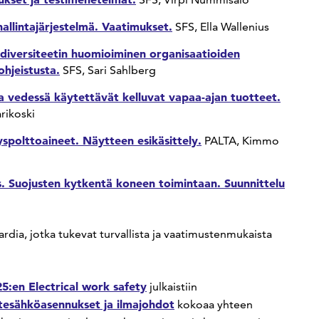
llintajärjestelmä. Vaatimukset.
SFS, Ella Wallenius
odiversiteetin huomioiminen organisaatioiden
ohjeistusta.
SFS, Sari Sahlberg
a vedessä käytettävät kelluvat vapaa-ajan tuotteet.
ikoski
spolttoaineet. Näytteen esikäsittely.
PALTA, Kimmo
. Suojusten kytkentä koneen toimintaan. Suunnittelu
dardia, jotka tukevat turvallista ja vaatimustenmukaista
5:en Electrical work safety
julkaistiin
itesähköasennukset ja ilmajohdot
kokoaa yhteen