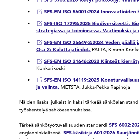
SFS-EN ISO 56001:2024 Innovaatioiden ha
SFS-ISO 17298:2025 Biodiversiteetti. Bi
strategiassa ja toiminnassa. Vaatimuksia ja 
SFS-EN ISO 25649-2:2024 Veden päällä j
Osa 2: Kuluttajatiedot.
PALTA, Kimmo Konkar
SFS-EN ISO 21646:2022 Kiinteät kierräty
Konkarikoski
SFS-EN ISO 14119:2025 Koneturvallisuus
ja valinta.
METSTA, Jukka-Pekka Rapinoja
Näiden lisäksi julkaistiin kaksi tärkeää sähköalan stan
työskentelyä sähköasennuksissa.
SFS 6002:202
Tärkeä sähkötyötuvallisuuden standardi
SFS-käsikirja 601:2026 Suurjänn
englanninkielisenä.