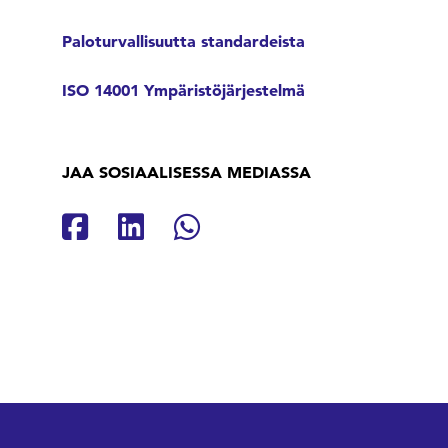
Paloturvallisuutta standardeista
ISO 14001 Ympäristöjärjestelmä
JAA SOSIAALISESSA MEDIASSA
Jaa Facebookissa
Jaa Linkedinissä
Jaa Whatsappissa