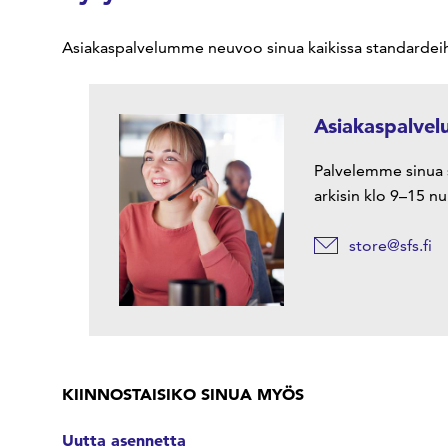
Asiakaspalvelumme neuvoo sinua kaikissa standardeihin
Asiakaspalvel
Palvelemme sinua s
arkisin klo 9–15 
store@sfs.fi
KIINNOSTAISIKO SINUA MYÖS
Uutta asennetta