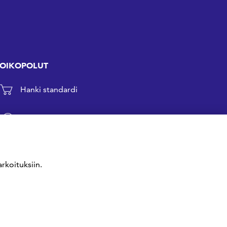
OIKOPOLUT
Hanki standardi
Kommentoi tekeillä olevia standardeja
Anna meille palautetta
rkoituksiin.