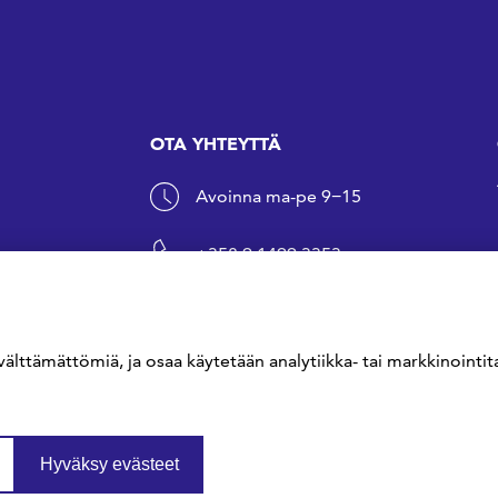
OTA YHTEYTTÄ
Avoinna ma-pe 9−15
+358 9 1499 3353
sfs@sfs.fi
välttämättömiä, ja osaa käytetään analytiikka- tai markkinointita
Hyväksy evästeet