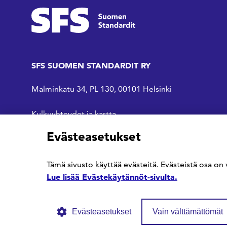
SFS SUOMEN STANDARDIT RY
Malminkatu 34, PL 130, 00101 Helsinki
Kulkuyhteydet ja kartta
Evästeasetukset
SFS Facebookissa
SFS Linkedinissä
SFS Youtubessa
Tämä sivusto käyttää evästeitä. Evästeistä osa on 
Lue lisää Evästekäytännöt-sivulta.
Evästeasetukset
Vain välttämättömät
© SFS ry
Tietosuojaseloste
Evästekäytännöt